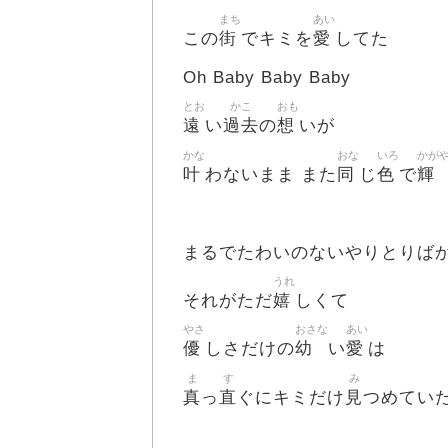
まち
あい
街
愛
この
でキミを
してた
Oh Baby Baby Baby
とお
かこ
おも
遠
過去
想
い
の
いが
かな
おな
いろ
かが
叶
同
色
輝
わないまま また
じ
で
まるでたわいのないやりとりば
うれ
嬉
それがただ
しくて
やさ
おさな
あい
優
幼
愛
しさだけの
い
は
ま
す
み
真
直
見
っ
ぐにキミだけ
つめてい