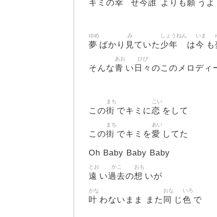
幸
今誰
願
キミの
せ
よりも
うよ
ゆめ
み
しょうねん
いま
夢
見
少年
今
ばかり
ていた
は
も
あお
ひび
青
日々
そんな
い
のこのメロディ
まち
こい
街
恋
この
でキミに
をして
まち
あい
街
愛
この
でキミを
してた
Oh Baby Baby Baby
とお
かこ
おも
遠
過去
想
い
の
いが
かな
おな
いろ
叶
同
色
わないまま また
じ
で