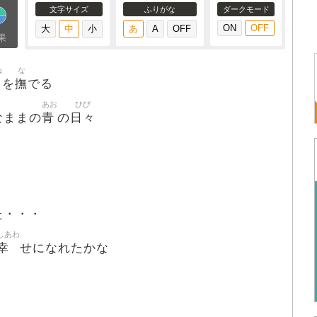
文字サイズ
ふりがな
ダークモード
果
ね
な
撫
を
でる
あお
ひび
青
日々
なままの
の
た・・・
しあわ
幸
せになれたかな