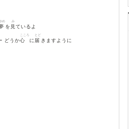
ゆめ
み
夢
見
を
ているよ
こころ
とど
心
届
ー どうか
に
きますように