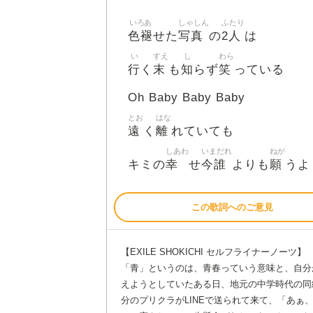
いろあ
しゃしん
ふたり
色褪
写真
2人
せた
の
は
い
すえ
し
わら
行
末
知
笑
く
も
らず
っている
Oh Baby Baby Baby
とお
はな
遠
離
く
れていても
しあわ
いまだれ
ねが
幸
今誰
願
キミの
せ
よりも
うよ
この歌詞へのご意見
【EXILE SHOKICHI セルフライナーノーツ】
「青」というのは、青春っていう意味と、自分
えようとしていたある日、地元の中学時代の同
分のプリクラがLINEで送られて来て、「あ