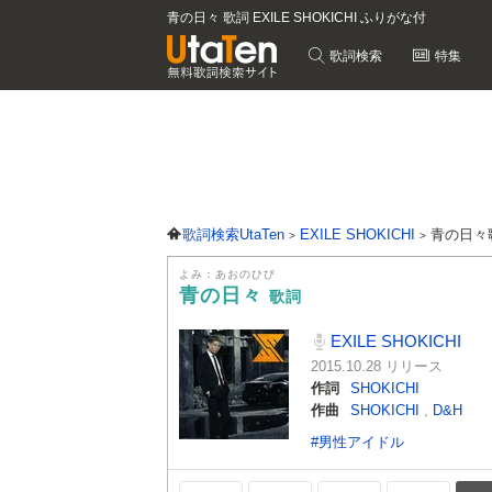
青の日々 歌詞 EXILE SHOKICHI ふりがな付
歌詞検索
特集
歌詞検索UtaTen
EXILE SHOKICHI
青の日々
よみ：あおのひび
青の日々
歌詞
EXILE SHOKICHI
2015.10.28 リリース
作詞
SHOKICHI
作曲
SHOKICHI
,
D&H
#男性アイドル