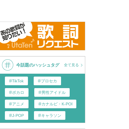
今話題のハッシュタグ
全て見る
TikTok
プロセカ
ボカロ
男性アイドル
アニメ
カナルビ・K-POP和訳
J-POP
キャラソン
歌い手
あんスタ