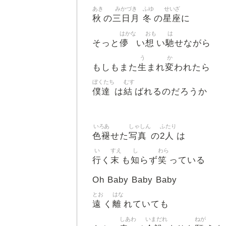
あき
みかづき
ふゆ
せいざ
秋
三日月
冬
星座
の
の
に
はかな
おも
は
儚
想
馳
そっと
い
い
せながら
う
か
生
変
もしもまた
まれ
われたら
ぼくたち
むす
僕達
結
は
ばれるのだろうか
いろあ
しゃしん
ふたり
色褪
写真
2人
せた
の
は
い
すえ
し
わら
行
末
知
笑
く
も
らず
っている
Oh Baby Baby Baby
とお
はな
遠
離
く
れていても
しあわ
いまだれ
ねが