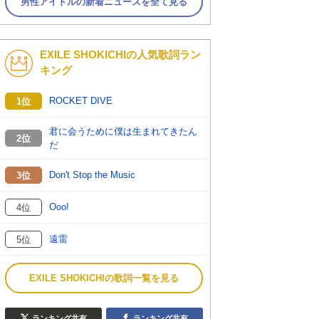
男性アイドルの新着ニュースを全て見る
EXILE SHOKICHIの人気歌詞ラン
キング
ROCKET DIVE
1位
君に会うために僕は生まれてきたん
2位
だ
Don't Stop the Music
3位
Ooo!
4位
遠雷
5位
EXILE SHOKICHIの歌詞一覧を見る
ランキング共有
ランキング共有