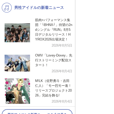
男性アイドルの新着ニュース
K-POP
洋楽
バンド
演歌・歌謡
筋肉×パフォーマンス集
団「└BHNX┘」待望の2n
VTuber
ジャニーズ
dシングル『RUN』8月5
日デジタルリリース！H
YROX2026出場決定！
2026年8月5日
OWV「Lovey-Dovey」先
行ストリーミング配信ス
タート！
2026年8月4日
M!LK（佐野勇斗・吉田
仁人）「モー烈モー進！
リリースプロジェクト20
26」完結を飾る!
2026年8月4日