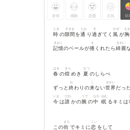
結
友情
感動
恋愛
元気
とき
すきま
とお
す
かぜ
む
時
隙間
通
過
風
胸
の
を
り
ぎてく
が
きおく
ま
きれい
記憶
捲
綺麗
のベールが
くれたら
はる
きら
なつ
春
煌
夏
の
めき
のしらべ
お
こ
せかい
終
来
世界
ずっと
わりの
ない
だっ
いま
だれ
うで
なか
ねむ
今
誰
腕
中
眠
は
かの
の
るキミは
まち
こい
街
恋
この
でキミに
をして