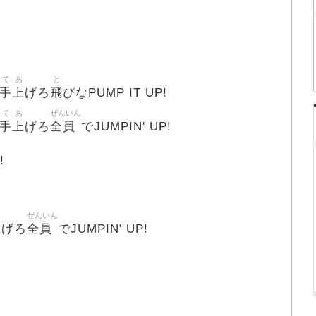
て
あ
と
手
上
飛
げろ
びなPUMP IT UP!
て
あ
ぜんいん
手
上
全員
げろ
でJUMPIN' UP!
!
ぜんいん
上
全員
げろ
でJUMPIN' UP!