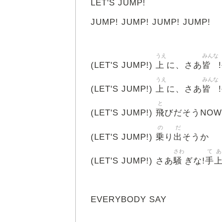
LET'S JUMP!
JUMP! JUMP! JUMP! JUMP!
うえ
みんな
上
皆
(LET'S JUMP!)
に、さあ
!
うえ
みんな
上
皆
(LET'S JUMP!)
に、さあ
!
と
飛
(LET'S JUMP!)
びだそうNOW
の
だ
乗
出
(LET'S JUMP!)
り
そうか
さわ
て
あ
騒
手
(LET'S JUMP!) さあ
ぎな!
EVERYBODY SAY