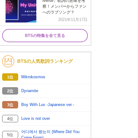
iverse」歌詞の意味を考
察！メンバーからファン
へのラブソング？
2021年11月17日
BTSの特集を全て見る
BTSの人気歌詞ランキング
Mikrokosmos
1位
Dynamite
2位
Boy With Luv -Japanese ver.-
3位
Love is not over
4位
어디에서 왔는지 (Where Did You
5位
Come From)