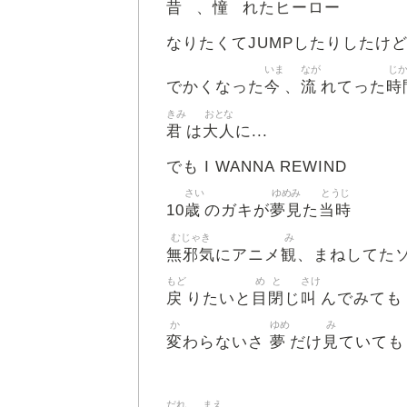
昔
憧
、
れたヒーロー
なりたくてJUMPしたりしたけ
いま
なが
じ
今
流
時
でかくなった
、
れてった
きみ
おとな
君
大人
は
に...
でも I WANNA REWIND
さい
ゆめみ
とうじ
歳
夢見
当時
10
のガキが
た
むじゃき
み
無邪気
観
にアニメ
、まねしてた
もど
め
と
さけ
戻
目
閉
叫
りたいと
じ
んでみても
か
ゆめ
み
変
夢
見
わらないさ
だけ
ていても
だれ
まえ