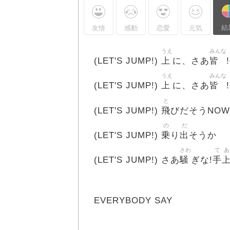
結
友情
感動
恋愛
元気
うえ
みんな
上
皆
(LET'S JUMP!)
に、さあ
!
うえ
みんな
上
皆
(LET'S JUMP!)
に、さあ
!
と
飛
(LET'S JUMP!)
びだそうNOW
の
だ
乗
出
(LET'S JUMP!)
り
そうか
さわ
て
あ
騒
手
(LET'S JUMP!) さあ
ぎな!
EVERYBODY SAY