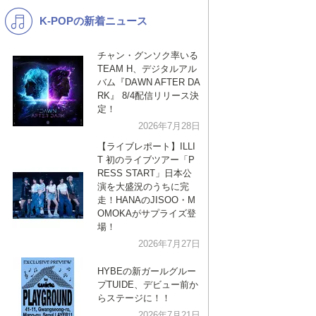
K-POPの新着ニュース
K-POP
洋楽
バンド
演歌・歌謡
チャン・グンソク率いる
TEAM H、デジタルアル
VTuber
ジャニーズ
バム『DAWN AFTER DA
RK』 8/4配信リリース決
定！
2026年7月28日
【ライブレポート】ILLI
T 初のライブツアー「P
RESS START」日本公
演を大盛況のうちに完
走！HANAのJISOO・M
OMOKAがサプライズ登
場！
2026年7月27日
HYBEの新ガールグルー
プTUIDE、デビュー前か
らステージに！！
2026年7月21日