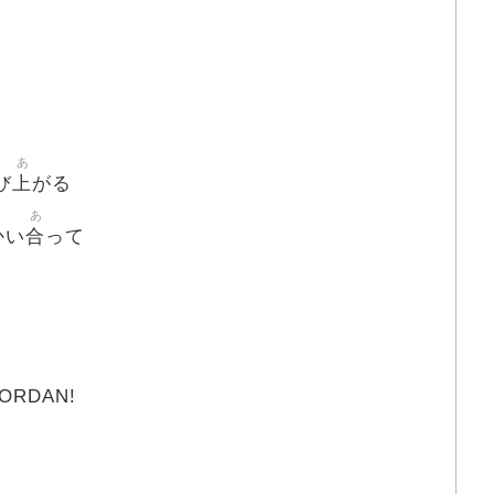
あ
上
び
がる
あ
合
かい
って
JORDAN!