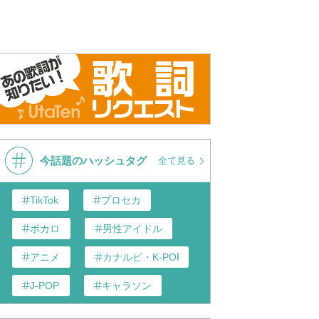
今話題のハッシュタグ
全て見る
TikTok
プロセカ
ボカロ
男性アイドル
アニメ
カナルビ・K-POP和訳
J-POP
キャラソン
歌い手
あんスタ