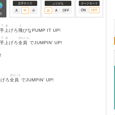
文字サイズ
ふりがな
ダークモード
果
て
あ
と
手
上
飛
げろ
びなPUMP IT UP!
て
あ
ぜんいん
手
上
全員
げろ
でJUMPIN' UP!
!
ぜんいん
上
全員
げろ
でJUMPIN' UP!