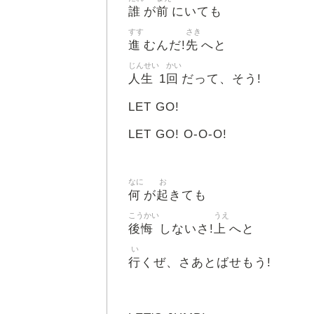
誰
前
が
にいても
すす
さき
進
先
むんだ!
へと
じんせい
かい
人生
回
1
だって、そう!
LET GO!
LET GO! O-O-O!
なに
お
何
起
が
きても
こうかい
うえ
後悔
上
しないさ!
へと
い
行
くぜ、さあとばせもう!