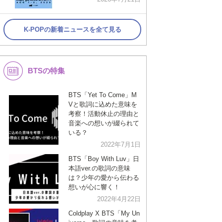
K-POPの新着ニュースを全て見る
BTSの特集
BTS「Yet To Come」M
Vと歌詞に込めた意味を
考察！活動休止の理由と
音楽への想いが綴られて
いる？
2022年7月1日
BTS「Boy With Luv」日
本語ver.の歌詞の意味
は？少年の愛から伝わる
想いが心に響く！
2022年4月22日
Coldplay X BTS「My Un