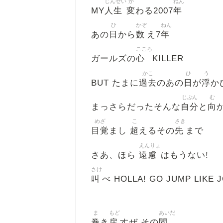
じんせい
か
ねん
人生
変
年
MY
わる2007
ひ
かぞ
ねん
日
数
年
あの
から
え7
こころ
心
ガールズの
KILLER
かこ
ひ
う
過去
日
浮
BUT たまに
のあの
が
か
じぶん
む
自分
向
まっさらだったそんな
と
めざ
こ
さき
目覚
超
先
まし
えるその
まで
えんりょ
遠慮
さあ、ほら
はもうない!
さけ
叫
べ HOLLA! GO JUMP LIKE 
ま
もど
あいだ
巻
戻
間
き
すぜ その