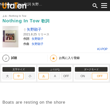
Nothing In Tow 歌詞 矢野顕子 ふりがな付
よみ：Nothing In Tow
Nothing In Tow
歌詞
矢野顕子
2021.8.25 リリース
作詞
矢野顕子
作曲
矢野顕子
#J-POP
★
試聴
お気に入り登録
文字サイズ
ふりがな
ダークモード
大
中
小
あ
A
OFF
ON
OFF
Boats are resting on the shore