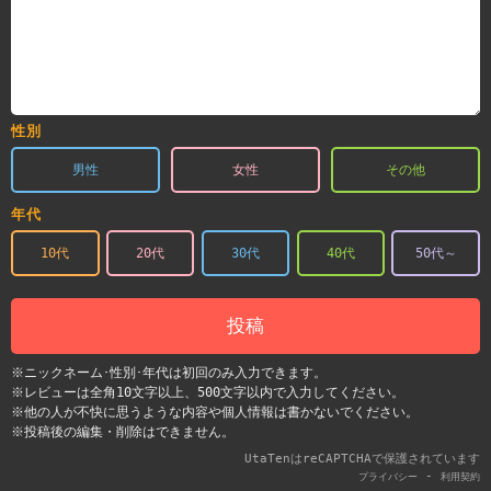
性別
男性
女性
その他
年代
10代
20代
30代
40代
50代～
投稿
※ニックネーム･性別･年代は初回のみ入力できます。
※レビューは全角10文字以上、500文字以内で入力してください。
※他の人が不快に思うような内容や個人情報は書かないでください。
※投稿後の編集・削除はできません。
UtaTenはreCAPTCHAで保護されています
-
プライバシー
利用契約