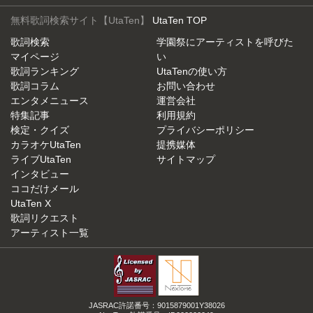
無料歌詞検索サイト【UtaTen】
UtaTen TOP
歌詞検索
学園祭にアーティストを呼びた
マイページ
い
歌詞ランキング
UtaTenの使い方
歌詞コラム
お問い合わせ
エンタメニュース
運営会社
特集記事
利用規約
検定・クイズ
プライバシーポリシー
カラオケUtaTen
提携媒体
ライブUtaTen
サイトマップ
インタビュー
ココだけメール
UtaTen X
歌詞リクエスト
アーティスト一覧
JASRAC許諾番号：9015879001Y38026