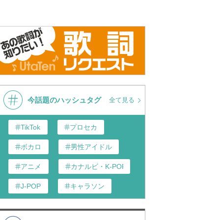
今話題のハッシュタグ
全て見る
TikTok
プロセカ
ボカロ
男性アイドル
アニメ
カナルビ・K-POP和訳
J-POP
キャラソン
あんスタ
歌い手