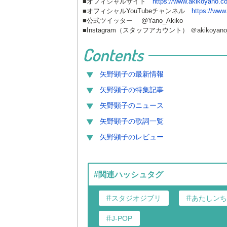
■オフィシャルサイト
https://www.akikoyano.c
■オフィシャルYouTubeチャンネル
https://w
■公式ツイッター @Yano_Akiko
■Instagram（スタッフアカウント） ＠akikoyano_s
Contents
矢野顕子
の最新情報
矢野顕子
の特集記事
矢野顕子
のニュース
矢野顕子
の歌詞一覧
矢野顕子
のレビュー
#関連ハッシュタグ
スタジオジブリ
あたしンち
J-POP