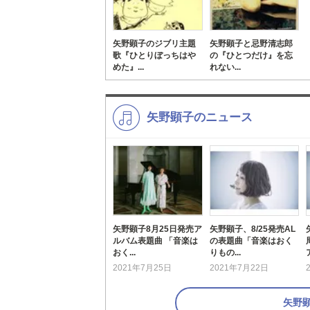
矢野顕子のジブリ主題
矢野顕子と忌野清志郎
歌『ひとりぼっちはや
の『ひとつだけ』を忘
めた』...
れない...
矢野顕子のニュース
矢野顕子8月25日発売ア
矢野顕子、8/25発売AL
ルバム表題曲 「音楽は
の表題曲「音楽はおく
おく...
りもの...
2021年7月25日
2021年7月22日
矢野