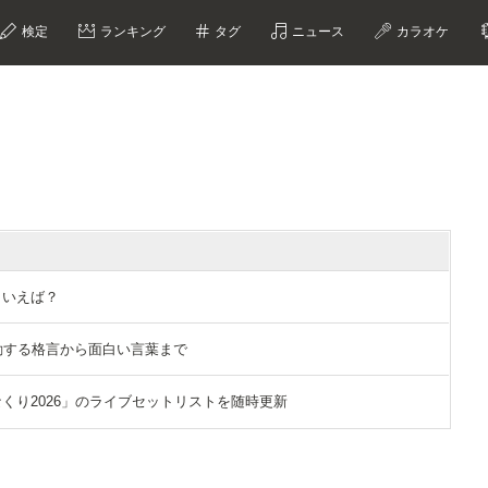
検定
ランキング
タグ
ニュース
カラオケ
といえば？
選｜感動する格言から面白い言葉まで
「ひなくり2026」のライブセットリストを随時更新