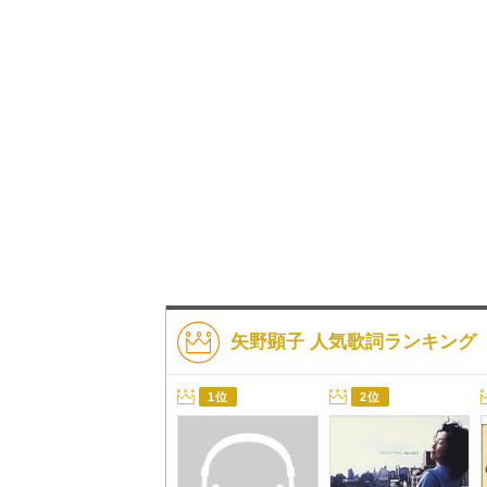
矢野顕子 人気歌詞ランキング
1位
2位