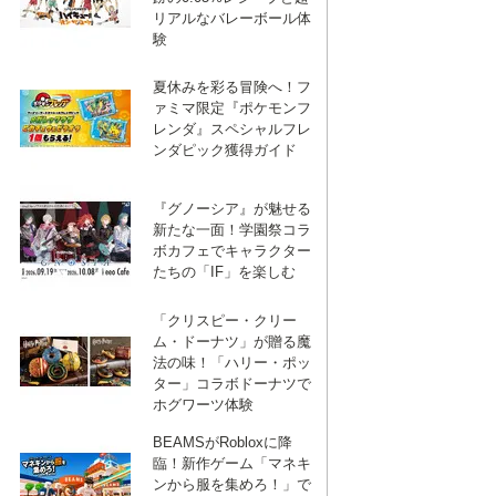
リアルなバレーボール体
験
夏休みを彩る冒険へ！フ
ァミマ限定『ポケモンフ
レンダ』スペシャルフレ
ンダピック獲得ガイド
『グノーシア』が魅せる
新たな一面！学園祭コラ
ボカフェでキャラクター
たちの「IF」を楽しむ
「クリスピー・クリー
ム・ドーナツ」が贈る魔
法の味！「ハリー・ポッ
ター」コラボドーナツで
ホグワーツ体験
BEAMSがRobloxに降
臨！新作ゲーム「マネキ
ンから服を集めろ！」で