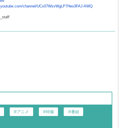
om/
ww.youtube.com/channel/UCx07WsvWgLP7Heo3FAJ-AWQ
taff
アニメ
特撮
番組