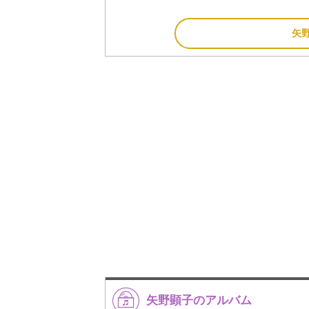
矢
矢野顕子のアルバム