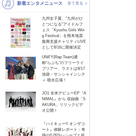
新着エンタメニュース
K-POP
演歌・歌謡
全て見る
バンド
洋楽
九州女子翼、"九州がひ
とつになる"アイドルフ
VTuber
ディズニー
ェス「Kyushu Girls Win
g Festival」を熊本地震
復興支援チャリティLIVE
として8/16に開催決定
UNiFY(Rap Team)通
称“らぷち”のフリーライ
ブツアー、ラストは9/17
池袋・サンシャインシテ
ィ 噴水広場！
JO1 全米デビューEP『A
NIMAL』から 収録曲「S
AKURA」リリックビデ
オ公開！
『ハイキュー!! オンザコ
ート』体験レポート：奇
跡の0.05%レシーブと超