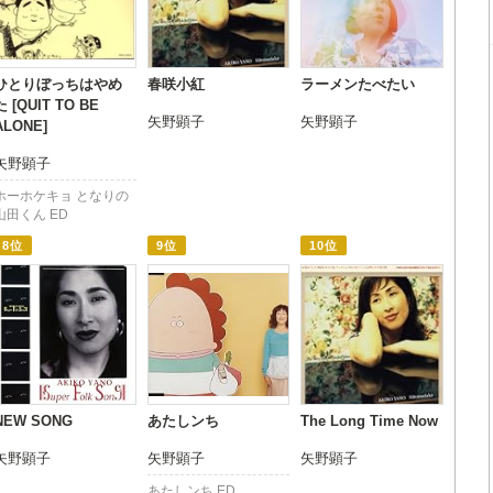
ひとりぼっちはやめ
春咲小紅
ラーメンたべたい
た [QUIT TO BE
矢野顕子
矢野顕子
ALONE]
矢野顕子
ホーホケキョ となりの
山田くん ED
8位
9位
10位
NEW SONG
あたしンち
The Long Time Now
矢野顕子
矢野顕子
矢野顕子
あたしンち ED