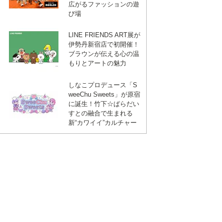
広がるファッションの遊
び場
LINE FRIENDS ART展が
伊勢丹新宿店で初開催！
ブラウンが伝える心の温
もりとアートの魅力
しなこプロデュース「S
weeChu Sweets」が原宿
に誕生！竹下☆ぱらだい
すとの融合で生まれる
新“カワイイ”カルチャー