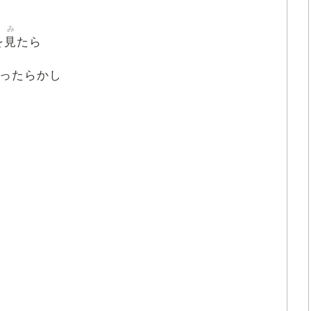
み
見
を
たら
ったらかし