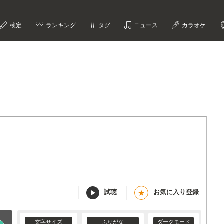
検定
ランキング
タグ
ニュース
カラオケ
試聴
お気に入り登録
★
文字サイズ
ふりがな
ダークモード