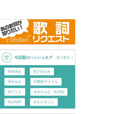
今話題のハッシュタグ
全て見る
TikTok
プロセカ
ボカロ
男性アイドル
アニメ
カナルビ・K-POP和訳
J-POP
キャラソン
あんスタ
歌い手