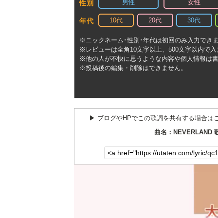
男性
女性
性別
10代
20代
30代
年代
※ニックネーム･性別･年代は初回のみ入力でき
※レビューは全角10文字以上、500文字以内で
※他の人が不快に思うような内容や個人情報は
※投稿後の編集・削除はできません。
▶︎ ブログやHPでこの歌詞を共有する場合は
曲名：NEVERLAND 