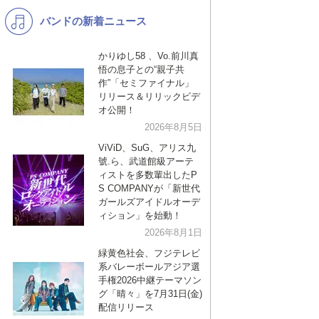
バンドの新着ニュース
K-POP
演歌・歌謡
バンド
洋楽
かりゆし58 、Vo.前川真
悟の息子との“親子共
VTuber
ディズニー
作”「セミファイナル」
リリース＆リリックビデ
オ公開！
2026年8月5日
ViViD、SuG、アリス九
號.ら、武道館級アーテ
ィストを多数輩出したP
S COMPANYが「新世代
ガールズアイドルオーデ
ィション」を始動！
2026年8月1日
緑黄色社会、フジテレビ
系バレーボールアジア選
手権2026中継テーマソン
グ「晴々」を7月31日(金)
配信リリース