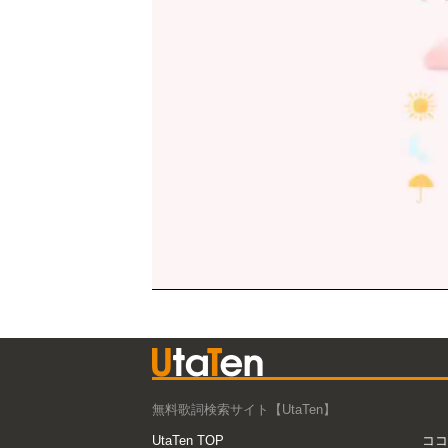
無料歌詞検索サイト【UtaTen】
UtaTen TOP
ココ