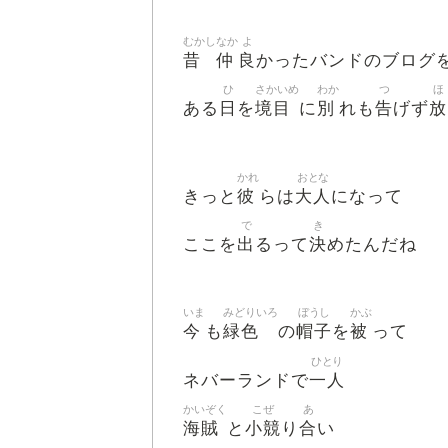
むかし
なか
よ
昔
仲
良
かったバンドのブログ
ひ
さかいめ
わか
つ
ほ
日
境目
別
告
放
ある
を
に
れも
げず
かれ
おとな
彼
大人
きっと
らは
になって
で
き
出
決
ここを
るって
めたんだね
いま
みどりいろ
ぼうし
かぶ
今
緑色
帽子
被
も
の
を
って
ひとり
一人
ネバーランドで
かいぞく
こぜ
あ
海賊
小競
合
と
り
い