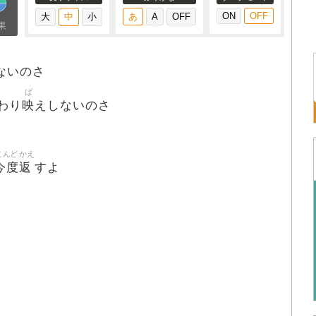
果
ないのさ
ば
映
わり
えしないのさ
こんど
かえ
今度
返
すよ