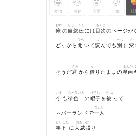
結
友情
感動
恋愛
元気
おれ
じじょでん
もくじ
俺
自叙伝
目次
の
には
のページが
ひら
よ
べつ
か
開
読
別
変
どっから
いて
んでも
に
きみ
か
まんが
君
借
漫画
そうだ
から
りたままの
いま
みどりいろ
ぼうし
かぶ
今
緑色
帽子
被
も
の
を
って
ひとり
一人
ネバーランドで
としした
おおいば
年下
大威張
に
り