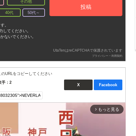
その他
投稿
40代
50代～
ます。
入力してください。
書かないでください。
UtaTenはreCAPTCHAで保護されています
-
プライバシー
利用契約
このURLをコピーしてください
歌手：2
X
Facebook
もっと見る
arrow_forward_ios