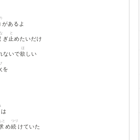
の
物
があるよ
な
と
繋
止
ぎ
めたいだけ
ほ
欲
れないで
しい
び
火
を
ね
は
もと
つづ
求
続
め
けていた