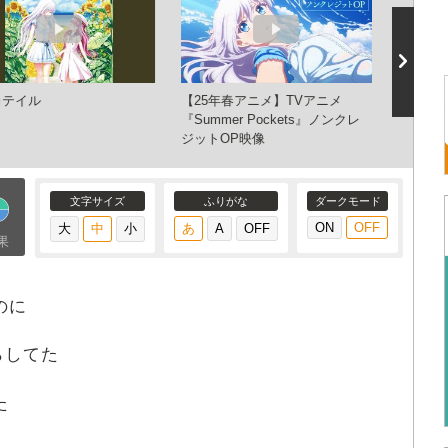
カテイル
【25年春アニメ】TVアニメ
Summer
『Summer Pockets』ノンクレ
ルカテイ
ジットOP映像
文字サイズ
ふりがな
ダークモード
果
のに
らしてた
た