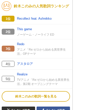
鈴木このみの人気歌詞ランキング
Recollect feat. Ashnikko
1位
This game
2位
ノーゲーム・ノーライフ ED
Redo
3位
アニメ「Re:ゼロから始める異世界生
活」OPテーマ
アスタロア
4位
Realize
5位
TVアニメ「Re:ゼロから始める異世界生
活」第2期 オープニングテーマ
鈴木このみの歌詞一覧を見る