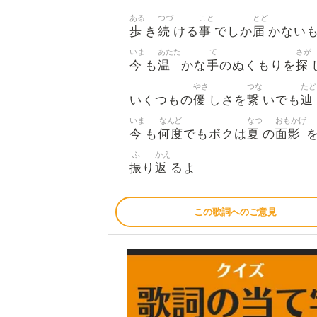
ある
つづ
こと
とど
歩
続
事
届
き
ける
でしか
かない
いま
あたた
て
さが
今
温
手
探
も
かな
のぬくもりを
やさ
つな
たど
優
繋
辿
いくつもの
しさを
いでも
いま
なんど
なつ
おもかげ
今
何度
夏
面影
も
でもボクは
の
ふ
かえ
振
返
り
るよ
この歌詞へのご意見