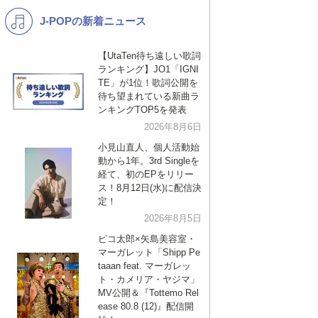
J-POPの新着ニュース
K-POP
バンド
演歌・歌謡
洋楽
【UtaTen待ち遠しい歌詞
ランキング】JO1「IGNI
VTuber
ディズニー
TE」が1位！歌詞公開を
待ち望まれている新曲ラ
ンキングTOP5を発表
2026年8月6日
小見山直人、個人活動始
動から1年。3rd Singleを
経て、初のEPをリリー
ス！8月12日(水)に配信決
定！
2026年8月5日
ピコ太郎×矢島美容室・
マーガレット「Shipp Pe
taaan feat. マーガレッ
ト・カメリア・ヤジマ」
MV公開＆『Tottemo Rel
ease 80.8 (12)』配信開