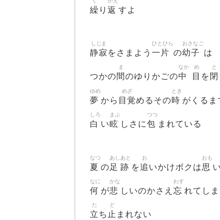
く
かえ
繰
返
り
すよ
しじま
ひとひら
おさなご
静寂
一片
幼子
をさまよう
の
は
ま
なか
め
と
間
中
目
閉
つかの
のゆりかごの
を
ゆめ
めざ
とき
夢
目覚
時
から
めるその
がくるま
しろ
まぶ
つつ
白
眩
包
い
しさに
まれている
なつ
あし
あと
お
おも
夏
足
跡
追
思
の
を
いかけボクは
なに
かな
わす
何
悲
忘
が
しいのかさえ
れてしま
た
ど
立
止
ち
まれない