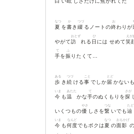
白
眩
焦
い
しさだけに
がれてた
なつ
か
つづ
お
夏
書
綴
終
を
き
るノートの
わりが
おとず
ひ
えが
訪
日
笑
やがて
れる
には せめて
て
ふ
手
振
を
りたくて…
ある
つづ
こと
とど
歩
続
事
届
き
ける
でしか
かない
いま
あたた
て
さが
今
温
手
探
も
かな
のぬくもりを
やさ
つな
たど
優
繋
辿
いくつもの
しさを
いでも
いま
なんど
なつ
おもかげ
今
何度
夏
面影
も
でもボクは
の