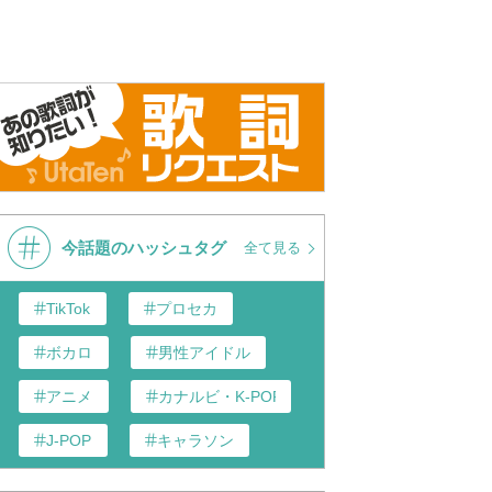
【Onボーカル カラオケ歌詞
 Pockets OP Full 「ア
アルカテ
full】アルカテイル ／ Summer
ル」／ 鈴木このみ
Pockets OP ／ 鈴木このみ
今話題のハッシュタグ
全て見る
TikTok
プロセカ
ボカロ
男性アイドル
アニメ
カナルビ・K-POP和訳
J-POP
キャラソン
あんスタ
歌い手