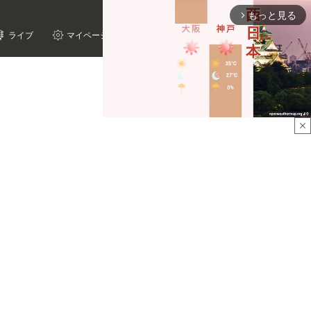
もっと見る
arrow_forward_ios
ライブ
マイページ
close
Mute