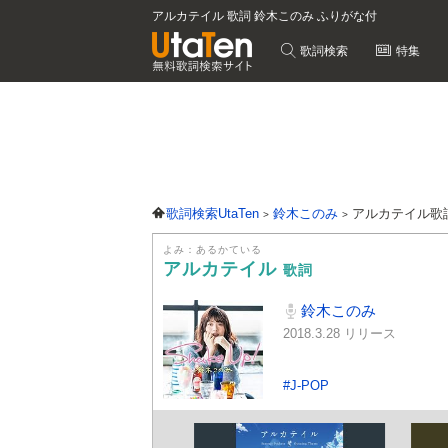
アルカテイル 歌詞 鈴木このみ ふりがな付
歌詞検索
特集
歌詞検索UtaTen
鈴木このみ
アルカテイル歌
よみ：あるかている
アルカテイル
歌詞
鈴木このみ
2018.3.28 リリース
#J-POP