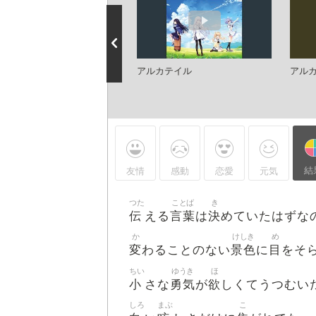
Onボーカル カラオケ歌詞
アルカテイル
アル
ll】アルカテイル ／ Summer
ckets OP ／ 鈴木このみ
結
友情
感動
恋愛
元気
つた
ことば
き
伝
言葉
決
える
は
めていたはずな
か
けしき
め
変
景色
目
わることのない
に
をそ
ちい
ゆうき
ほ
小
勇気
欲
さな
が
しくてうつむい
しろ
まぶ
こ