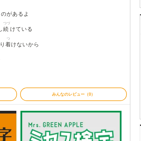
ものがあるよ
つづ
続
し
けている
つ
着
り
けないから
を
みんなのレビュー（0）