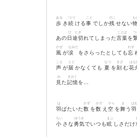
ある
つづ
こと
のこ
も
歩
続
事
残
き
ける
でしか
せない
ひ
とぎ
ことば
つ
日
途切
言葉
あの
れてしまった
を
かぜ
なみだ
わす
風
涙
忘
が
をさらったとしても
こえ
とど
なつ
きざ
はな
声
届
夏
刻
花
が
かなくても
を
む
み
きおく
見
記憶
た
を…
は
かず
かぞ
そら
ま
は
羽
数
数
空
舞
羽
ばたいた
を
え
を
う
ちい
ゆうき
まぶ
小
勇気
眩
さな
でいつも
しさだけ