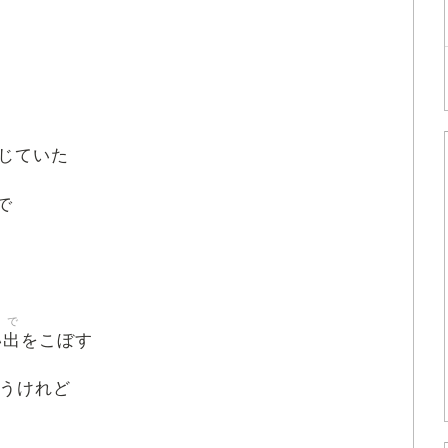
じていた
で
で
出
い
をこぼす
うけれど