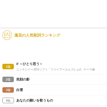
蓮花の人気歌詞ランキング
if ～ひとり思う～
1位
ニンテンドー3DSソフト「ファイアーエムブレムif」テーマ曲
笑顔の影
2位
白雪
3位
あなたの願いを歌うもの
4位