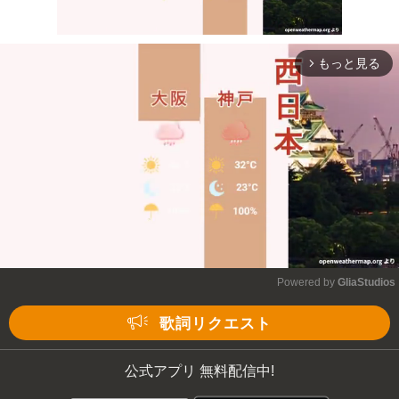
もっと見る
arrow_forward_ios
Mute
Powered by 
GliaStudios
Mute
歌詞リクエスト
公式アプリ 無料配信中!