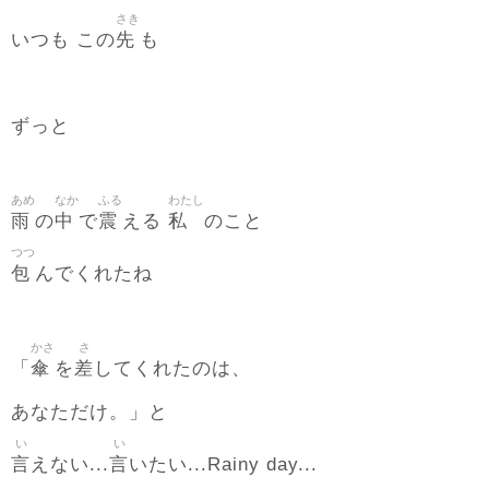
さき
先
いつも この
も
ずっと
あめ
なか
ふる
わたし
雨
中
震
私
の
で
える
のこと
つつ
包
んでくれたね
かさ
さ
傘
差
「
を
してくれたのは、
あなただけ。」と
い
い
言
言
えない...
いたい...Rainy day...