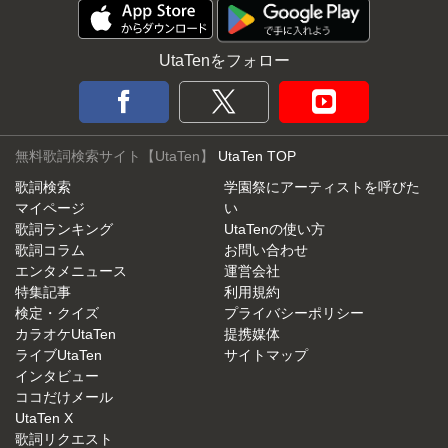
UtaTenをフォロー
無料歌詞検索サイト【UtaTen】
UtaTen TOP
歌詞検索
学園祭にアーティストを呼びた
マイページ
い
歌詞ランキング
UtaTenの使い方
歌詞コラム
お問い合わせ
エンタメニュース
運営会社
特集記事
利用規約
検定・クイズ
プライバシーポリシー
カラオケUtaTen
提携媒体
ライブUtaTen
サイトマップ
インタビュー
ココだけメール
UtaTen X
歌詞リクエスト