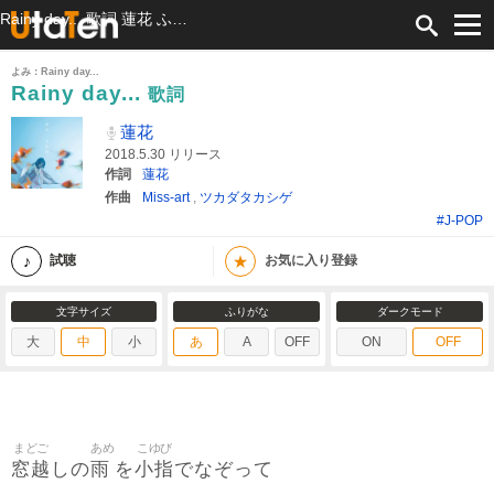
Rainy day... 歌詞 蓮花 ふりがな付
よみ：Rainy day...
Rainy day...
歌詞
蓮花
2018.5.30 リリース
作詞
蓮花
作曲
Miss-art
,
ツカダタカシゲ
#J-POP
★
試聴
お気に入り登録
文字サイズ
ふりがな
ダークモード
大
中
小
あ
A
OFF
ON
OFF
まどご
あめ
こゆび
窓越
雨
小指
しの
を
でなぞって