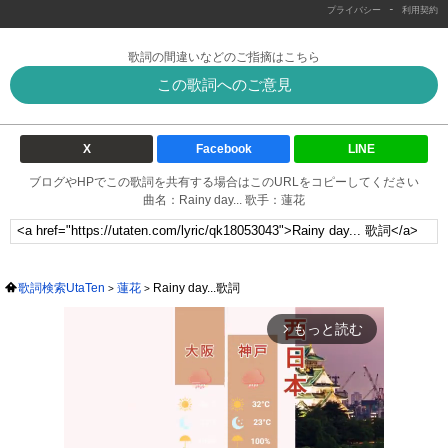
-
プライバシー
利用契約
歌詞の間違いなどのご指摘はこちら
この歌詞へのご意見
X
Facebook
LINE
ブログやHPでこの歌詞を共有する場合はこのURLをコピーしてください
曲名：Rainy day... 歌手：蓮花
歌詞検索UtaTen
蓮花
Rainy day...歌詞
もっと読む
arrow_forward_ios