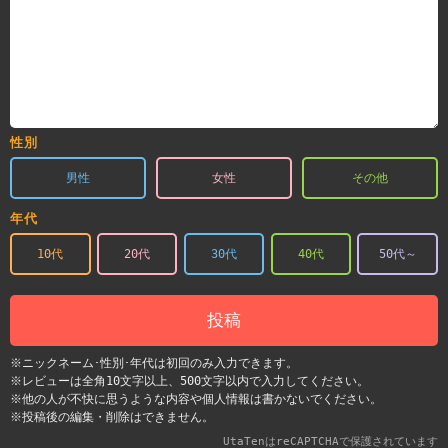
性別
男性
女性
その他
年代
10代
20代
30代
40代
50代～
投稿
※ニックネーム･性別･年代は初回のみ入力できます。
※レビューは全角10文字以上、500文字以内で入力してください。
※他の人が不快に思うような内容や個人情報は書かないでください。
※投稿後の編集・削除はできません。
UtaTenはreCAPTCHAで保護されています