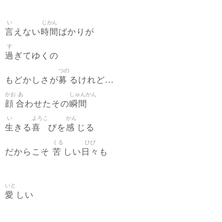
い
じかん
言
時間
えない
ばかりが
す
過
ぎてゆくの
つの
募
もどかしさが
るけれど...
かお
あ
しゅんかん
顔
合
瞬間
わせたその
い
よろこ
かん
生
喜
感
きる
びを
じる
くる
ひび
苦
日々
だからこそ
しい
も
いと
愛
しい