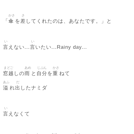
かさ
さ
傘
差
「
を
してくれたのは、あなたです。」と
い
い
言
言
えない...
いたい...Rainy day...
まどご
あめ
じぶん
かさ
窓越
雨
自分
重
しの
と
を
ねて
あふ
だ
溢
出
れ
したナミダ
い
言
えなくて