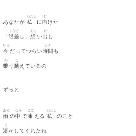
わたし
む
私
向
あなたが
に
けた
まなざ
おも
だ
眼差
想
出
「
し」
い
し
いま
とき
今
時間
だってつらい
も
の
こ
乗
越
り
えているの
ずっと
あめ
なか
こご
わたし
雨
中
凍
私
の
で
える
のこと
と
溶
かしてくれたね