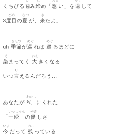
か
し
おも
かく
噛
締
想
隠
くちびる
み
め「
い」を
して
どめ
なつ
き
度目
夏
来
3
の
が、
たよ。
きせつ
めぐ
めぐ
季節
巡
巡
uh
が
れば
るほどに
そ
おお
染
大
まってく
きくなる
い
言
いつ
えるんだろう...
わたし
私
あなたが
にくれた
いっしゅん
やさ
一瞬
優
「
の
しさ」
いま
のこ
今
残
だって
っている