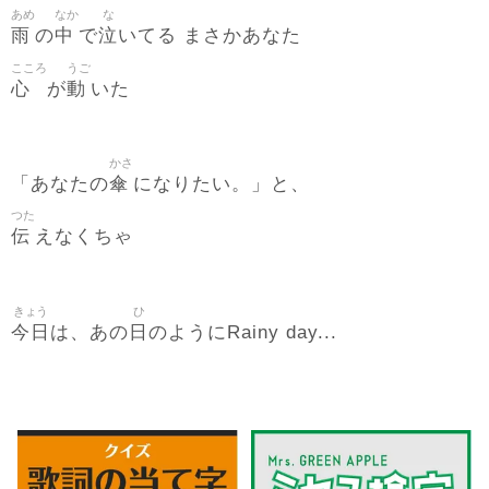
あめ
なか
な
雨
中
泣
の
で
いてる まさかあなた
こころ
うご
心
動
が
いた
かさ
傘
「あなたの
になりたい。」と、
つた
伝
えなくちゃ
きょう
ひ
今日
日
は、あの
のようにRainy day...