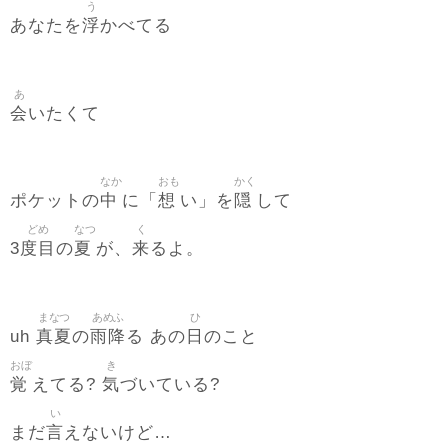
う
浮
あなたを
かべてる
あ
会
いたくて
なか
おも
かく
中
想
隠
ポケットの
に「
い」を
して
どめ
なつ
く
度目
夏
来
3
の
が、
るよ。
まなつ
あめふ
ひ
真夏
雨降
日
uh
の
る あの
のこと
おぼ
き
覚
気
えてる?
づいている?
い
言
まだ
えないけど…