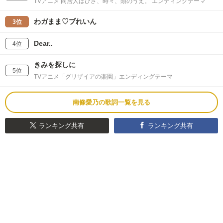
TVアニメ 同居人はひざ、時々、頭のうえ。 エンディングテーマ
わガまま♡ブれいん
3位
Dear..
4位
きみを探しに
5位
TVアニメ「グリザイアの楽園」エンディングテーマ
南條愛乃の歌詞一覧を見る
ランキング共有
ランキング共有