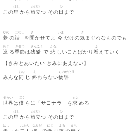
ほし
たびだ
ひ
星
旅立
日
この
から
つ その
まで
ゆめ
はなし
き
いま
き
夢
話
聞
今
気
の
を
かせてよ
だけの
まぐれなものでも
めぐ
きせつ
ざんこく
かな
ふ
巡
季節
残酷
悲
増
る
は
で
しいことばかり
えていく
【きみとあいたい きみにあえない】
おな
お
ものがたり
同
終
物語
みんな
じ
わらない
せかい
ぼく
もと
世界
僕
求
は
らに「サヨナラ」を
める
ほし
たびだ
ひ
星
旅立
日
この
から
つ その
まで
はし
ふたり
なみだ
にじ
よる
まち