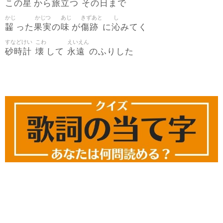
星
旅立
日
この
から
つ その
まで
かじ
かじつ
あじ
きずあと
し
齧
果実
味
傷跡
沁
った
の
が
に
みてく
すなどけい
こわ
えいえん
砂時計
壊
永遠
して
のふりした