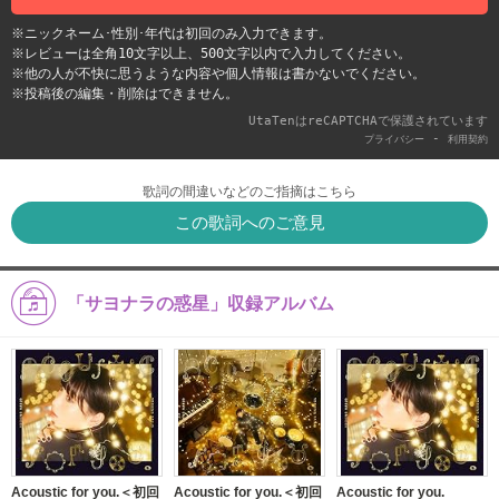
※ニックネーム･性別･年代は初回のみ入力できます。
※レビューは全角10文字以上、500文字以内で入力してください。
※他の人が不快に思うような内容や個人情報は書かないでください。
※投稿後の編集・削除はできません。
UtaTenはreCAPTCHAで保護されています
-
プライバシー
利用契約
歌詞の間違いなどのご指摘はこちら
この歌詞へのご意見
「サヨナラの惑星」収録アルバム
Acoustic for you.＜初回
Acoustic for you.＜初回
Acoustic for you.