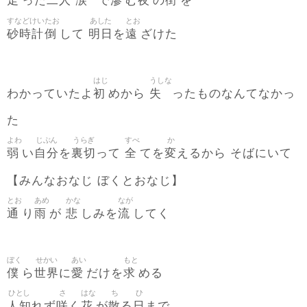
走
二人
涙
滲
夜
街
った
で
む
の
を
すなどけい
たお
あした
とお
砂時計
倒
明日
遠
して
を
ざけた
はじ
うしな
初
失
わかっていたよ
めから
ったものなんてなかっ
た
よわ
じぶん
うらぎ
すべ
か
弱
自分
裏切
全
変
い
を
って
てを
えるから そばにいて
【みんなおなじ ぼくとおなじ】
とお
あめ
かな
なが
通
雨
悲
流
り
が
しみを
してく
ぼく
せかい
あい
もと
僕
世界
愛
求
ら
に
だけを
める
ひとし
さ
はな
ち
ひ
人知
咲
花
散
日
れず
く
が
る
まで