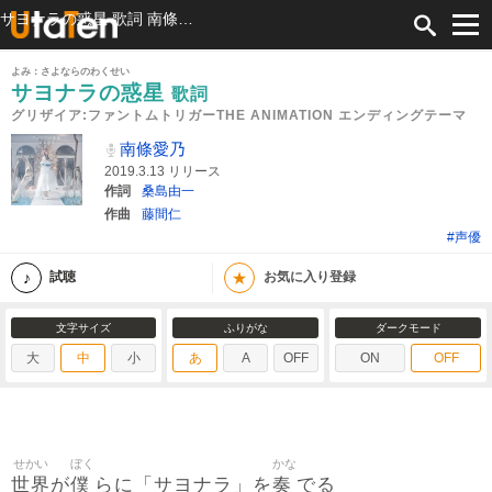
サヨナラの惑星 歌詞 南條愛乃 グリザイア:ファントムトリガーTHE ANIMATION エンディングテーマ ふりがな付
よみ：さよならのわくせい
サヨナラの惑星
歌詞
グリザイア:ファントムトリガーTHE ANIMATION エンディングテーマ
南條愛乃
2019.3.13 リリース
作詞
桑島由一
作曲
藤間仁
#声優
★
試聴
お気に入り登録
文字サイズ
ふりがな
ダークモード
大
中
小
あ
A
OFF
ON
OFF
せかい
ぼく
かな
世界
僕
奏
が
らに「サヨナラ」を
でる