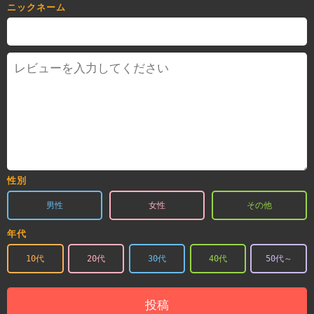
ニックネーム
性別
男性
女性
その他
年代
10代
20代
30代
40代
50代～
投稿