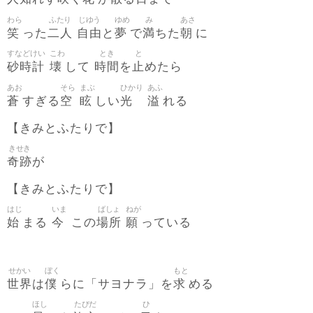
わら
ふたり
じゆう
ゆめ
み
あさ
笑
二人
自由
夢
満
朝
った
と
で
ちた
に
すなどけい
こわ
とき
と
砂時計
壊
時間
止
して
を
めたら
あお
そら
まぶ
ひかり
あふ
蒼
空
眩
光
溢
すぎる
しい
れる
【きみとふたりで】
きせき
奇跡
が
【きみとふたりで】
はじ
いま
ばしょ
ねが
始
今
場所
願
まる
この
っている
せかい
ぼく
もと
世界
僕
求
は
らに「サヨナラ」を
める
ほし
たびだ
ひ