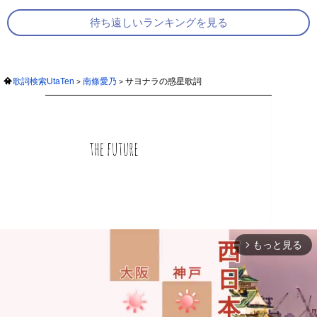
待ち遠しいランキングを見る
歌詞検索UtaTen
南條愛乃
サヨナラの惑星歌詞
もっと見る
arrow_forward_ios