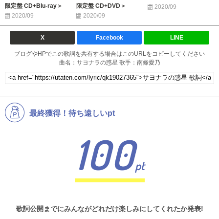
限定盤 CD+Blu-ray＞
限定盤 CD+DVD＞
2020/09
2020/09
2020/09
X
Facebook
LINE
ブログやHPでこの歌詞を共有する場合はこのURLをコピーしてください
曲名：サヨナラの惑星 歌手：南條愛乃
最終獲得！待ち遠しいpt
100
pt
歌詞公開までにみんながどれだけ楽しみにしてくれたか発表!