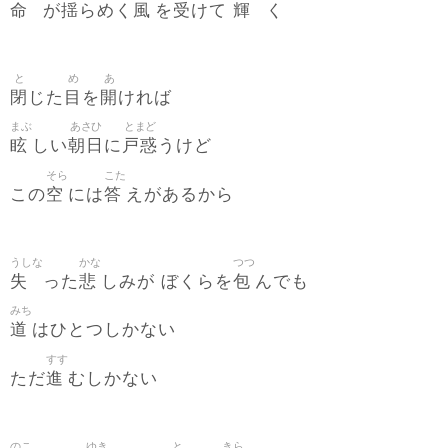
命
揺
風
受
輝
が
らめく
を
けて
く
と
め
あ
閉
目
開
じた
を
ければ
まぶ
あさひ
とまど
眩
朝日
戸惑
しい
に
うけど
そら
こた
空
答
この
には
えがあるから
うしな
かな
つつ
失
悲
包
った
しみが ぼくらを
んでも
みち
道
はひとつしかない
すす
進
ただ
むしかない
のこ
ゆき
と
きら