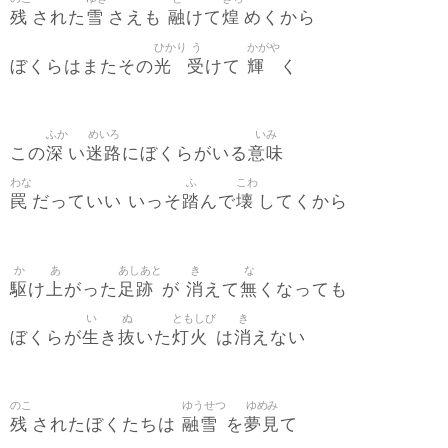
残
雪
融
煌
された
さえも
けて
めくから
ひかり
う
かがや
光
受
輝
ぼくらはまたその
けて
く
ふか
めいろ
いみ
深
迷路
意味
この
い
にぼくらがいる
わな
ふ
こわ
罠
踏
壊
だっていい いっそ
んで
してくから
か
あ
あしあと
き
な
駆
上
足跡
消
無
け
がった
が
えて
くなっても
い
ぬ
ともしび
き
生
抜
灯火
消
ぼくらが
き
いた
は
えない
のこ
ゆうせつ
ゆめみ
残
融雪
夢見
されたぼくたちは
を
て