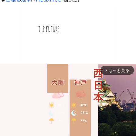
歌詞検索UtaTen
THE SIXTH LIE
融雪歌詞
もっと見る
arrow_forward_ios