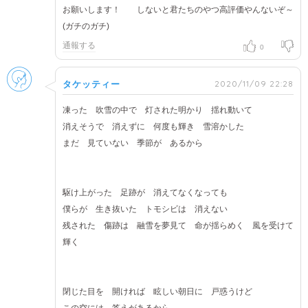
お願いします！ しないと君たちのやつ高評価やんないぞ～
(ガチのガチ)
通報する
0
男性
2020/11/09 22:28
タケッティー
凍った 吹雪の中で 灯された明かり 揺れ動いて
消えそうで 消えずに 何度も輝き 雪溶かした
まだ 見ていない 季節が あるから
駆け上がった 足跡が 消えてなくなっても
僕らが 生き抜いた トモシビは 消えない
残された 傷跡は 融雪を夢見て 命が揺らめく 風を受けて
輝く
閉じた目を 開ければ 眩しい朝日に 戸惑うけど