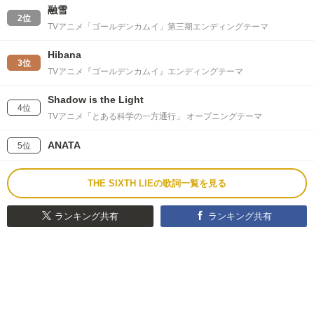
融雪
2位
TVアニメ「ゴールデンカムイ」第三期エンディングテーマ
Hibana
3位
TVアニメ『ゴールデンカムイ』エンディングテーマ
Shadow is the Light
4位
TVアニメ「とある科学の一方通行」 オープニングテーマ
ANATA
5位
THE SIXTH LIEの歌詞一覧を見る
ランキング共有
ランキング共有