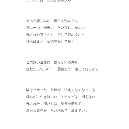
この空には 答えがあるから
失った悲しみが 僕らを包んでも
道は一つしか無い ただ進むしかない
残された雪さえも 溶けて煌めくから
僕らはまた その光受けて輝く
この深い迷路に 僕らがいる意味
無駄だっていい 一層踏んで 壊して行くから
駆け上がった 足跡が 消えてなくなっても
僕らが 生き抜いた トモシビは 消えない
残された 僕たちは 融雪を夢見て
新たな景色を ただ求めて 燃えていく