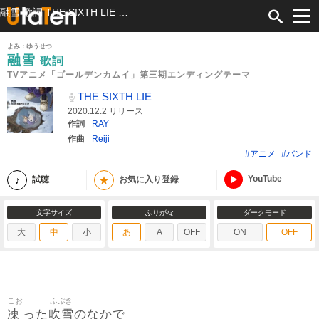
融雪 歌詞 THE SIXTH LIE TVアニメ「ゴールデンカムイ」第三期エンディングテーマ ふりがな付
よみ：ゆうせつ
融雪
歌詞
TVアニメ「ゴールデンカムイ」第三期エンディングテーマ
THE SIXTH LIE
2020.12.2 リリース
作詞
RAY
作曲
Reiji
#アニメ
#バンド
YouTube
★
試聴
お気に入り登録
文字サイズ
ふりがな
ダークモード
大
中
小
あ
A
OFF
ON
OFF
こお
ふぶき
凍
吹雪
った
のなかで