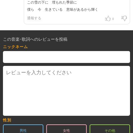
この雪の下に 埋もれた季節に
僕ら 今 生きている 意味があるから輝く
通報する
0
この音楽･歌詞へのレビューを投稿
ニックネーム
性別
男性
女性
その他