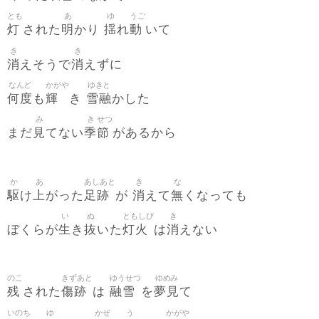
とも
あ
ゆ
うご
灯
明
揺
動
された
かり
れ
いて
き
き
消
消
えそうで
えずに
なんど
かがや
ゆきと
何度
輝
雪融
も
き
かした
み
き
せつ
見
季
節
まだ
てない
があるから
か
あ
あしあと
き
な
駆
上
足跡
消
無
け
がった
が
えて
くなっても
い
ぬ
ともしび
き
生
抜
灯火
消
ぼくらが
き
いた
は
えない
のこ
きずあと
ゆうせつ
ゆめみ
残
傷跡
融雪
夢見
された
は
を
て
いのち
ゆ
かぜ
う
かがや