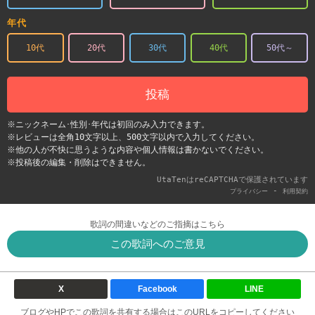
年代
10代
20代
30代
40代
50代～
投稿
※ニックネーム･性別･年代は初回のみ入力できます。
※レビューは全角10文字以上、500文字以内で入力してください。
※他の人が不快に思うような内容や個人情報は書かないでください。
※投稿後の編集・削除はできません。
UtaTenはreCAPTCHAで保護されています
-
プライバシー
利用契約
歌詞の間違いなどのご指摘はこちら
この歌詞へのご意見
X
Facebook
LINE
ブログやHPでこの歌詞を共有する場合はこのURLをコピーしてください