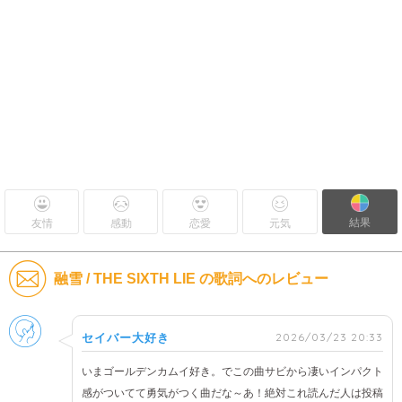
結果
友情
感動
恋愛
元気
融雪 / THE SIXTH LIE の歌詞へのレビュー
男性
2026/03/23 20:33
セイバー大好き
いまゴールデンカムイ好き。でこの曲サビから凄いインパクト
感がついてて勇気がつく曲だな～あ！絶対これ読んだ人は投稿