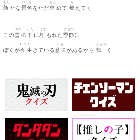
あら
けしき
もと
も
新
景色
求
燃
たな
をただ
めて
えてく
ゆき
した
うず
きせつ
雪
下
埋
季節
この
の
に
もれた
に
いま
い
いみ
かがや
今
生
意味
輝
ぼくが
きている
があるから
く