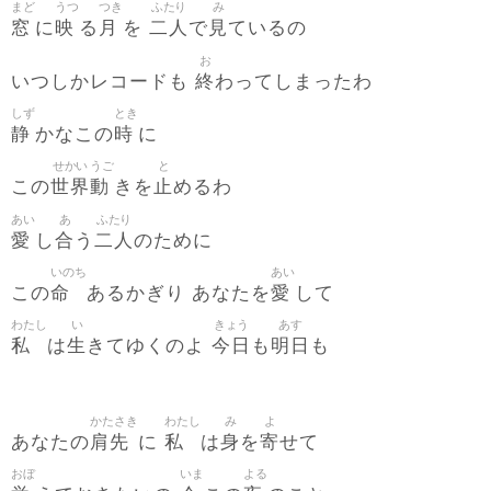
まど
うつ
つき
ふたり
み
窓
映
月
二人
見
に
る
を
で
ているの
お
終
いつしかレコードも
わってしまったわ
しず
とき
静
時
かなこの
に
せかい
うご
と
世界
動
止
この
きを
めるわ
あい
あ
ふたり
愛
合
二人
し
う
のために
いのち
あい
命
愛
この
あるかぎり あなたを
して
わたし
い
きょう
あす
私
生
今日
明日
は
きてゆくのよ
も
も
かたさき
わたし
み
よ
肩先
私
身
寄
あなたの
に
は
を
せて
おぼ
いま
よる