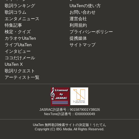
歌詞ランキング
UtaTenの使い方
歌詞コラム
お問い合わせ
エンタメニュース
運営会社
特集記事
利用規約
検定・クイズ
プライバシーポリシー
カラオケUtaTen
提携媒体
ライブUtaTen
サイトマップ
インタビュー
ココだけメール
UtaTen X
歌詞リクエスト
アーティスト一覧
JASRAC許諾番号：9015879001Y38026
NexTone許諾番号：ID000000049
UtaTen 無料歌詞検索サイトの決定版！うたてん
Copyright (C) IBG Media. All Rights Reserved.