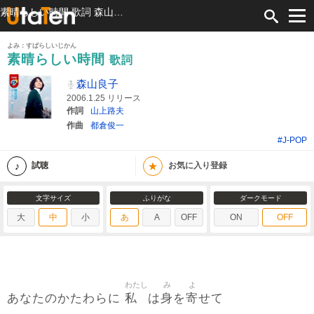
素晴らしい時間 歌詞 森山良子 ふりがな付
よみ：すばらしいじかん
素晴らしい時間
歌詞
森山良子
2006.1.25 リリース
作詞
山上路夫
作曲
都倉俊一
#J-POP
★
試聴
お気に入り登録
文字サイズ
ふりがな
ダークモード
大
中
小
あ
A
OFF
ON
OFF
わたし
み
よ
私
身
寄
あなたのかたわらに
は
を
せて