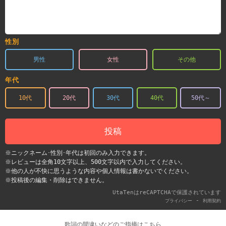
性別
男性
女性
その他
年代
10代
20代
30代
40代
50代～
投稿
※ニックネーム･性別･年代は初回のみ入力できます。
※レビューは全角10文字以上、500文字以内で入力してください。
※他の人が不快に思うような内容や個人情報は書かないでください。
※投稿後の編集・削除はできません。
UtaTenはreCAPTCHAで保護されています
-
プライバシー
利用契約
歌詞の間違いなどのご指摘はこちら