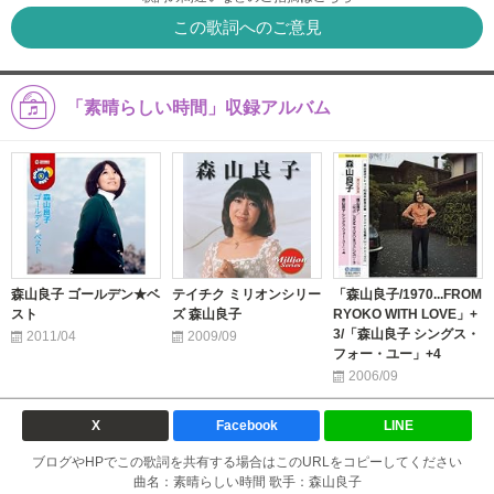
この歌詞へのご意見
「素晴らしい時間」収録アルバム
森山良子 ゴールデン★ベ
テイチク ミリオンシリー
「森山良子/1970...FROM
スト
ズ 森山良子
RYOKO WITH LOVE」+
3/「森山良子 シングス・
2011/04
2009/09
フォー・ユー」+4
2006/09
X
Facebook
LINE
ブログやHPでこの歌詞を共有する場合はこのURLをコピーしてください
曲名：素晴らしい時間 歌手：森山良子