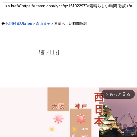
歌詞検索UtaTen
森山良子
素晴らしい時間歌詞
もっと見る
arrow_forward_ios