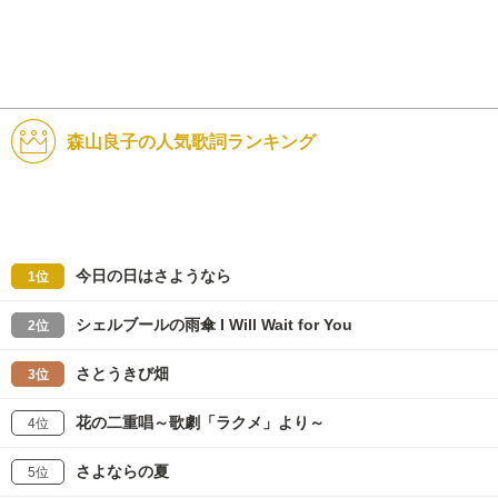
森山良子の人気歌詞ランキング
今日の日はさようなら
1位
シェルブールの雨傘 I Will Wait for You
2位
さとうきび畑
3位
花の二重唱～歌劇「ラクメ」より～
4位
さよならの夏
5位