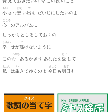
覚
今
夜
えておきたいの
この
のこと
ちい
おも
で
小
想
出
さな
い
を だいじにしたいのよ
こころ
心
のアルバムに
しっかりとしるしておくの
しあわ
に
幸
逃
せが
げないように
いのち
あい
命
愛
この
あるかぎり あなたを
して
わたし
い
きょう
あす
私
生
今日
明日
は
きてゆくのよ
も
も