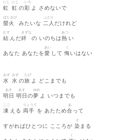
にじ
にじ
いろ
虹
虹
彩
の
よ さめないで
ほたるび
ふたり
螢火
二人
みたいな
だけれど
むす
きずな
あつ
結
絆
熱
んだ
の いのちは
い
あい
く
愛
悔
あなた あなたを
して
いはない
みず
みず
たび
水
水
旅
の
よ どこまでも
あす
あす
ゆめ
明日
明日
夢
の
よ いつまでも
こご
りょうて
あ
凍
両手
合
える
を あたため
って
そ
染
すがればひとつに こころが
まる
く