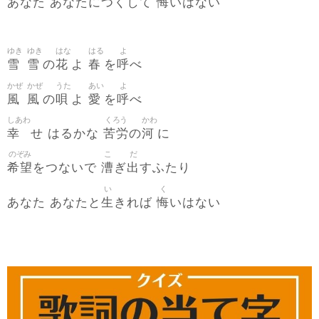
悔
あなた あなたにつくして
いはない
ゆき
ゆき
はな
はる
よ
雪
雪
花
春
呼
の
よ
を
べ
かぜ
かぜ
うた
あい
よ
風
風
唄
愛
呼
の
よ
を
べ
しあわ
くろう
かわ
幸
苦労
河
せ はるかな
の
に
のぞみ
こ
だ
希望
漕
出
をつないで
ぎ
すふたり
い
く
生
悔
あなた あなたと
きれば
いはない