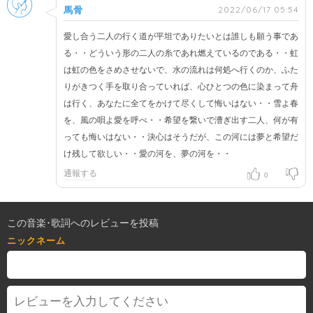
2022/06/17 05:54
馬骨
愛し合う二人の行く道が平坦でありたいとは誰しも願う事であ
る・・どういう形の二人の糸であれ燃えているのである・・虹
は虹の色をさめさせないで、水の流れは何処へ行くのか、ふた
りがきつく手を取り合っていれば、心ひとつの色に染まって舟
は行く、あなたに全てをかけて尽くして悔いはない・・雪よ春
を、風の唄よ愛を呼べ・・希望を繋いで漕ぎ出す二人、何が有
っても悔いはない・・決心はそうだが、この河には夢と希望だ
け残して欲しい・・愛の河を、夢の河を・・
通報する
0
この音楽･歌詞へのレビューを投稿
ニックネーム