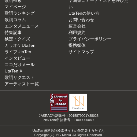
歌詞検索
学園祭にアーティストを呼びた
マイページ
い
歌詞ランキング
UtaTenの使い方
歌詞コラム
お問い合わせ
エンタメニュース
運営会社
特集記事
利用規約
検定・クイズ
プライバシーポリシー
カラオケUtaTen
提携媒体
ライブUtaTen
サイトマップ
インタビュー
ココだけメール
UtaTen X
歌詞リクエスト
アーティスト一覧
JASRAC許諾番号：9015879001Y38026
NexTone許諾番号：ID000000049
UtaTen 無料歌詞検索サイトの決定版！うたてん
Copyright (C) IBG Media. All Rights Reserved.