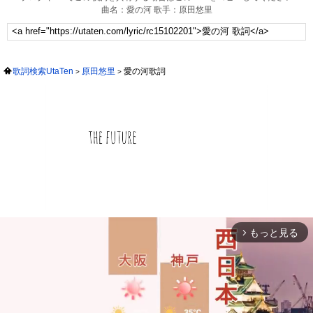
曲名：愛の河 歌手：原田悠里
歌詞検索UtaTen
原田悠里
愛の河歌詞
もっと見る
arrow_forward_ios