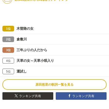
木曽路の女
1位
倉敷川
2位
三年ぶりの人だから
3位
天草の女～天草小唄入り
4位
運試し
5位
原田悠里の歌詞一覧を見る
ランキング共有
ランキング共有