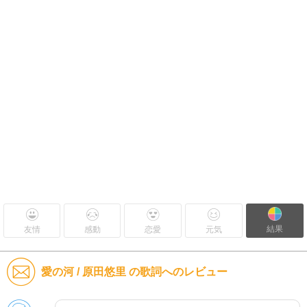
結果
友情
感動
恋愛
元気
愛の河 / 原田悠里 の歌詞へのレビュー
男性