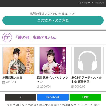
-
プライバシー
利用契約
歌詞の間違いなどのご指摘はこちら
この歌詞へのご意見
「愛の河」収録アルバム
原田悠里大全集
原田悠里ベストセレクシ
2002年 アーティスト全
ョン
曲集 原田悠里
2016/11
2006/04
2002/09
X
Facebook
LINE
ブログやHPでこの歌詞を共有する場合はこのURLをコピーしてください