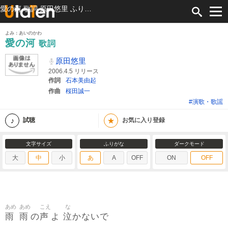
愛の河 歌詞 原田悠里 ふりがな付
よみ：あいのかわ
愛の河
歌詞
原田悠里
2006.4.5 リリース
作詞
石本美由起
作曲
桜田誠一
#演歌・歌謡
★
試聴
お気に入り登録
文字サイズ
ふりがな
ダークモード
大
中
小
あ
A
OFF
ON
OFF
あめ
あめ
こえ
な
雨
雨
声
泣
の
よ
かないで