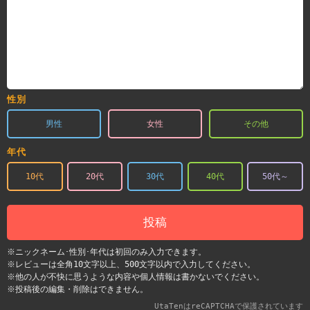
性別
男性
女性
その他
年代
10代
20代
30代
40代
50代～
投稿
※ニックネーム･性別･年代は初回のみ入力できます。
※レビューは全角10文字以上、500文字以内で入力してください。
※他の人が不快に思うような内容や個人情報は書かないでください。
※投稿後の編集・削除はできません。
UtaTenはreCAPTCHAで保護されています