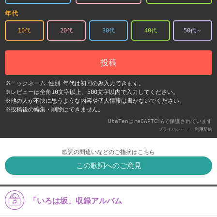
年代
10代
20代
30代
40代
50代～
投稿
※ニックネーム･性別･年代は初回のみ入力できます。
※レビューは全角10文字以上、500文字以内で入力してください。
※他の人が不快に思うような内容や個人情報は書かないでください。
※投稿後の編集・削除はできません。
UtaTenはreCAPTCHAで保護されています
-
プライバシー
利用契約
歌詞の間違いなどのご指摘はこちら
この歌詞へのご意見
「いろは坂」収録アルバム