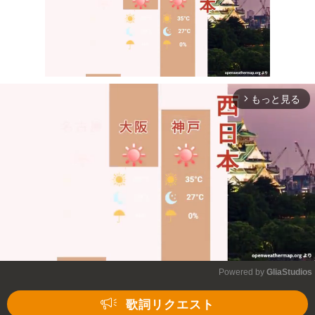
もっと見る
arrow_forward_ios
Mute
Powered by 
GliaStudios
Mute
歌詞リクエスト