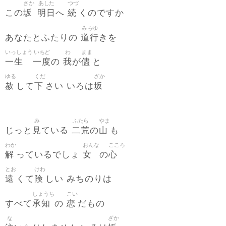
さか
あした
つづ
坂
明日
続
この
へ
くのですか
みちゆ
道行
あなたとふたりの
きを
いっしょう
いちど
わ
まま
一生
一度
我
儘
の
が
と
ゆる
くだ
ざか
赦
下
坂
して
さい いろは
み
ふたら
やま
見
二荒
山
じっと
ている
の
も
わか
おんな
こころ
解
女
心
っているでしょ
の
とお
けわ
遠
険
くて
しい みちのりは
しょうち
こい
承知
恋
すべて
の
だもの
な
ざか