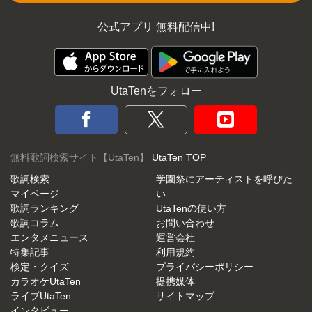
公式アプリ 無料配信中!
UtaTenをフォロー
無料歌詞検索サイト【UtaTen】
UtaTen TOP
歌詞検索
学園祭にアーティストを呼びた
マイページ
い
歌詞ランキング
UtaTenの使い方
歌詞コラム
お問い合わせ
エンタメニュース
運営会社
特集記事
利用規約
検定・クイズ
プライバシーポリシー
カラオケUtaTen
提携媒体
ライブUtaTen
サイトマップ
インタビュー