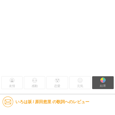
結果
友情
感動
恋愛
元気
いろは坂 / 原田悠里 の歌詞へのレビュー