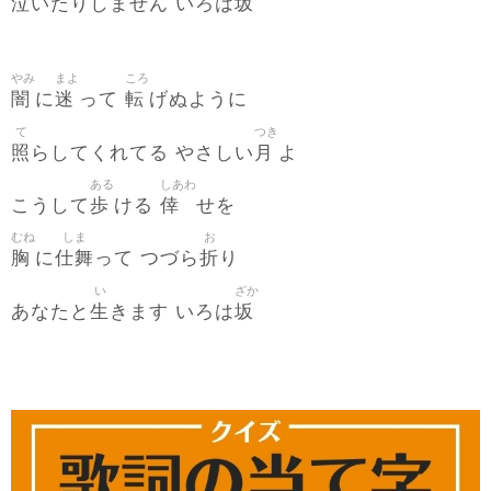
泣
坂
いたりしません いろは
やみ
まよ
ころ
闇
迷
転
に
って
げぬように
て
つき
照
月
らしてくれてる やさしい
よ
ある
しあわ
歩
倖
こうして
ける
せを
むね
しま
お
胸
仕舞
折
に
って つづら
り
い
ざか
生
坂
あなたと
きます いろは