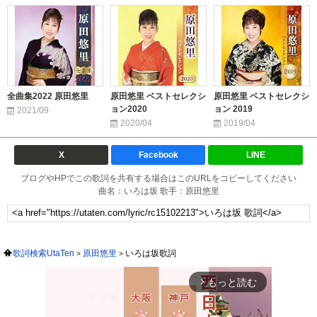
全曲集2022 原田悠里
原田悠里 ベストセレクシ
原田悠里 ベストセレクシ
ョン2020
ョン 2019
2021/09
2020/04
2019/04
X
Facebook
LINE
ブログやHPでこの歌詞を共有する場合はこのURLをコピーしてください
曲名：いろは坂 歌手：原田悠里
歌詞検索UtaTen
原田悠里
いろは坂歌詞
もっと読む
arrow_forward_ios