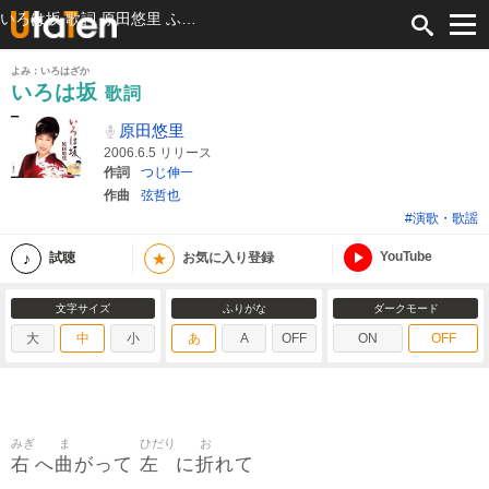
いろは坂 歌詞 原田悠里 ふりがな付
よみ：いろはざか
いろは坂
歌詞
原田悠里
2006.6.5 リリース
作詞
つじ伸一
作曲
弦哲也
#演歌・歌謡
YouTube
★
試聴
お気に入り登録
文字サイズ
ふりがな
ダークモード
大
中
小
あ
A
OFF
ON
OFF
みぎ
ま
ひだり
お
右
曲
左
折
へ
がって
に
れて