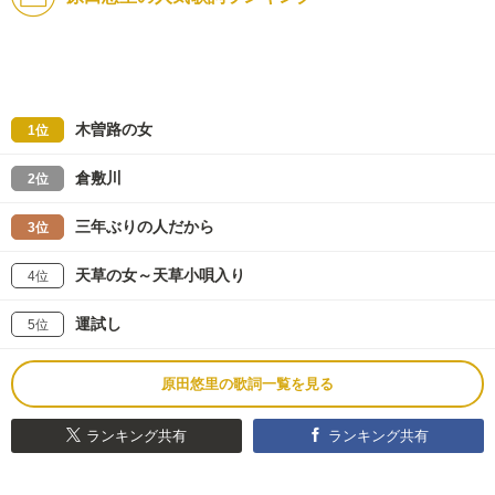
木曽路の女
1位
倉敷川
2位
三年ぶりの人だから
3位
天草の女～天草小唄入り
4位
運試し
5位
原田悠里の歌詞一覧を見る
ランキング共有
ランキング共有