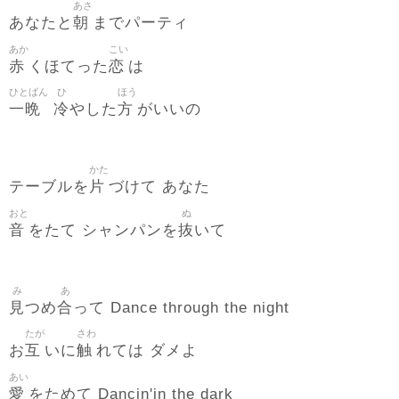
あさ
朝
あなたと
までパーティ
あか
こい
赤
恋
くほてった
は
ひとばん
ひ
ほう
一晩
冷
方
やした
がいいの
かた
片
テーブルを
づけて あなた
おと
ぬ
音
抜
をたて シャンパンを
いて
み
あ
見
合
つめ
って Dance through the night
たが
さわ
互
触
お
いに
れては ダメよ
あい
愛
をためて Dancin'in the dark