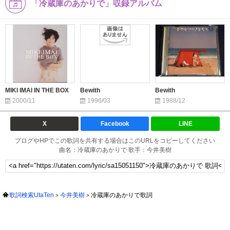
「冷蔵庫のあかりで」収録アルバム
MIKI IMAI IN THE BOX
Bewith
Bewith
2000/11
1996/03
1988/12
X
Facebook
LINE
ブログやHPでこの歌詞を共有する場合はこのURLをコピーしてください
曲名：冷蔵庫のあかりで 歌手：今井美樹
歌詞検索UtaTen
今井美樹
冷蔵庫のあかりで歌詞