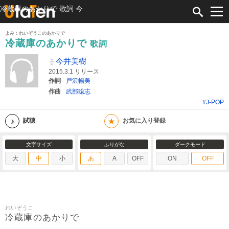
冷蔵庫のあかりで 歌詞 今井美樹 ふりがな付
よみ：れいぞうこのあかりで
冷蔵庫のあかりで
歌詞
今井美樹
2015.3.1 リリース
作詞
戸沢暢美
作曲
武部聡志
#J-POP
★
試聴
お気に入り登録
文字サイズ
ふりがな
ダークモード
大
中
小
あ
A
OFF
ON
OFF
れいぞうこ
冷蔵庫
のあかりで