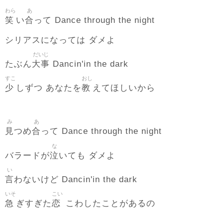
わら
あ
笑
合
い
って Dance through the night
シリアスになっては ダメよ
だいじ
大事
たぶん
Dancin'in the dark
すこ
おし
少
教
しずつ あなたを
えてほしいから
み
あ
見
合
つめ
って Dance through the night
な
泣
バラードが
いても ダメよ
い
言
わないけど Dancin'in the dark
いそ
こい
急
恋
ぎすぎた
こわしたことがあるの