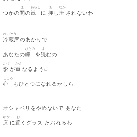
ま
あらし
お
なが
間
嵐
押
流
つかの
の
に
し
されないわ
れいぞうこ
冷蔵庫
のあかりで
ひとみ
よ
瞳
読
あなたの
を
むの
かげ
かさ
影
重
が
なるように
こころ
心
もひとつになれるかしら
オシャベリをやめないで あなた
ゆか
お
床
置
に
くグラス たおれるわ