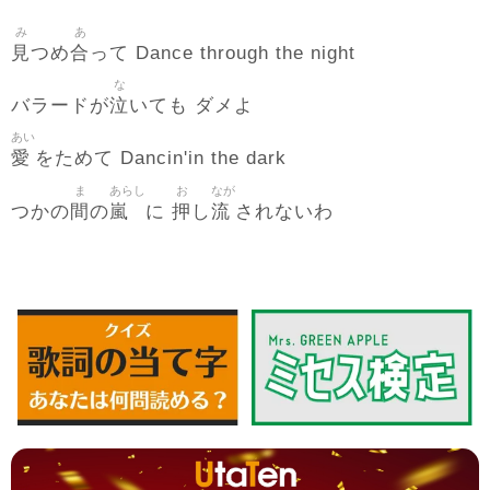
み
あ
見
合
つめ
って Dance through the night
な
泣
バラードが
いても ダメよ
あい
愛
をためて Dancin'in the dark
ま
あらし
お
なが
間
嵐
押
流
つかの
の
に
し
されないわ