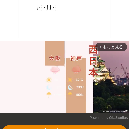
もっと見る
arrow_forward_ios
Powered by 
GliaStudios