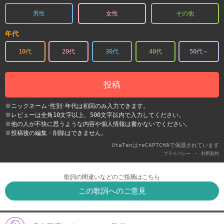
男性
女性
その他
年代
10代
20代
30代
40代
50代～
投稿
※ニックネーム･性別･年代は初回のみ入力できます。
※レビューは全角10文字以上、500文字以内で入力してください。
※他の人が不快に思うような内容や個人情報は書かないでください。
※投稿後の編集・削除はできません。
UtaTenはreCAPTCHAで保護されています
-
プライバシー
利用契約
歌詞の間違いなどのご指摘はこちら
この歌詞へのご意見