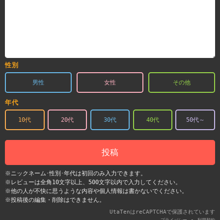
性別
男性
女性
その他
年代
10代
20代
30代
40代
50代～
投稿
※ニックネーム･性別･年代は初回のみ入力できます。
※レビューは全角10文字以上、500文字以内で入力してください。
※他の人が不快に思うような内容や個人情報は書かないでください。
※投稿後の編集・削除はできません。
UtaTenはreCAPTCHAで保護されています
-
プライバシー
利用契約