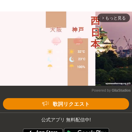
もっと見る
arrow_forward_ios
Powered by 
GliaStudios
Mute
歌詞リクエスト
公式アプリ 無料配信中!