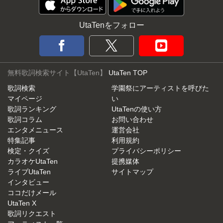
UtaTenをフォロー
無料歌詞検索サイト【UtaTen】
UtaTen TOP
歌詞検索
学園祭にアーティストを呼びた
マイページ
い
歌詞ランキング
UtaTenの使い方
歌詞コラム
お問い合わせ
エンタメニュース
運営会社
特集記事
利用規約
検定・クイズ
プライバシーポリシー
カラオケUtaTen
提携媒体
ライブUtaTen
サイトマップ
インタビュー
ココだけメール
UtaTen X
歌詞リクエスト