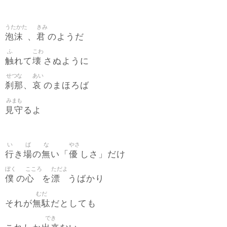
うたかた
きみ
泡沫
君
、
のようだ
ふ
こわ
触
壊
れて
さぬように
せつな
あい
刹那
哀
、
のまほろば
みまも
見守
るよ
い
ば
な
やさ
行
場
無
優
き
の
い「
しさ」だけ
ぼく
こころ
ただよ
僕
心
漂
の
を
うばかり
むだ
無駄
それが
だとしても
でき