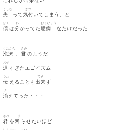
出来
これしか
ない
うしな
きづ
失
気付
って
いてしまう、と
ぼく
わ
おくびょう
僕
分
臆病
は
かってた
なだけだった
うたかた
きみ
泡沫
君
、
のようだ
おそ
遅
すぎたエゴイズム
つた
でき
伝
出来
えることも
ず
き
消
えてった・・・
きみ
こま
君
困
を
らせたいほど
しんじつ
あい