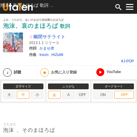
泡沫、哀のまほろば 歌詞 幽閉サテライト ふりがな付
よみ：うたかた、あいのまほろ泡沫愛のまほろば
泡沫、哀のまほろば
歌詞
幽閉サテライト
2013.1.1 リリース
作詞
かませ虎
作曲
Iceon
,
HiZuMi
#J-POP
YouTube
★
試聴
お気に入り登録
文字サイズ
ふりがな
ダークモード
大
中
小
あ
A
OFF
ON
OFF
うたかた
泡沫
、そのまほろば