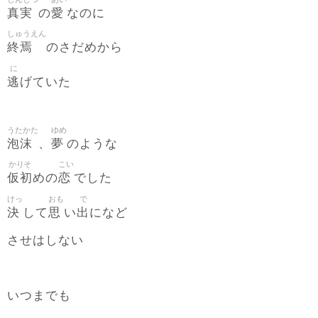
真実
愛
の
なのに
しゅうえん
終焉
のさだめから
に
逃
げていた
うたかた
ゆめ
泡沫
夢
、
のような
かりそ
こい
仮初
恋
めの
でした
けっ
おも
で
決
思
出
して
い
になど
させはしない
いつまでも