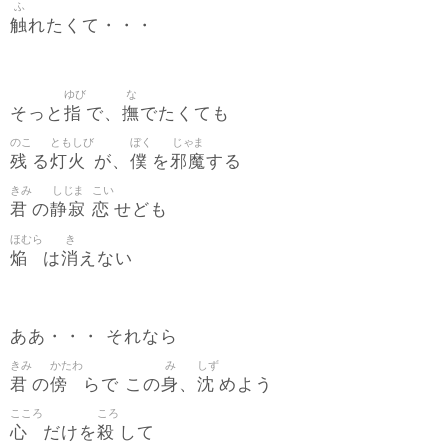
ふ
触
れたくて・・・
ゆび
な
指
撫
そっと
で、
でたくても
のこ
ともしび
ぼく
じゃま
残
灯火
僕
邪魔
る
が、
を
する
きみ
しじま
こい
君
静寂
恋
の
せども
ほむら
き
焔
消
は
えない
ああ・・・ それなら
きみ
かたわ
み
しず
君
傍
身
沈
の
らで この
、
めよう
こころ
ころ
心
殺
だけを
して