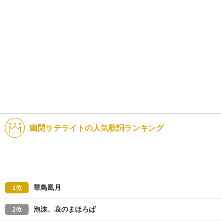
幽閉サテライトの人気歌詞ランキング
華鳥風月
1位
泡沫、哀のまほろば
2位