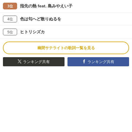
指先の熱 feat. 島みやえい子
3位
色は匂へど散りぬるを
4位
ヒトリシズカ
5位
幽閉サテライトの歌詞一覧を見る
ランキング共有
ランキング共有