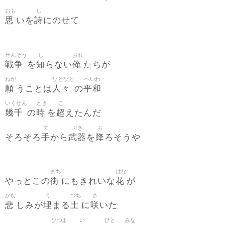
おも
し
思
詩
いを
にのせて
せんそう
し
おれ
戦争
知
俺
を
らない
たちが
ねが
ひとびと
へいわ
願
人々
平和
うことは
の
いくせん
とき
こ
幾千
時
超
の
を
えたんだ
て
ぶき
お
手
武器
降
そろそろ
から
を
ろそうや
まち
はな
街
花
やっとこの
にもきれいな
が
かな
う
つち
さ
悲
埋
土
咲
しみが
まる
に
いた
ひつよ
い
ひと
みな