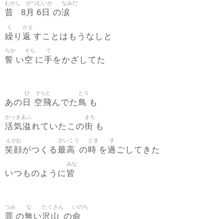
むかし
がつ
むいか
なみだ
昔
月
6日
涙
8
の
く
かえ
繰
返
り
すことはもうなしと
ちか
そら
て
誓
空
手
い
に
をかざしてた
ひ
そらと
とり
日
空飛
鳥
あの
んでた
も
かっきあふ
まち
活気溢
街
れていたこの
も
えがお
さいこう
とき
す
笑顔
最高
時
過
がつくる
の
を
ごしてきた
みな
皆
いつものように
つみ
な
たくさん
いのち
罪
無
沢山
命
の
い
の