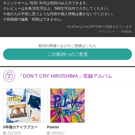
※ニックネーム･性別･年代は初回のみ入力できます。
※レビューは全角10文字以上、500文字以内で入力してください。
※他の人が不快に思うような内容や個人情報は書かないでください。
※投稿後の編集・削除はできません。
UtaTenはreCAPTCHAで保護されています
-
プライバシー
利用契約
歌詞の間違いなどのご指摘はこちら
この歌詞へのご意見
「DON’T CRY HIROSHIMA」収録アルバム
5年後のアイラブユー
Palette
2015/09
2009/07