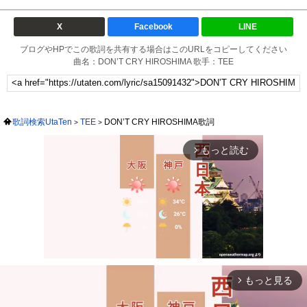
X
Facebook
LINE
ブログやHPでこの歌詞を共有する場合はこのURLをコピーしてください
曲名：DON’T CRY HIROSHIMA 歌手：TEE
歌詞検索UtaTen
TEE
DON’T CRY HIROSHIMA歌詞
もっと読む
arrow_forward_ios
もっと見る
arrow_forward_ios
Mute