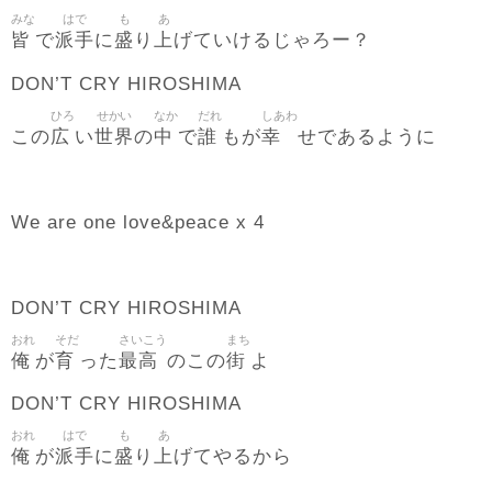
みな
はで
も
あ
皆
派手
盛
上
で
に
り
げていけるじゃろー？
DON’T CRY HIROSHIMA
ひろ
せかい
なか
だれ
しあわ
広
世界
中
誰
幸
この
い
の
で
もが
せであるように
We are one love&peace x 4
DON’T CRY HIROSHIMA
おれ
そだ
さいこう
まち
俺
育
最高
街
が
った
のこの
よ
DON’T CRY HIROSHIMA
おれ
はで
も
あ
俺
派手
盛
上
が
に
り
げてやるから