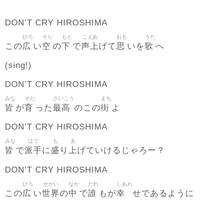
DON’T CRY HIROSHIMA
ひろ
そら
もと
こえあ
おも
うた
広
空
下
声上
思
歌
この
い
の
で
げて
いを
へ
(sing!)
DON’T CRY HIROSHIMA
みな
そだ
さいこう
まち
皆
育
最高
街
が
った
のこの
よ
DON’T CRY HIROSHIMA
みな
はで
も
あ
皆
派手
盛
上
で
に
り
げていけるじゃろー？
DON’T CRY HIROSHIMA
ひろ
せかい
なか
だれ
しあわ
広
世界
中
誰
幸
この
い
の
で
もが
せであるように