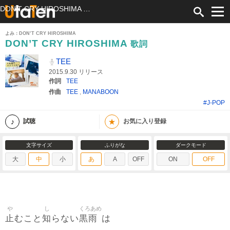
DON’T CRY HIROSHIMA 歌詞 TEE ふりがな付
よみ：DON’T CRY HIROSHIMA
DON’T CRY HIROSHIMA
歌詞
TEE
2015.9.30 リリース
作詞
TEE
作曲
TEE
,
MANABOON
#J-POP
★
試聴
お気に入り登録
文字サイズ
ふりがな
ダークモード
大
中
小
あ
A
OFF
ON
OFF
や
し
くろあめ
止
知
黒雨
むこと
らない
は