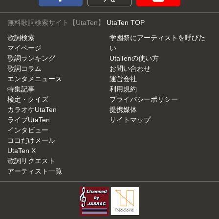
無料歌詞検索サイト【UtaTen】
UtaTen TOP
歌詞検索
学園祭にアーティストを呼びた
マイページ
い
歌詞ランキング
UtaTenの使い方
歌詞コラム
お問い合わせ
エンタメニュース
運営会社
特集記事
利用規約
検定・クイズ
プライバシーポリシー
カラオケUtaTen
提携媒体
ライブUtaTen
サイトマップ
インタビュー
ココだけメール
UtaTen X
歌詞リクエスト
アーティスト一覧