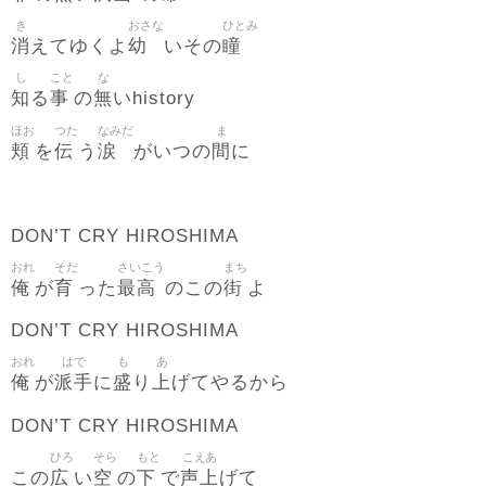
き
おさな
ひとみ
消
幼
瞳
えてゆくよ
いその
し
こと
な
知
事
無
る
の
いhistory
ほお
つた
なみだ
ま
頬
伝
涙
間
を
う
がいつの
に
DON’T CRY HIROSHIMA
おれ
そだ
さいこう
まち
俺
育
最高
街
が
った
のこの
よ
DON’T CRY HIROSHIMA
おれ
はで
も
あ
俺
派手
盛
上
が
に
り
げてやるから
DON’T CRY HIROSHIMA
ひろ
そら
もと
こえあ
広
空
下
声上
この
い
の
で
げて