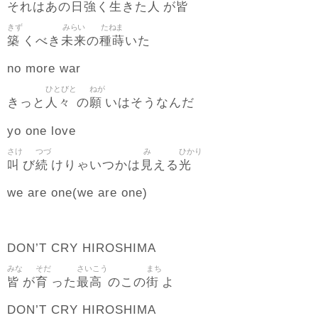
日強
生
人
皆
それはあの
く
きた
が
きず
みらい
たねま
築
未来
種蒔
くべき
の
いた
no more war
ひとびと
ねが
人々
願
きっと
の
いはそうなんだ
yo one love
さけ
つづ
み
ひかり
叫
続
見
光
び
けりゃいつかは
える
we are one(we are one)
DON’T CRY HIROSHIMA
みな
そだ
さいこう
まち
皆
育
最高
街
が
った
のこの
よ
DON’T CRY HIROSHIMA