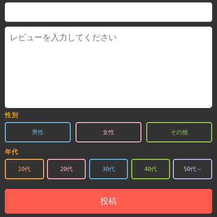
性別
男性
女性
その他
年代
10代
20代
30代
40代
50代～
投稿