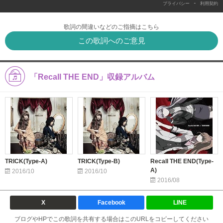
-
プライバシー
利用契約
歌詞の間違いなどのご指摘はこちら
この歌詞へのご意見
「Recall THE END」収録アルバム
TRICK(Type-A)
TRICK(Type-B)
Recall THE END(Type-
A)
2016/10
2016/10
2016/08
X
Facebook
LINE
ブログやHPでこの歌詞を共有する場合はこのURLをコピーしてください