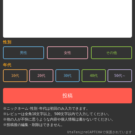
性別
男性
女性
その他
年代
10代
20代
30代
40代
50代～
投稿
※ニックネーム･性別･年代は初回のみ入力できます。
※レビューは全角10文字以上、500文字以内で入力してください。
※他の人が不快に思うような内容や個人情報は書かないでください。
※投稿後の編集・削除はできません。
UtaTenはreCAPTCHAで保護されています