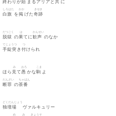
終
始
共
わりが
まるアリアと
に
しろはた
かか
きせき
白旗
掲
奇跡
を
げた
だつごく
は
かんせい
脱獄
果
歓声
の
てに
のなか
てじょうつ
つ
手錠突
付
き
けられ
み
おろ
こま
見
愚
駒
ほら
て
かな
よ
だんざい
ちゃばん
断罪
茶番
の
どくだんじょう
独壇場
ヴァルキュリー
め
み
きょうそ