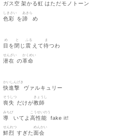
空
架
虹
ガス
かる
はただモノトーン
しきさい
あきら
色彩
諦
を
め
め
と
ふる
ま
目
閉
震
待
を
じ
えて
つわ
せんざい
かくめい
潜在
革命
の
かいしんげき
快進撃
ヴァルキュリー
そうしつ
きょうし
喪失
教師
だけが
みちび
こうせいのう
導
高性能
いてよ
fake it!
せんれつ
めんかい
鮮烈
面会
すぎた