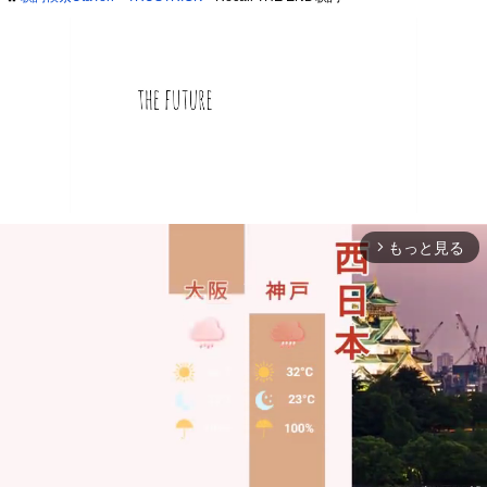
もっと見る
arrow_forward_ios