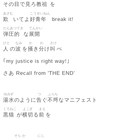
目
見
教祖
その
で
ろ
を
あざむ
こうせいねん
欺
好青年
いてよ
break it!
だんあつてき
てんかい
弾圧的
展開
な
ひと
なみ
か
わ
さけ
人
波
掻
分
叫
の
を
き
け
べ
｢my justice is right way!｣
さあ Recall from 'THE END’
ゆみず
つ
ふらち
湯水
告
不埒
のように
ぐ
なマニフェスト
くろねこ
よこぎ
まえ
黒猫
横切
前
が
る
を
そら
か
にじ