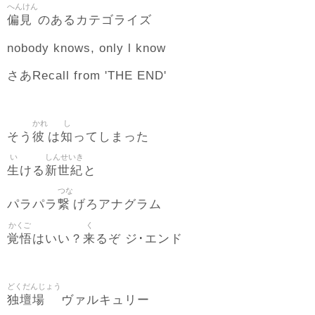
へんけん
偏見
のあるカテゴライズ
nobody knows, only l know
さあRecall from 'THE END'
かれ
し
彼
知
そう
は
ってしまった
い
しんせいき
生
新世紀
ける
と
つな
繋
パラパラ
げろアナグラム
かくご
く
覚悟
来
はいい？
るぞ ジ･エンド
どくだんじょう
独壇場
ヴァルキュリー