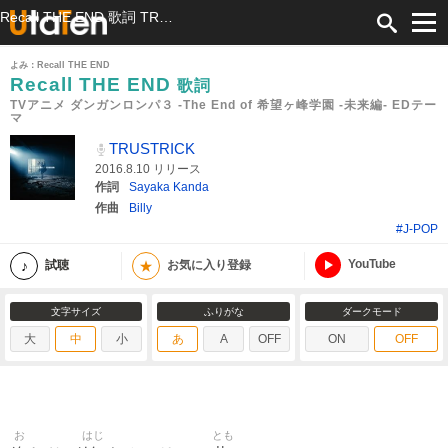
Recall THE END 歌詞 TRUSTRICK TVアニメ ダンガンロンパ３ -The End of 希望ヶ峰学園 -未来編- EDテーマ ふりがな付
よみ：Recall THE END
Recall THE END
歌詞
TVアニメ ダンガンロンパ３ -The End of 希望ヶ峰学園 -未来編- EDテー
マ
TRUSTRICK
2016.8.10 リリース
作詞
Sayaka Kanda
作曲
Billy
#J-POP
YouTube
★
試聴
お気に入り登録
文字サイズ
ふりがな
ダークモード
大
中
小
あ
A
OFF
ON
OFF
お
はじ
とも