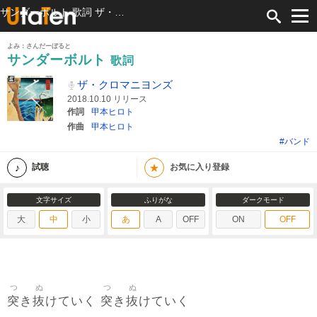
サンダーボルト 歌詞 ザ・クロマニヨンズ ふりがな付
よみ：さんだーぼると
サンダーボルト
歌詞
ザ・クロマニヨンズ
2018.10.10 リリース
作詞
甲本ヒロト
作曲
甲本ヒロト
#バンド
★
試聴
お気に入り登録
文字サイズ
ふりがな
ダークモード
大
中
小
あ
A
OFF
ON
OFF
つ
ぬ
つ
ぬ
突
抜
突
抜
き
けていく
き
けていく