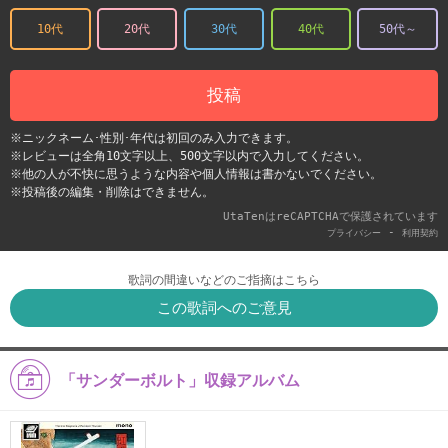
10代
20代
30代
40代
50代～
投稿
※ニックネーム･性別･年代は初回のみ入力できます。
※レビューは全角10文字以上、500文字以内で入力してください。
※他の人が不快に思うような内容や個人情報は書かないでください。
※投稿後の編集・削除はできません。
UtaTenはreCAPTCHAで保護されています
-
プライバシー
利用契約
歌詞の間違いなどのご指摘はこちら
この歌詞へのご意見
「サンダーボルト」収録アルバム