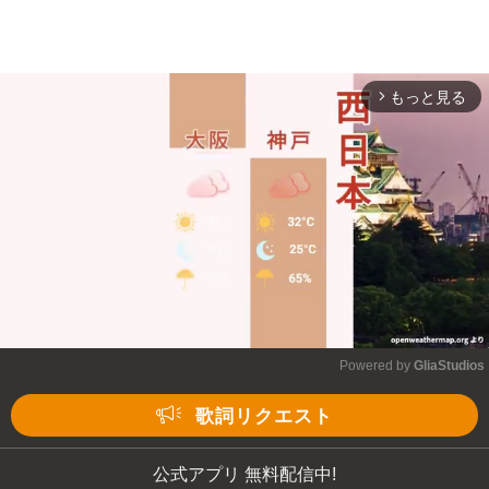
もっと見る
arrow_forward_ios
Powered by 
GliaStudios
Mute
歌詞リクエスト
公式アプリ 無料配信中!