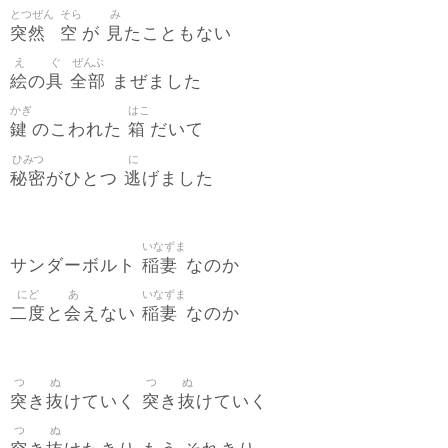
とつぜん
そら
み
突然
空
見
が
たこともない
え
ぐ
ぜんぶ
絵
具
全部
の
まぜました
かぎ
はこ
鍵
箱
のこわれた
だいて
ひみつ
に
秘密
逃
がひとつ
げました
いなずま
稲妻
サンダーボルト
なのか
にど
あ
いなずま
二度
会
稲妻
と
えない
なのか
つ
ぬ
つ
ぬ
突
抜
突
抜
き
けていく
き
けていく
つ
ぬ