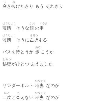
つ
ぬ
突
抜
き
けたきり もう それきり
はくじょう
かお
くるま
薄情
顔
車
そうな
の
はくじょう
させつ
薄情
左折
そうに
する
ま
ある
待
歩
バスを
とうか
こうか
ひみつ
秘密
がひとつ ふえました
いなずま
稲妻
サンダーボルト
なのか
にど
あ
いなずま
二度
会
稲妻
と
えない
なのか