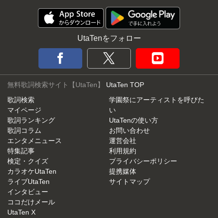
UtaTenをフォロー
無料歌詞検索サイト【UtaTen】
UtaTen TOP
歌詞検索
学園祭にアーティストを呼びた
マイページ
い
歌詞ランキング
UtaTenの使い方
歌詞コラム
お問い合わせ
エンタメニュース
運営会社
特集記事
利用規約
検定・クイズ
プライバシーポリシー
カラオケUtaTen
提携媒体
ライブUtaTen
サイトマップ
インタビュー
ココだけメール
UtaTen X