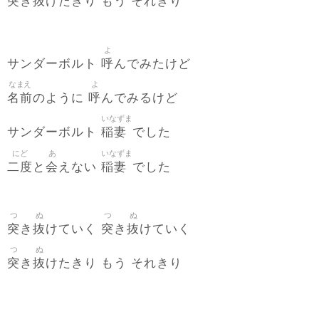
突
抜
き
けたきり もう それきり
よ
呼
サンダーボルト
んでみたけど
なまえ
よ
名前
呼
のように
んでみるけど
いなずま
稲妻
サンダーボルト
でした
にど
あ
いなずま
二度
会
稲妻
と
えない
でした
つ
ぬ
つ
ぬ
突
抜
突
抜
き
けていく
き
けていく
つ
ぬ
突
抜
き
けたきり もう それきり