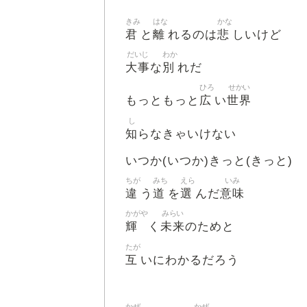
きみ
はな
かな
君
離
悲
と
れるのは
しいけど
だいじ
わか
大事
別
な
れだ
ひろ
せかい
広
世界
もっともっと
い
し
知
らなきゃいけない
いつか(いつか)きっと(きっと)
ちが
みち
えら
いみ
違
道
選
意味
う
を
んだ
かがや
みらい
輝
未来
く
のためと
たが
互
いにわかるだろう
かぜ
かぜ