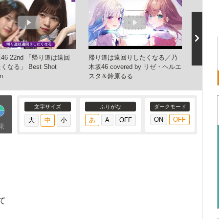
乃木坂4
46 22nd 「帰り道は遠回
帰り道は遠回りしたくなる／乃
くなる』
なる」 Best Shot
木坂46 covered by リゼ・ヘルエ
n.
スタ＆鈴原るる
文字サイズ
ふりがな
ダークモード
果
て