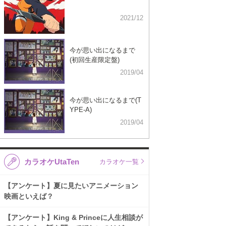
2021/12
今が思い出になるまで
(初回生産限定盤)
2019/04
今が思い出になるまで(T
YPE-A)
2019/04
カラオケUtaTen
カラオケ一覧
【アンケート】夏に見たいアニメーション
映画といえば？
【アンケート】King & Princeに人生相談が