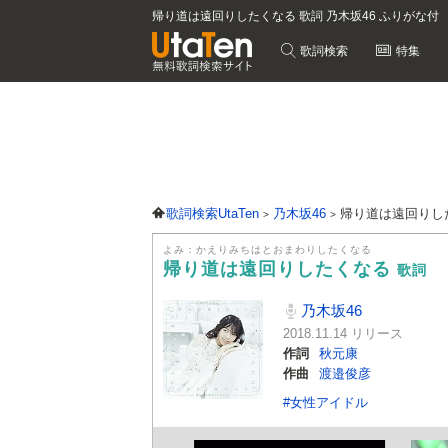
帰り道は遠回りしたくなる 歌詞 乃木坂46 ふりがな付
歌詞検索
特集
歌詞検索UtaTen
乃木坂46
帰り道は遠回りし
よみ：かえりみちはとおまわりしたくなる
帰り道は遠回りしたくなる
歌詞
乃木坂46
2018.11.14 リリース
作詞
秋元康
作曲
渡邉俊彦
#女性アイドル