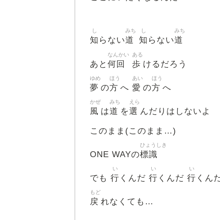
し
みち
し
みち
知
道
知
道
らない
らない
なんかい
ある
何回
歩
あと
けるだろう
ゆめ
ほう
あい
ほう
夢
方
愛
方
の
へ
の
へ
かぜ
みち
えら
風
道
選
は
を
んだりはしないよ
このまま(このまま…)
ひょうしき
標識
ONE WAYの
い
い
い
行
行
行
でも
くんだ
くんだ
くん
もど
戻
れなくても…