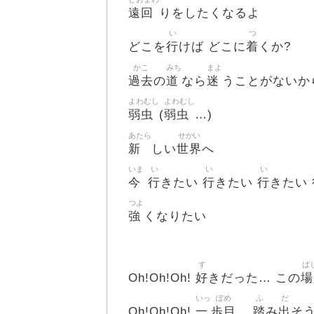
遠回
りをしたくなるよ
い
つ
行
着
どこを
けば どこに
くか?
かこ
みち
まよ
過去
道
迷
の
なら
うことがないか
よわむし
よわむし
弱虫
弱虫
(
…)
あたら
せかい
新
世界
しい
へ
いま
い
い
い
今
行
行
行
きたい
きたい
きたい
つよ
強
くなりたい
す
ば
好
場
Oh!Oh!Oh!
きだった… この
いっ
ぽめ
ふ
だ
一
歩目
踏
出
Oh!Oh!Oh!
…
み
そう