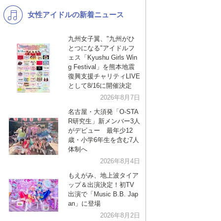
女性アイドルの新着ニュース
K-POP
演歌・歌謡
バンド
洋楽
九州女子翼、"九州がひ
とつになる"アイドルフ
VTuber
ディズニー
ェス「Kyushu Girls Win
g Festival」を熊本地震
復興支援チャリティLIVE
として8/16に開催決定
2026年8月7日
名古屋・大須発「O-STA
R研究生」新メンバー3人
がデビュー 最年少12
歳・小学6年生を含む7人
体制へ
2026年8月4日
もえがみ、地上波タイア
ップ＆出演決定！初TV
出演で「Music B.B. Jap
an」に登場
2026年8月2日