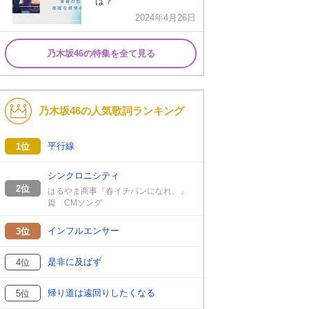
は？
2024年4月26日
乃木坂46の特集を全て見る
乃木坂46の人気歌詞ランキング
平行線
1位
シンクロニシティ
2位
はるやま商事『春イチバンになれ。』
篇 CMソング
インフルエンサー
3位
是非に及ばず
4位
帰り道は遠回りしたくなる
5位