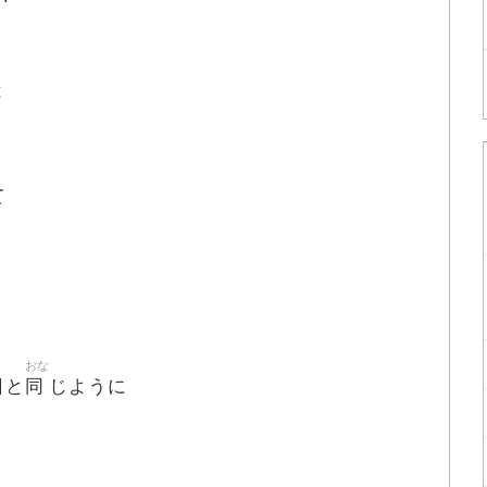
は
て
う
おな
日
同
と
じように