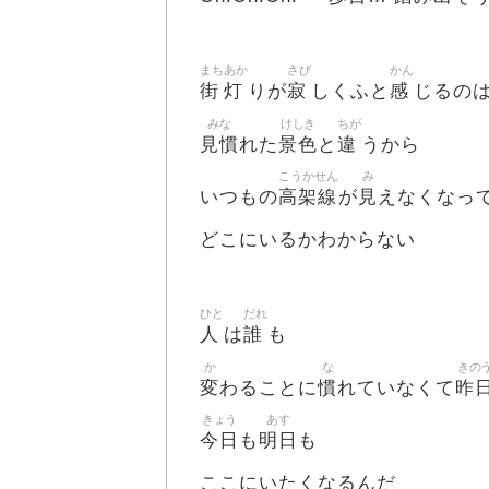
まち
あか
さび
かん
街
灯
寂
感
りが
しくふと
じるの
みな
けしき
ちが
見慣
景色
違
れた
と
うから
こうかせん
み
高架線
見
いつもの
が
えなくなっ
どこにいるかわからない
ひと
だれ
人
誰
は
も
か
な
きの
変
慣
昨
わることに
れていなくて
きょう
あす
今日
明日
も
も
ここにいたくなるんだ