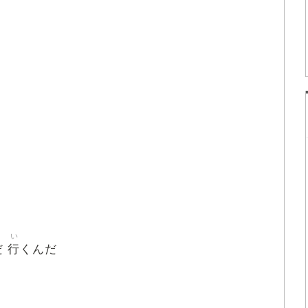
い
行
だ
くんだ