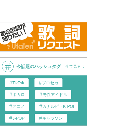
6 『帰り道は遠回りした
帰り道は遠回りしたくなる
乃木坂46
 クリスマス音楽祭2018
くなる』
今話題のハッシュタグ
全て見る
TikTok
プロセカ
ボカロ
男性アイドル
アニメ
カナルビ・K-POP和訳
J-POP
キャラソン
あんスタ
歌い手