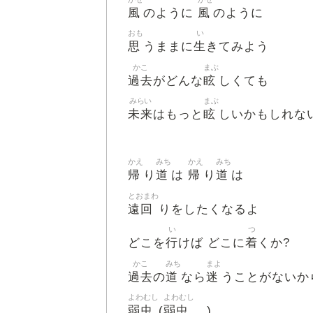
風
風
のように
のように
おも
い
思
生
うままに
きてみよう
かこ
まぶ
過去
眩
がどんな
しくても
みらい
まぶ
未来
眩
はもっと
しいかもしれな
かえ
みち
かえ
みち
帰
道
帰
道
り
は
り
は
とおまわ
遠回
りをしたくなるよ
い
つ
行
着
どこを
けば どこに
くか?
かこ
みち
まよ
過去
道
迷
の
なら
うことがないか
よわむし
よわむし
弱虫
弱虫
(
…)