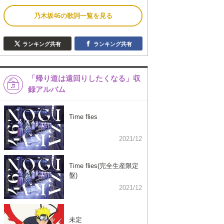
乃木坂46の歌詞一覧を見る
ランキング共有
ランキング共有
「帰り道は遠回りしたくなる」収
録アルバム
Time flies
2021/12
Time flies(完全生産限定
盤)
2021/12
未定