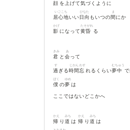
顔
上
気
を
げて
づくように
いごこち
ひなた
ま
居心地
日向
間
いい
もいつの
にか
かげ
たそがれ
影
黄昏
になって
る
きみ
あ
君
会
と
って
す
じかん
わす
むちゅう
過
時間
忘
夢中
ぎる
れるくらい
で
ぼく
ゆめ
僕
夢
の
は
ここではないどこかへ
かえ
みち
かえ
みち
帰
道
帰
道
り
は
り
は
とおまわ