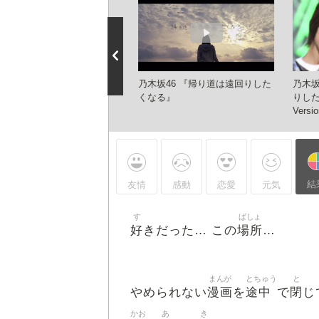
り道は遠回りしたくなる
乃木坂46 『帰り道は遠回りした
乃木坂
くなる』
りしたく
Versio
結
友情
感動
恋愛
元気
す
ばしょ
好
場所
きだった… この
…
まんが
とちゅう
と
漫画
途中
閉
やめられない
を
で
じ
かお
あ
き