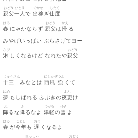
おどう
ひとり
でかせ
じたく
親父
一人
出稼
仕度
で
ぎ
はる
おどう
かえ
春
親父
帰
にゃかならず
は
る
みやげいっぱい ぶらさげてヨー
さび
おどう
淋
親父
しくなるけど なれたや
じゅうさん
にしかぜ
つよ
十三
西風
強
みなとは
くて
ゆめ
よふ
夢
夜更
もしばれる ふぶきの
け
ふ
ふ
つがる
ゆき
降
降
津軽
雪
るな
るなよ
の
よ
はる
ことし
おそ
春
今年
遅
が
も
くなるよ
れっしゃ
おどう