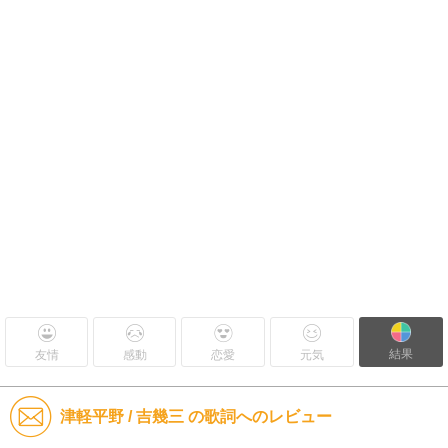
結果
友情
感動
恋愛
元気
津軽平野 / 吉幾三 の歌詞へのレビュー