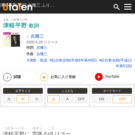
津軽平野 歌詞 吉幾三 ふりがな付
よみ：つがるへいや
津軽平野
歌詞
吉幾三
2000.4.26 リリース
作詞
吉幾三
作曲
吉幾三
#演歌・歌謡
#紅白歌合戦(平成9年第48回)
#紅白歌合戦(平成12
年第51回)
YouTube
★
試聴
お気に入り登録
文字サイズ
ふりがな
ダークモード
大
中
小
あ
A
OFF
ON
OFF
つがるへいや
ゆきふ
ころ
津軽平野
雪降
頃
に
る
はヨー