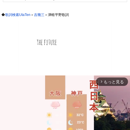
歌詞検索UtaTen
吉幾三
津軽平野歌詞
もっと見る
arrow_forward_ios