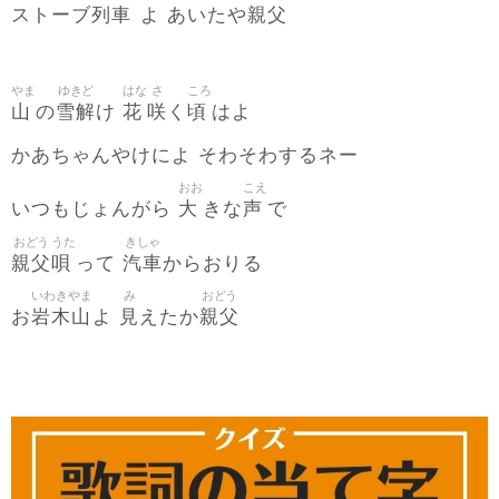
列車
親父
ストーブ
よ あいたや
やま
ゆきど
はな
さ
ころ
山
雪解
花
咲
頃
の
け
く
はよ
かあちゃんやけによ そわそわするネー
おお
こえ
大
声
いつもじょんがら
きな
で
おどう
うた
きしゃ
親父
唄
汽車
って
からおりる
いわきやま
み
おどう
岩木山
見
親父
お
よ
えたか