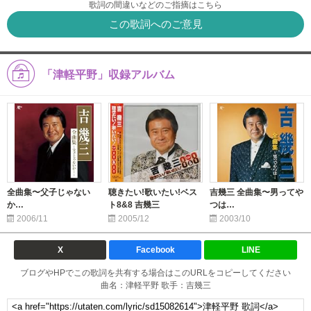
歌詞の間違いなどのご指摘はこちら
この歌詞へのご意見
「津軽平野」収録アルバム
全曲集〜父子じゃない
聴きたい!歌いたい!ベス
吉幾三 全曲集〜男ってや
か…
ト8&8 吉幾三
つは…
2006/11
2005/12
2003/10
X
Facebook
LINE
ブログやHPでこの歌詞を共有する場合はこのURLをコピーしてください
曲名：津軽平野 歌手：吉幾三