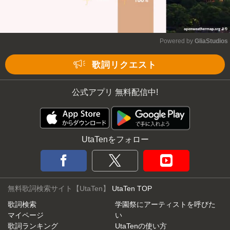
Powered by 
GliaStudios
Mute
歌詞リクエスト
公式アプリ 無料配信中!
UtaTenをフォロー
無料歌詞検索サイト【UtaTen】
UtaTen TOP
歌詞検索
学園祭にアーティストを呼びた
マイページ
い
歌詞ランキング
UtaTenの使い方