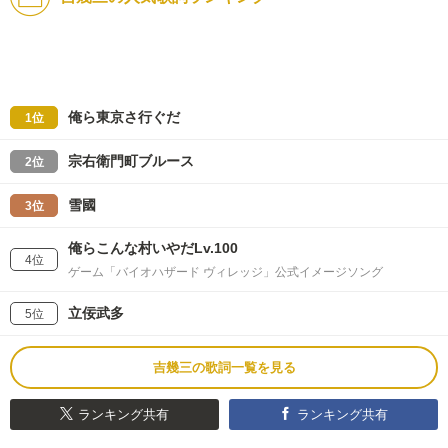
俺ら東京さ行ぐだ
1位
宗右衛門町ブルース
2位
雪國
3位
俺らこんな村いやだLv.100
4位
ゲーム「バイオハザード ヴィレッジ」公式イメージソング
立佞武多
5位
吉幾三の歌詞一覧を見る
ランキング共有
ランキング共有