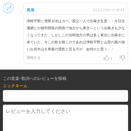
男性
2022/09/11 18:43
馬骨
津軽平野に雪降る頃はヨー、親父一人で出稼ぎ支度・・今日交
通網とか都市開発の関係で地方から東京へという出稼ぎも少な
くなってきた、しかしこの当時地方の男は多く東京に出稼ぎに
来ていた、今この歌を聴くのであれば津軽平野と山背の風の強
いお岩木山を青森の賛歌と見る方が、如何かと思う・・
通報する
1
この音楽･歌詞へのレビューを投稿
ニックネーム