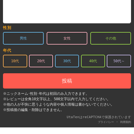
性別
男性
女性
その他
年代
10代
20代
30代
40代
50代～
投稿
※ニックネーム･性別･年代は初回のみ入力できます。
※レビューは全角10文字以上、500文字以内で入力してください。
※他の人が不快に思うような内容や個人情報は書かないでください。
※投稿後の編集・削除はできません。
UtaTenはreCAPTCHAで保護されています
-
プライバシー
利用契約