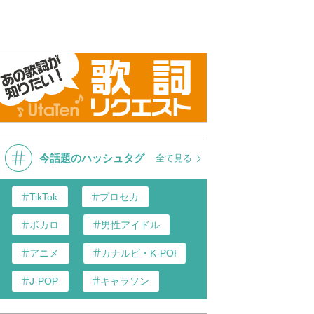
ルドシップ】肉食獣のよ
ゴールドマン・サックスに密
カブトムシ
き声のゴルシゲートで大
着！“金融の王者”が見通す日本株
馬 #ゴールドシップ #ゴ
の暗雲【ガイアの夜明け】
 #天皇賞春 #horse
今話題のハッシュタグ
全て見る
TikTok
プロセカ
ボカロ
男性アイドル
アニメ
カナルビ・K-POP和訳
J-POP
キャラソン
歌い手
あんスタ