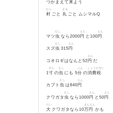
来
つかまえて
よう
むら
まる
村
丸
ごと
ごと ムシマルQ
むし
えん
えん
虫
円
円
マツ
なら2000
と100
むし
えん
虫
円
スズ
315
えん
円
コオロギはなんと52
だ
すん
むし
ぶん
しょうひぜい
寸
虫
分
消費税
1
の
にも 5
の
むし
えん
虫
円
カブト
は840
むし
えん
えん
虫
円
円
クワガタ
なら1000
と50
だい
まんえん
大
万円
クワガタなら10
かも