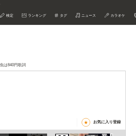
付
検定
ランキング
タグ
ニュース
カラオケ
虫は840円歌詞
お気に入り登録
★