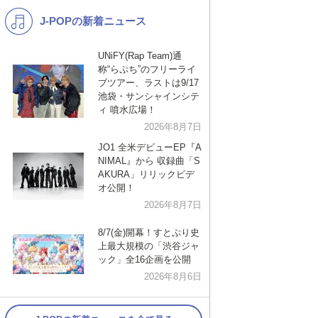
J-POPの新着ニュース
K-POP
洋楽
バンド
演歌・歌謡
UNiFY(Rap Team)通
称“らぷち”のフリーライ
VTuber
ジャニーズ
ブツアー、ラストは9/17
池袋・サンシャインシテ
ィ 噴水広場！
2026年8月7日
JO1 全米デビューEP『A
NIMAL』から 収録曲「S
AKURA」リリックビデ
オ公開！
2026年8月7日
8/7(金)開幕！すとぷり史
上最大規模の「渋谷ジャ
ック」全16企画を公開
2026年8月6日