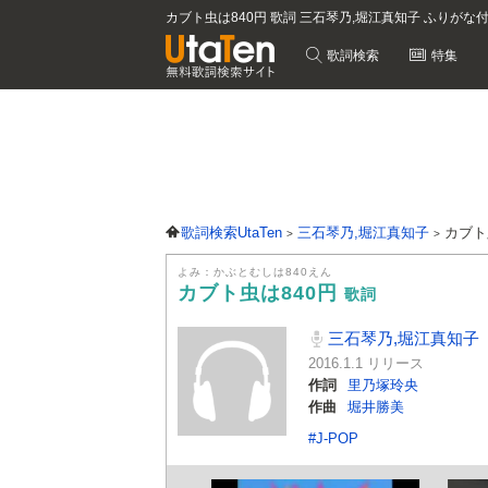
カブト虫は840円 歌詞 三石琴乃,堀江真知子 ふりがな
歌詞検索
特集
歌詞検索UtaTen
三石琴乃,堀江真知子
カブト
よみ：かぶとむしは840えん
カブト虫は840円
歌詞
三石琴乃,堀江真知子
2016.1.1 リリース
作詞
里乃塚玲央
作曲
堀井勝美
#J-POP