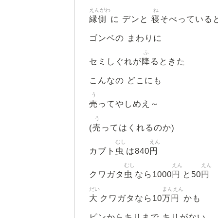
えんがわ
ね
縁側
寝
に デンと
そべっている
ゴンベの まわりに
ふ
降
セミしぐれが
るときた
こんなの どこにも
う
売
ってやしめえ～
う
売
(
ってはくれるのか)
むし
えん
虫
円
カブト
は840
むし
えん
えん
虫
円
円
クワガタ
なら1000
と50
だい
まんえん
大
万円
クワガタなら10
かも
ピンからキリまで キリがない