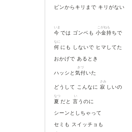
ピンからキリまで キリがない
いま
こがねも
今
小金持
では ゴンベも
ちで
なに
何
にも しないで ヒマしてた
おかげで あるとき
きづ
気付
ハッシと
いた
さみ
寂
どうして こんなに
しいの
なつ
い
夏
言
だと
うのに
シーンとしちゃって
セミも スイッチョも