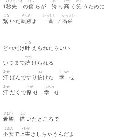
びょうさき
ぼく
ほこ
たか
わら
秒先
僕
誇
高
笑
1
の
らが
り
く
うために
つな
きせき
いっせい
かっさい
繋
軌跡
一斉
喝采
いだ
よ
ノ
かな
叶
どれだけ
えられたらいい
つづ
続
いつまで
けられる
あせ
ぬ
しあわ
汗
抜
幸
ばんですり
けた
せ
あせ
さが
しあわ
汗
探
幸
だくで
せ
せ
きぼう
えが
希望
描
いたところで
ふあん
うわが
不安
上書
で
きしちゃうんだよ