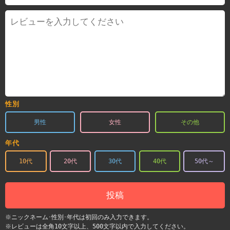
性別
男性
女性
その他
年代
10代
20代
30代
40代
50代～
投稿
※ニックネーム･性別･年代は初回のみ入力できます。
※レビューは全角10文字以上、500文字以内で入力してください。