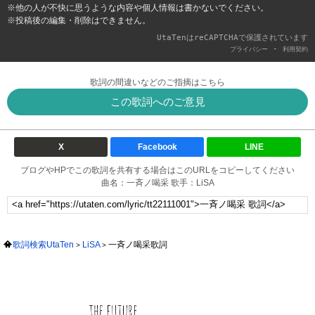
※他の人が不快に思うような内容や個人情報は書かないでください。
※投稿後の編集・削除はできません。
UtaTenはreCAPTCHAで保護されています
-
プライバシー
利用契約
歌詞の間違いなどのご指摘はこちら
この歌詞へのご意見
X
Facebook
LINE
ブログやHPでこの歌詞を共有する場合はこのURLをコピーしてください
曲名：一斉ノ喝采 歌手：LiSA
歌詞検索UtaTen
LiSA
一斉ノ喝采歌詞