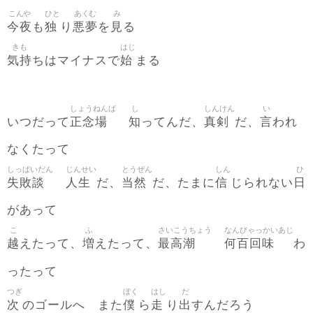
こんや
ひと
あくむ
み
今夜
独
悪夢
見
も
り
を
る
きも
はじ
気持
始
ちはマイナスで
まる
しょうねんば
し
しんけん
い
正念場
知
真剣
言
いつだって
ってんだ、
だ、
われ
なくたって
しっぱいだん
じんせい
とうぜん
しん
ひ
失敗談
人生
当然
信
日
だ、
だ、たまに
じられない
があって
こ
ふ
さいこうちょう
なんびゃっかいあじ
越
増
最高潮
何百回味
えたって、
えたって、
わ
ったって
つぎ
ぼく
はし
だ
次
僕
走
出
のゴールへ また
ら
り
すんだろう