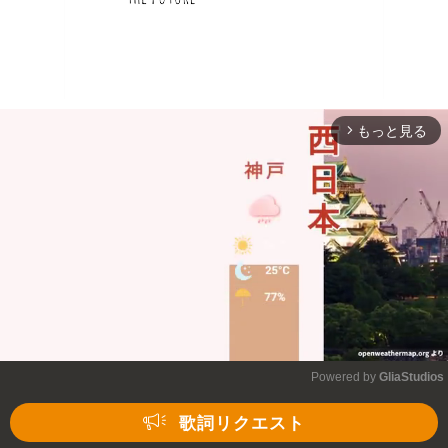
もっと見る
arrow_forward_ios
Powered by 
GliaStudios
Mute
歌詞リクエスト