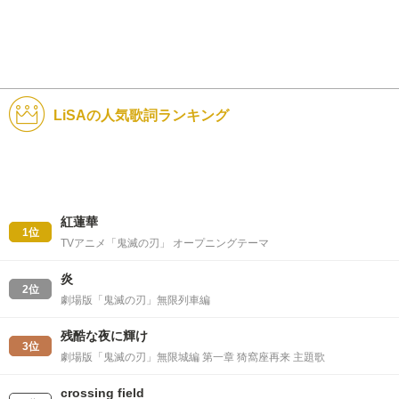
LiSAの人気歌詞ランキング
紅蓮華
1位
TVアニメ「鬼滅の刃」 オープニングテーマ
炎
2位
劇場版「鬼滅の刃」無限列車編
残酷な夜に輝け
3位
劇場版「鬼滅の刃」無限城編 第一章 猗窩座再来 主題歌
crossing field