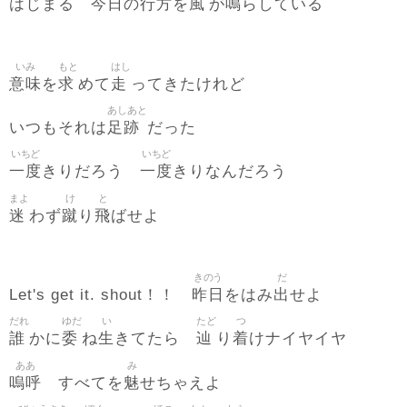
今日
行方
風
鳴
はじまる
の
を
が
らしている
いみ
もと
はし
意味
求
走
を
めて
ってきたけれど
あしあと
足跡
いつもそれは
だった
いちど
いちど
一度
一度
きりだろう
きりなんだろう
まよ
け
と
迷
蹴
飛
わず
り
ばせよ
きのう
だ
昨日
出
Let's get it. shout！！
をはみ
せよ
だれ
ゆだ
い
たど
つ
誰
委
生
辿
着
かに
ね
きてたら
り
けナイヤイヤ
ああ
み
嗚呼
魅
すべてを
せちゃえよ