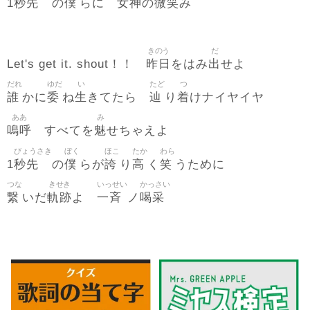
秒先
僕
女神
微笑
1
の
らに
の
み
きのう
だ
昨日
出
Let's get it. shout！！
をはみ
せよ
だれ
ゆだ
い
たど
つ
誰
委
生
辿
着
かに
ね
きてたら
り
けナイヤイヤ
ああ
み
嗚呼
魅
すべてを
せちゃえよ
びょうさき
ぼく
ほこ
たか
わら
秒先
僕
誇
高
笑
1
の
らが
り
く
うために
つな
きせき
いっせい
かっさい
繋
軌跡
一斉
喝采
いだ
よ
ノ