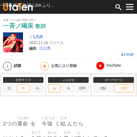
一斉ノ喝采 歌詞 LiSA ふりがな付
よみ：いっせいのかっさい
一斉ノ喝采
歌詞
LiSA
2022.11.16 リリース
編曲
江口亮
#J-POP
YouTube
★
試聴
お気に入り登録
文字サイズ
ふりがな
ダークモード
大
中
小
あ
A
OFF
ON
OFF
うんめい
いまつよ
むす
運命
今強
結
2つの
を
く
んだら
きょう
ゆくえ
かぜ
な