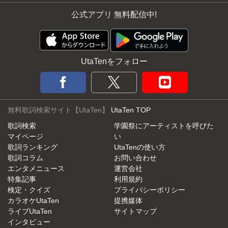
公式アプリ 無料配信中!
UtaTenをフォロー
無料歌詞検索サイト【UtaTen】
UtaTen TOP
歌詞検索
学園祭にアーティストを呼びた
マイページ
い
歌詞ランキング
UtaTenの使い方
歌詞コラム
お問い合わせ
エンタメニュース
運営会社
特集記事
利用規約
検定・クイズ
プライバシーポリシー
カラオケUtaTen
提携媒体
ライブUtaTen
サイトマップ
インタビュー