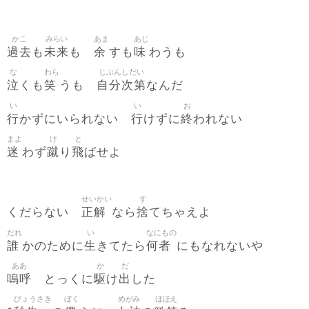
かこ
みらい
あま
あじ
過去
未来
余
味
も
も
すも
わうも
な
わら
じぶんしだい
泣
笑
自分次第
くも
うも
なんだ
い
い
お
行
行
終
かずにいられない
けずに
われない
まよ
け
と
迷
蹴
飛
わず
り
ばせよ
せいかい
す
正解
捨
くだらない
なら
てちゃえよ
だれ
い
なにもの
誰
生
何者
かのために
きてたら
にもなれないや
ああ
か
だ
嗚呼
駆
出
とっくに
け
した
びょうさき
ぼく
めがみ
ほほえ