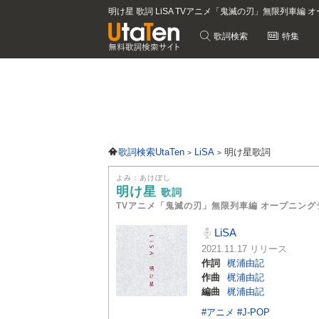
明け星 歌詞 LiSA TVアニメ「鬼滅の刃」無限列車編
歌詞検索
特集
歌詞検索UtaTen
LiSA
明け星歌詞
よみ：あけぼし
明け星
歌詞
TVアニメ「鬼滅の刃」無限列車編 オープニング
LiSA
2021.11.17 リリース
作詞
梶浦由記
作曲
梶浦由記
編曲
梶浦由記
#アニメ
#J-POP