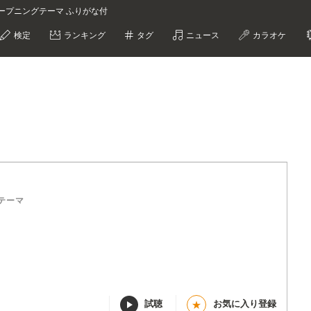
 オープニングテーマ ふりがな付
検定
ランキング
タグ
ニュース
カラオケ
テーマ
試聴
お気に入り登録
★