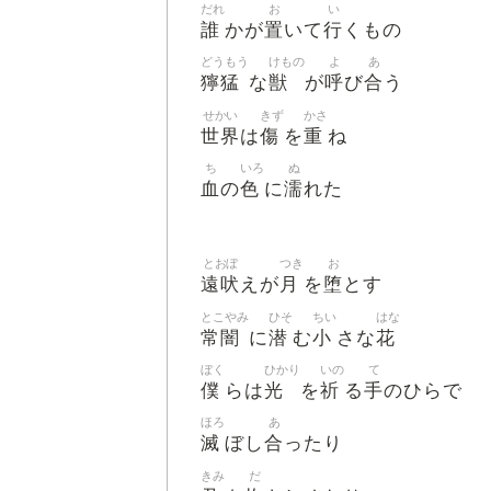
だれ
お
い
誰
置
行
かが
いて
くもの
どうもう
けもの
よ
あ
獰猛
獣
呼
合
な
が
び
う
せかい
きず
かさ
世界
傷
重
は
を
ね
ち
いろ
ぬ
血
色
濡
の
に
れた
とおぼ
つき
お
遠吠
月
堕
えが
を
とす
とこやみ
ひそ
ちい
はな
常闇
潜
小
花
に
む
さな
ぼく
ひかり
いの
て
僕
光
祈
手
らは
を
る
のひらで
ほろ
あ
滅
合
ぼし
ったり
きみ
だ