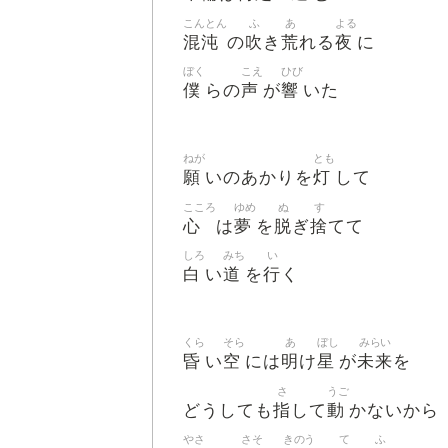
滅の刃」無限列車編 オープニングテーマ）
こんとん
ふ
あ
よる
混沌
吹
荒
夜
の
き
れる
に
ぼく
こえ
ひび
僕
声
響
らの
が
いた
ねが
とも
願
灯
いのあかりを
して
こころ
ゆめ
ぬ
す
心
夢
脱
捨
は
を
ぎ
てて
しろ
みち
い
白
道
行
い
を
く
くら
そら
あ
ぼし
みらい
昏
空
明
星
未来
い
には
け
が
を
さ
うご
指
動
どうしても
して
かないから
やさ
さそ
きのう
て
ふ