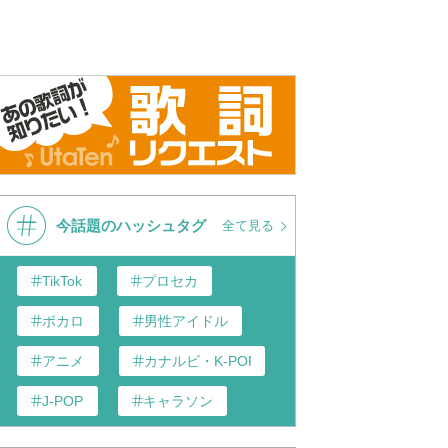
今話題のハッシュタグ
全て見る
TikTok
プロセカ
ボカロ
男性アイドル
アニメ
カナルビ・K-POP和訳
J-POP
キャラソン
あんスタ
歌い手