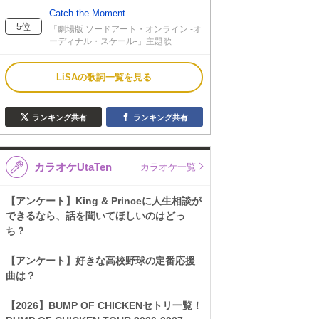
Catch the Moment
5位
「劇場版 ソードアート・オンライン -オ
ーディナル・スケール-」主題歌
LiSAの歌詞一覧を見る
ランキング共有
ランキング共有
カラオケUtaTen
カラオケ一覧
【アンケート】King & Princeに人生相談が
できるなら、話を聞いてほしいのはどっ
ち？
【アンケート】好きな高校野球の定番応援
曲は？
【2026】BUMP OF CHICKENセトリ一覧！