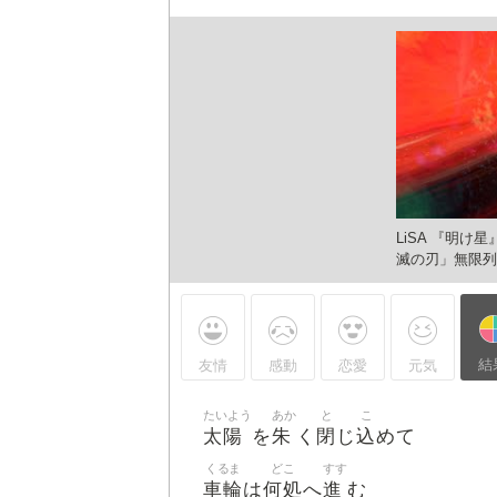
LiSA 『明け星』 -MUSiC CLiP-（テレビアニメ「鬼
LiSA 『明け星
滅の刃」無限列車編 オープニングテーマ）
滅の刃」無限列
結
友情
感動
恋愛
元気
たいよう
あか
と
こ
太陽
朱
閉
込
を
く
じ
めて
くるま
どこ
すす
LiSA 『明け星』 -MUSiC CLiP-（テレビアニメ「鬼
車輪
何処
進
は
へ
む