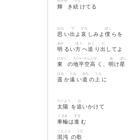
かがや
つづ
輝
続
き
けてる
おも
で
かな
ぼく
思
出
哀
僕
い
よ
しみよ
らを
あか
ほう
おく
だ
明
方
送
出
るい
へ
り
してよ
ひがし
ちへいそらたか
あ
ぼし
東
地平空高
明
星
の
く、
け
はる
とお
みち
うえ
遥
遠
道
上
か
い
の
に
たいよう
お
太陽
追
を
いかけて
くるま
すす
車輪
進
は
む
こんとん
うた
混沌
歌
の