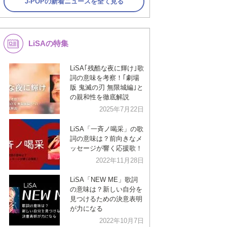
J-POPの新着ニュースを全て見る
LiSAの特集
LiSA｢残酷な夜に輝け｣歌
詞の意味を考察！｢劇場
版 鬼滅の刃 無限城編｣と
の親和性を徹底解説
2025年7月22日
LiSA「一斉ノ喝采」の歌
詞の意味は？前向きなメ
ッセージが響く応援歌！
2022年11月28日
LiSA「NEW ME」歌詞
の意味は？新しい自分を
見つけるための決意表明
が力になる
2022年10月7日