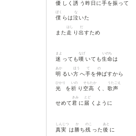
優
誘
昨日
手
振
しく
う
に
を
って
ぼく
な
僕
泣
らは
いた
はし
だ
走
出
また
り
すため
まよ
なげ
いのち
迷
嘆
生命
っても
いても
は
あか
ほう
て
の
明
方
手
伸
るい
へ
を
ばすから
ひかり
いの
そらたか
うたごえ
光
祈
空高
歌声
を
り
く、
きみ
とど
君
届
せめて
に
くように
しんじつ
か
のこ
あと
真実
勝
残
後
は
ち
った
に