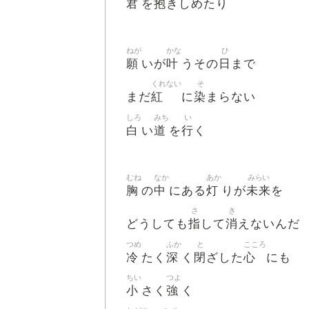
君
抱
を
きしめたり
ねが
かな
ひ
願
叶
日
いが
うその
まで
くれない
そ
紅
染
まだ
に
まらない
しろ
みち
い
白
道
行
い
を
く
むね
なか
あか
みらい
胸
中
灯
未来
の
にある
りが
を
さ
き
指
消
どうしても
して
えないんだ
つめ
ふか
と
こころ
冷
深
閉
心
たく
く
ざした
にも
ちい
つよ
小
強
さく
く