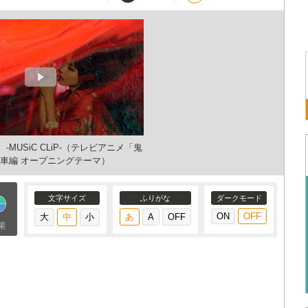
』 -MUSiC CLiP-（テレビアニメ「鬼
車編 オープニングテーマ）
文字サイズ
ふりがな
ダークモード
果