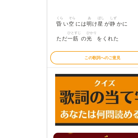
くら
そら
あ
ぼし
しず
昏
空
明
星
静
い
には
け
が
かに
ひとすじ
ひかり
一筋
光
ただ
の
をくれた
この歌詞へのご意見