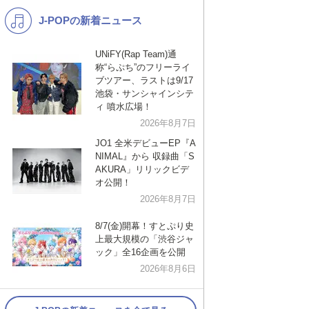
J-POPの新着ニュース
K-POP
演歌・歌謡
バンド
洋楽
UNiFY(Rap Team)通
称“らぷち”のフリーライ
VTuber
ディズニー
ブツアー、ラストは9/17
池袋・サンシャインシテ
ィ 噴水広場！
2026年8月7日
JO1 全米デビューEP『A
NIMAL』から 収録曲「S
AKURA」リリックビデ
オ公開！
2026年8月7日
8/7(金)開幕！すとぷり史
上最大規模の「渋谷ジャ
ック」全16企画を公開
2026年8月6日