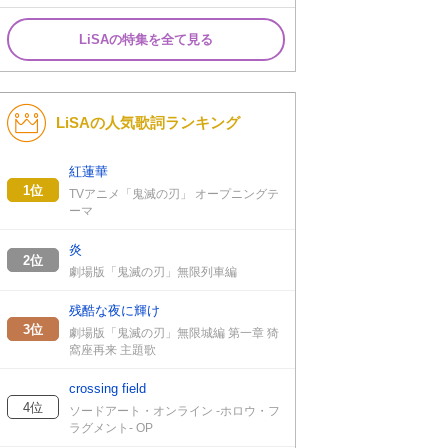
LiSAの特集を全て見る
LiSAの人気歌詞ランキング
紅蓮華
1位
TVアニメ「鬼滅の刃」 オープニングテ
ーマ
炎
2位
劇場版「鬼滅の刃」無限列車編
残酷な夜に輝け
3位
劇場版「鬼滅の刃」無限城編 第一章 猗
窩座再来 主題歌
crossing field
4位
ソードアート・オンライン -ホロウ・フ
ラグメント- OP