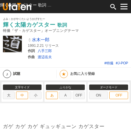
輝く太陽カゲスター 歌詞 水木一郎 特撮「ザ・カゲスター」オープニングテーマ ふりがな付
よみ：かがやくたいようかげすたー
輝く太陽カゲスター
歌詞
特撮「ザ・カゲスター」オープニングテーマ
水木一郎
1991.2.21 リリース
作詞
八手三郎
作曲
渡辺岳夫
#特撮
#J-POP
★
試聴
お気に入り登録
文字サイズ
ふりがな
ダークモード
大
中
小
あ
A
OFF
ON
OFF
ガゲ カゲ カゲ ギュッギューン カゲスター