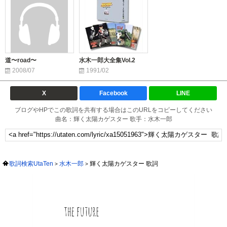
道〜road〜
水木一郎大全集Vol.2
2008/07
1991/02
X
Facebook
LINE
ブログやHPでこの歌詞を共有する場合はこのURLをコピーしてください
曲名：輝く太陽カゲスター 歌手：水木一郎
歌詞検索UtaTen
水木一郎
輝く太陽カゲスター 歌詞