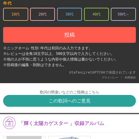
年代
10代
20代
30代
40代
50代～
投稿
※ニックネーム･性別･年代は初回のみ入力できます。
※レビューは全角10文字以上、500文字以内で入力してください。
※他の人が不快に思うような内容や個人情報は書かないでください。
※投稿後の編集・削除はできません。
UtaTenはreCAPTCHAで保護されています
-
プライバシー
利用契約
歌詞の間違いなどのご指摘はこちら
この歌詞へのご意見
「輝く太陽カゲスター 」収録アルバム