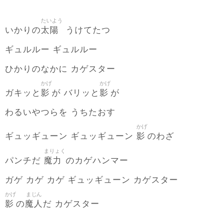
たいよう
太陽
いかりの
うけてたつ
ギュルルー ギュルルー
ひかりのなかに カゲスター
かげ
かげ
影
影
ガキッと
が バリッと
が
わるいやつらを うちたおす
かげ
影
ギュッギューン ギュッギューン
のわざ
まりょく
魔力
パンチだ
のカゲハンマー
ガゲ カゲ カゲ ギュッギューン カゲスター
かげ
まじん
影
魔人
の
だ カゲスター