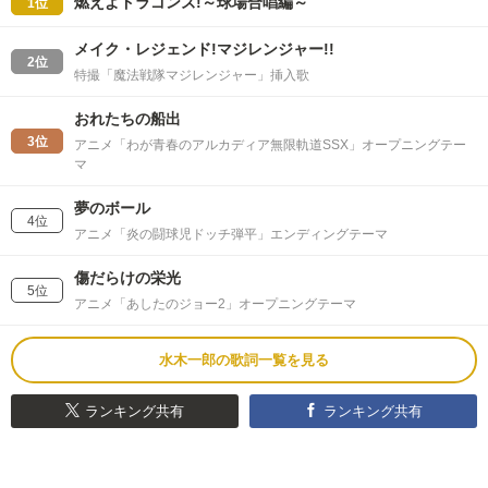
燃えよドラゴンズ!～球場合唱編～
1位
メイク・レジェンド!マジレンジャー!!
2位
特撮「魔法戦隊マジレンジャー」挿入歌
おれたちの船出
3位
アニメ「わが青春のアルカディア無限軌道SSX」オープニングテー
マ
夢のボール
4位
アニメ「炎の闘球児ドッチ弾平」エンディングテーマ
傷だらけの栄光
5位
アニメ「あしたのジョー2」オープニングテーマ
水木一郎の歌詞一覧を見る
ランキング共有
ランキング共有