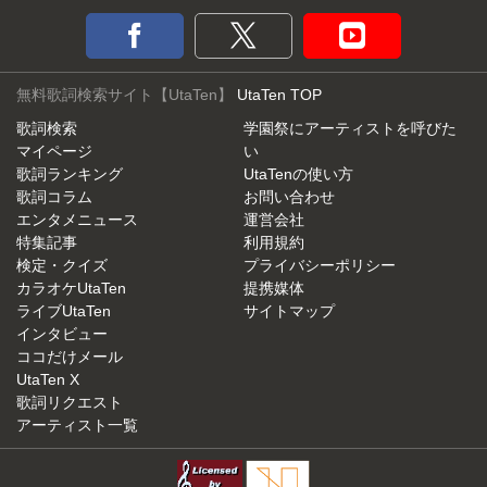
無料歌詞検索サイト【UtaTen】
UtaTen TOP
歌詞検索
学園祭にアーティストを呼びた
マイページ
い
歌詞ランキング
UtaTenの使い方
歌詞コラム
お問い合わせ
エンタメニュース
運営会社
特集記事
利用規約
検定・クイズ
プライバシーポリシー
カラオケUtaTen
提携媒体
ライブUtaTen
サイトマップ
インタビュー
ココだけメール
UtaTen X
歌詞リクエスト
アーティスト一覧