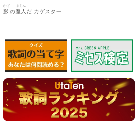
かげ
まじん
影
魔人
の
だ カゲスター