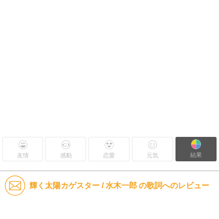
結果
友情
感動
恋愛
元気
輝く太陽カゲスター / 水木一郎 の歌詞へのレビュー