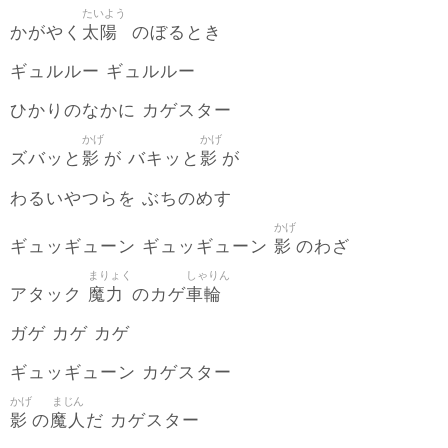
たいよう
太陽
かがやく
のぼるとき
ギュルルー ギュルルー
ひかりのなかに カゲスター
かげ
かげ
影
影
ズバッと
が バキッと
が
わるいやつらを ぶちのめす
かげ
影
ギュッギューン ギュッギューン
のわざ
まりょく
しゃりん
魔力
車輪
アタック
のカゲ
ガゲ カゲ カゲ
ギュッギューン カゲスター
かげ
まじん
影
魔人
の
だ カゲスター