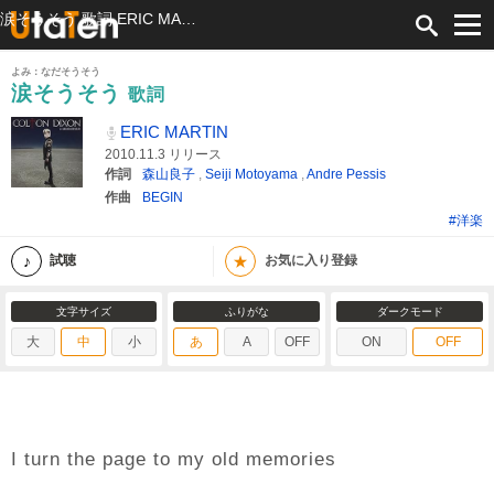
涙そうそう 歌詞 ERIC MARTIN ふりがな付
よみ：なだそうそう
涙そうそう
歌詞
ERIC MARTIN
2010.11.3 リリース
作詞
森山良子
,
Seiji Motoyama
,
Andre Pessis
作曲
BEGIN
#洋楽
★
試聴
お気に入り登録
文字サイズ
ふりがな
ダークモード
大
中
小
あ
A
OFF
ON
OFF
I turn the page to my old memories