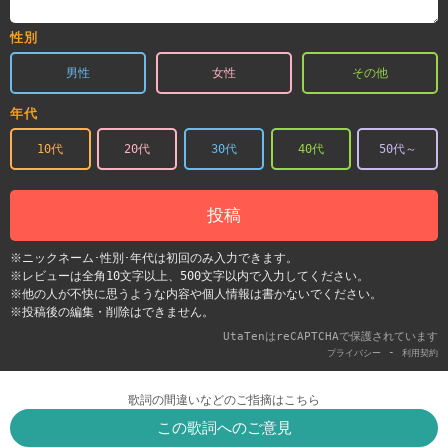
性別
男性
女性
その他
年代
10代
20代
30代
40代
50代～
投稿
※ニックネーム･性別･年代は初回のみ入力できます。
※レビューは全角10文字以上、500文字以内で入力してください。
※他の人が不快に思うような内容や個人情報は書かないでください。
※投稿後の編集・削除はできません。
UtaTenはreCAPTCHAで保護されています
-
プライバシー
利用契約
歌詞の間違いなどのご指摘はこちら
この歌詞へのご意見