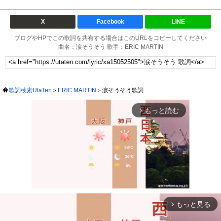
X
Facebook
LINE
ブログやHPでこの歌詞を共有する場合はこのURLをコピーしてください
曲名：涙そうそう 歌手：ERIC MARTIN
歌詞検索UtaTen
ERIC MARTIN
涙そうそう歌詞
もっと読む
arrow_forward_ios
もっと見る
arrow_forward_ios
Mute