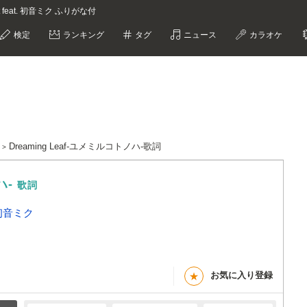
ct feat. 初音ミク ふりがな付
検定
ランキング
タグ
ニュース
カラオケ
Dreaming Leaf-ユメミルコトノハ-歌詞
ハ-
歌詞
. 初音ミク
お気に入り登録
★