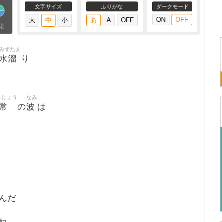
文字サイズ
ふりがな
ダークモード
果
みずたま
水溜
り
ちじょう
なみ
常
波
の
は
んだ
ね