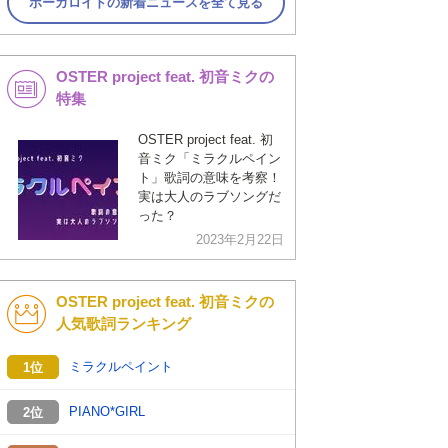
ボーカロイドの新着ニュースを全て見る
OSTER project feat. 初音ミクの
特集
OSTER project feat. 初
音ミク「ミラクルペイン
ト」歌詞の意味を考察！
実は大人のラブソングだ
った？
2023年2月22日
OSTER project feat. 初音ミクの
人気歌詞ランキング
ミラクルペイント
1位
PIANO*GIRL
2位