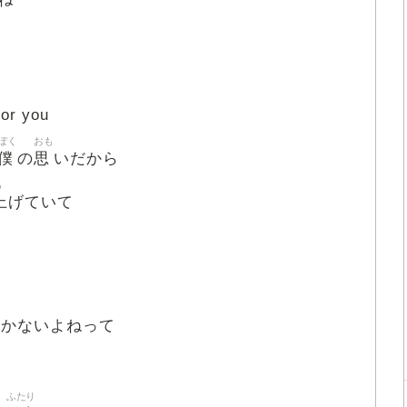
or you
ぼく
おも
僕
思
の
いだから
あ
上
げていて
に
いかないよねって
ふたり