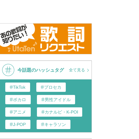
今話題のハッシュタグ
全て見る
TikTok
プロセカ
ボカロ
男性アイドル
アニメ
カナルビ・K-POP和訳
J-POP
キャラソン
あんスタ
歌い手