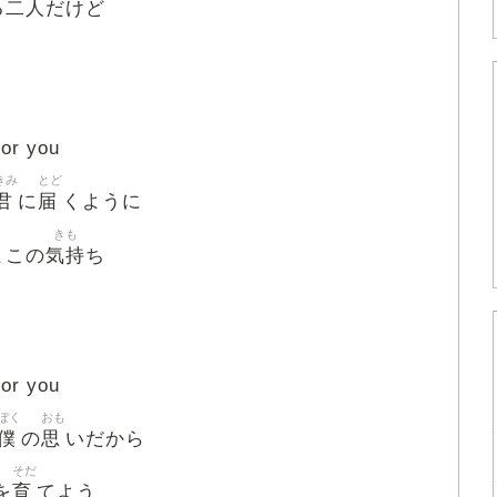
二人
る
だけど
or you
きみ
とど
君
届
に
くように
きも
気持
よこの
ち
or you
ぼく
おも
僕
思
の
いだから
そだ
育
を
てよう