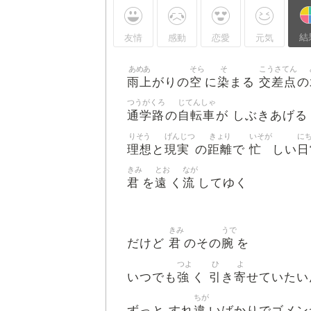
結
友情
感動
恋愛
元気
あめあ
そら
そ
こうさてん
雨上
空
染
交差点
がりの
に
まる
の
つうがくろ
じてんしゃ
通学路
自転車
の
が しぶきあげる
りそう
げんじつ
きょり
いそが
に
理想
現実
距離
忙
日
と
の
で
しい
きみ
とお
なが
君
遠
流
を
く
してゆく
きみ
うで
君
腕
だけど
のその
を
つよ
ひ
よ
強
引
寄
いつでも
く
き
せていたい
ちが
違
ずっと すれ
いばかりでゴメン