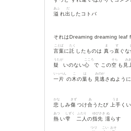
あふ
だ
溢
出
れ
したコトバ
それはDreaming dreaming leaf f
ことば
たく
ま
す
言葉
託
真
直
に
したものは
っ
ぐな
うたが
こころ
そら
み
疑
心
空
見
いのない
で この
も
いっぺん
こ
は
みのが
一片
木
葉
見逃
の
の
も
さぬよう
かな
きず
あ
うま
悲
傷
合
上手
しみ
つけ
うたび
く
あつ
しずく
ふたり
ゆびさき
ぬ
熱
雫
二人
指先
濡
い
の
らす
つづ
こい
おそ