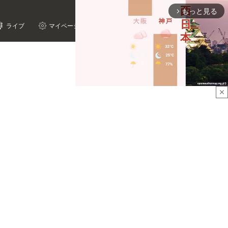
もっと見る
arrow_forward_ios
ライブ
マイページ
close
Mute