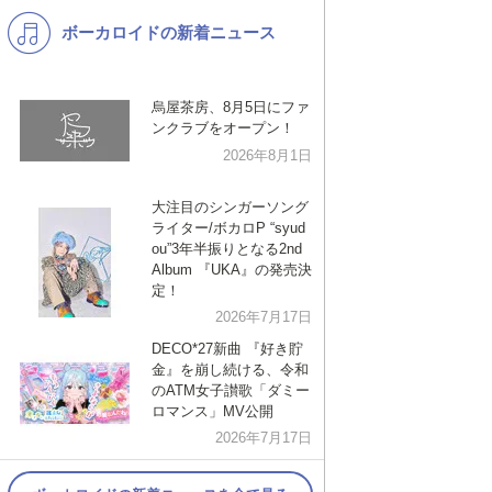
ボーカロイドの新着ニュース
K-POP
演歌・歌謡
バンド
洋楽
烏屋茶房、8月5日にファ
VTuber
ディズニー
ンクラブをオープン！
2026年8月1日
大注目のシンガーソング
ライター/ボカロP “syud
ou”3年半振りとなる2nd
Album 『UKA』の発売決
定！
2026年7月17日
DECO*27新曲 『好き貯
金』を崩し続ける、令和
のATM女子讃歌「ダミー
ロマンス」MV公開
2026年7月17日