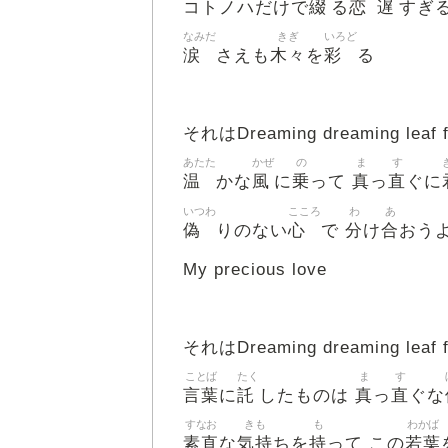
綴
恋
遅
コトノハだけで
る
すぎ
なみだ
きぎ
いろど
涙
木々
彩
さえも
を
る
それはDreaming dreaming leaf f
あたた
かぜ
の
ま
す
温
風
乗
真
直
かな
に
って
っ
ぐに
いつわ
こころ
わ
あ
偽
心
分
合
りのない
で
け
おう
My precious love
それはDreaming dreaming leaf f
ことば
たく
ま
す
言葉
託
真
直
に
したものは
っ
ぐな
すなお
きも
も
わかば
素直
気持
持
若葉
な
ちを
って この