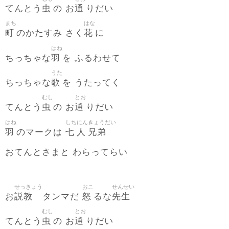
虫
通
てんとう
の お
りだい
まち
はな
町
花
のかたすみ さく
に
はね
羽
ちっちゃな
を ふるわせて
うた
歌
ちっちゃな
を うたってく
むし
とお
虫
通
てんとう
の お
りだい
はね
しち
にん
きょうだい
羽
七
人
兄弟
のマークは
おてんとさまと わらってらい
せっきょう
おこ
せんせい
説教
怒
先生
お
タンマだ
るな
むし
とお
虫
通
てんとう
の お
りだい