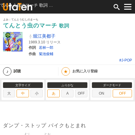
てんとう虫のマーチ 歌詞 堀江美都子 ふりがな付
よみ：てんとうむしのまーち
てんとう虫のマーチ
歌詞
堀江美都子
1989.3.10 リリース
作詞
若林一郎
作曲
菊池俊輔
#J-POP
★
試聴
お気に入り登録
文字サイズ
ふりがな
ダークモード
大
中
小
あ
A
OFF
ON
OFF
ダンプ・ストップ バイクもとまれ
むし
とお