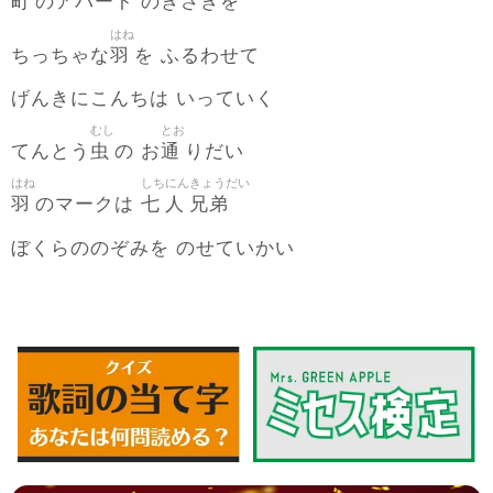
町
のアパート のきさきを
はね
羽
ちっちゃな
を ふるわせて
げんきにこんちは いっていく
むし
とお
虫
通
てんとう
の お
りだい
はね
しち
にん
きょうだい
羽
七
人
兄弟
のマークは
ぼくらののぞみを のせていかい