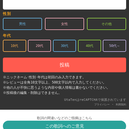
性別
男性
女性
その他
年代
10代
20代
30代
40代
50代～
投稿
※ニックネーム･性別･年代は初回のみ入力できます。
※レビューは全角10文字以上、500文字以内で入力してください。
※他の人が不快に思うような内容や個人情報は書かないでください。
※投稿後の編集・削除はできません。
UtaTenはreCAPTCHAで保護されています
-
プライバシー
利用契約
歌詞の間違いなどのご指摘はこちら
この歌詞へのご意見