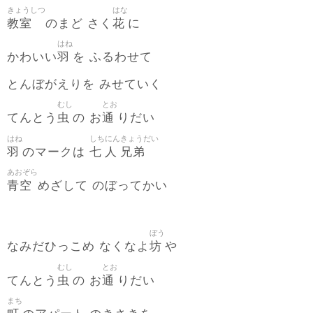
きょうしつ
はな
教室
花
のまど さく
に
はね
羽
かわいい
を ふるわせて
とんぼがえりを みせていく
むし
とお
虫
通
てんとう
の お
りだい
はね
しち
にん
きょうだい
羽
七
人
兄弟
のマークは
あおぞら
青空
めざして のぼってかい
ぼう
坊
なみだひっこめ なくなよ
や
むし
とお
虫
通
てんとう
の お
りだい
まち