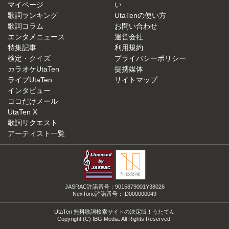
マイページ
い
歌詞ランキング
UtaTenの使い方
歌詞コラム
お問い合わせ
エンタメニュース
運営会社
特集記事
利用規約
検定・クイズ
プライバシーポリシー
カラオケUtaTen
提携媒体
ライブUtaTen
サイトマップ
インタビュー
ココだけメール
UtaTen X
歌詞リクエスト
アーティスト一覧
JASRAC許諾番号：9015879001Y38026
NexTone許諾番号：ID000000049
UtaTen 無料歌詞検索サイトの決定版！うたてん
Copyright (C) IBG Media. All Rights Reserved.