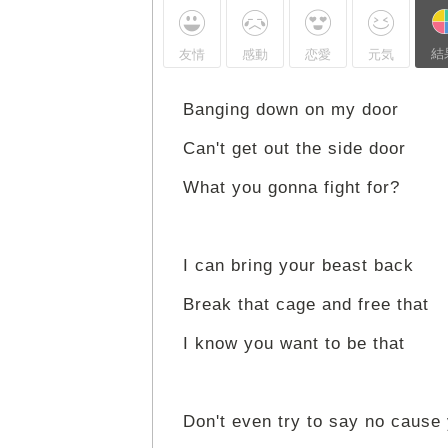
結
友情
感動
恋愛
元気
Banging down on my door
Can't get out the side door
What you gonna fight for?
I can bring your beast back
Break that cage and free that
I know you want to be that
Don't even try to say no cause