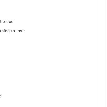
 be cool
hing to lose
t