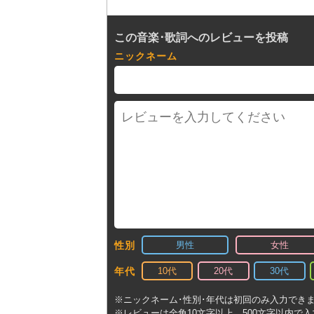
この音楽･歌詞へのレビューを投稿
ニックネーム
男性
女性
性別
10代
20代
30代
年代
※ニックネーム･性別･年代は初回のみ入力でき
※レビューは全角10文字以上、500文字以内で