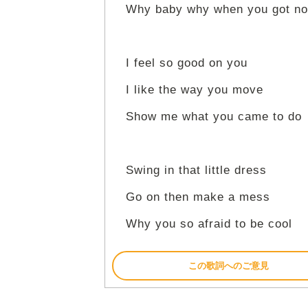
Why baby why when you got not
I feel so good on you
I like the way you move
Show me what you came to do
Swing in that little dress
Go on then make a mess
Why you so afraid to be cool
この歌詞へのご意見