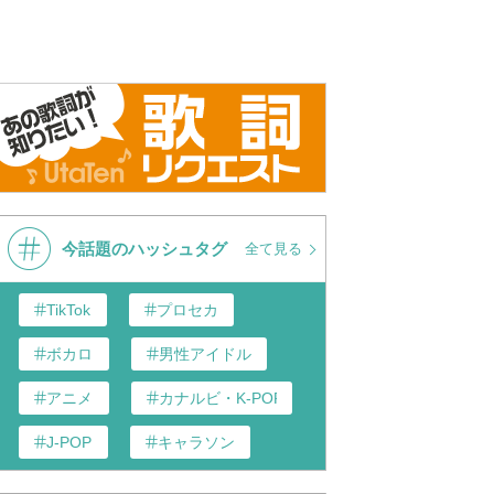
今話題のハッシュタグ
全て見る
TikTok
プロセカ
ボカロ
男性アイドル
アニメ
カナルビ・K-POP和訳
J-POP
キャラソン
あんスタ
歌い手