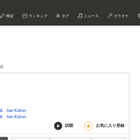
検定
ランキング
タグ
ニュース
カラオケ
歌詞
ik
,
Ilan Kidron
ik
,
Ilan Kidron
試聴
お気に入り登録
★