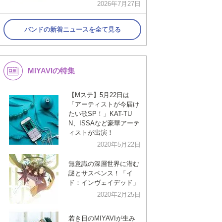
2026年7月27日
バンドの新着ニュースを全て見る
MIYAVIの特集
【Mステ】5月22日は
「アーティストが今届け
たい歌SP！」KAT-TU
N、ISSAなど豪華アーテ
ィストが出演！
2020年5月22日
無意識の深層世界に潜む
謎とサスペンス！「イ
ド：インヴェイデッド」
2020年2月25日
若き日のMIYAVIが生み