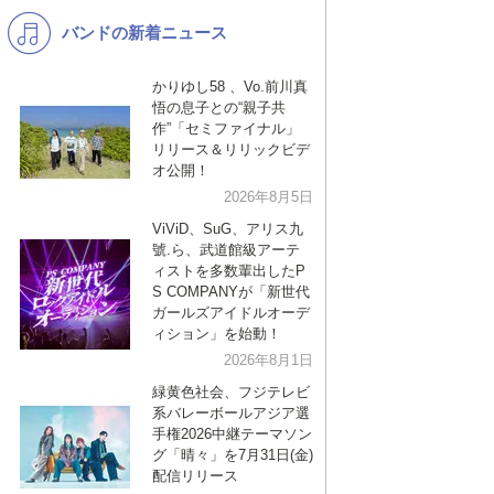
バンドの新着ニュース
K-POP
演歌・歌謡
バンド
洋楽
かりゆし58 、Vo.前川真
悟の息子との“親子共
VTuber
ディズニー
作”「セミファイナル」
リリース＆リリックビデ
オ公開！
2026年8月5日
ViViD、SuG、アリス九
號.ら、武道館級アーテ
ィストを多数輩出したP
S COMPANYが「新世代
ガールズアイドルオーデ
ィション」を始動！
2026年8月1日
緑黄色社会、フジテレビ
系バレーボールアジア選
手権2026中継テーマソン
グ「晴々」を7月31日(金)
配信リリース