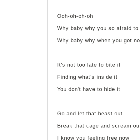
Ooh-oh-oh-oh
Why baby why you so afraid to
Why baby why when you got not
It's not too late to bite it
Finding what's inside it
You don't have to hide it
Go and let that beast out
Break that cage and scream ou
I know you feeling free now