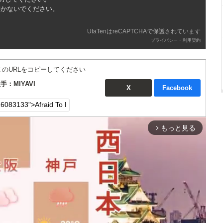
書かないでください。
UtaTenはreCAPTCHAで保護されています
-
プライバシー
利用契約
このURLをコピーしてください
歌手：MIYAVI
X
Facebook
もっと見る
arrow_forward_ios