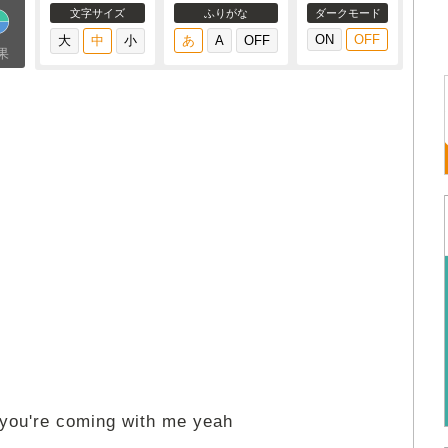
文字サイズ
ふりがな
ダークモード
果
 you're coming with me yeah