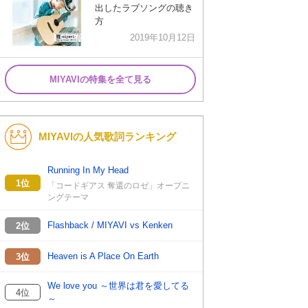
出したラブソングの聴き
方
2019年10月12日
MIYAVIの特集を全て見る
MIYAVIの人気歌詞ランキング
Running In My Head
1位
「コードギアス 奪還のロゼ」オープニ
ングテーマ
Flashback / MIYAVI vs Kenken
2位
Heaven is A Place On Earth
3位
We love you ～世界は君を愛してる
4位
～