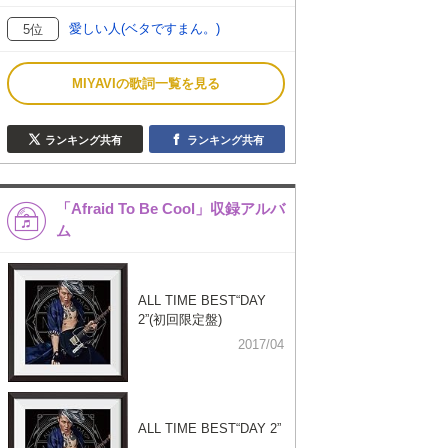
愛しい人(ベタですまん。)
5位
MIYAVIの歌詞一覧を見る
ランキング共有
ランキング共有
「Afraid To Be Cool」収録アルバ
ム
ALL TIME BEST“DAY
2”(初回限定盤)
2017/04
ALL TIME BEST“DAY 2”