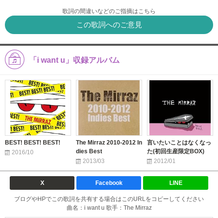
歌詞の間違いなどのご指摘はこちら
この歌詞へのご意見
「i want u」収録アルバム
BEST! BEST! BEST!
The Mirraz 2010-2012 In
言いたいことはなくなっ
dies Best
た(初回生産限定BOX)
2016/10
2013/03
2012/01
X
Facebook
LINE
ブログやHPでこの歌詞を共有する場合はこのURLをコピーしてください
曲名：i want u 歌手：The Mirraz