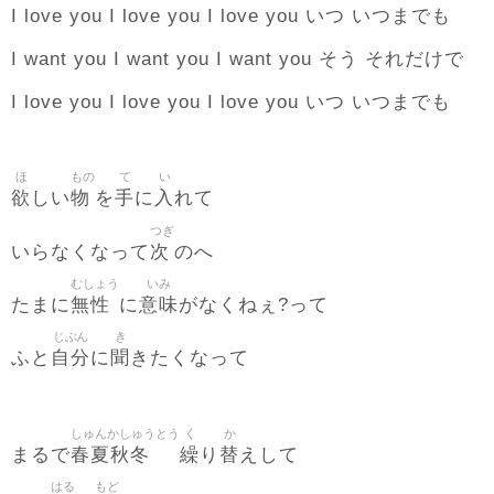
I love you I love you I love you いつ いつまでも
I want you I want you I want you そう それだけで
I love you I love you I love you いつ いつまでも
ほ
もの
て
い
欲
物
手
入
しい
を
に
れて
つぎ
次
いらなくなって
のへ
むしょう
いみ
無性
意味
たまに
に
がなくねぇ?って
じぶん
き
自分
聞
ふと
に
きたくなって
しゅんかしゅうとう
く
か
春夏秋冬
繰
替
まるで
り
えして
はる
もど