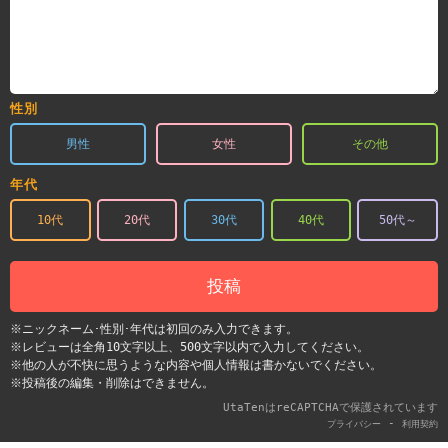
性別
男性
女性
その他
年代
10代
20代
30代
40代
50代～
投稿
※ニックネーム･性別･年代は初回のみ入力できます。
※レビューは全角10文字以上、500文字以内で入力してください。
※他の人が不快に思うような内容や個人情報は書かないでください。
※投稿後の編集・削除はできません。
UtaTenはreCAPTCHAで保護されています
-
プライバシー
利用契約