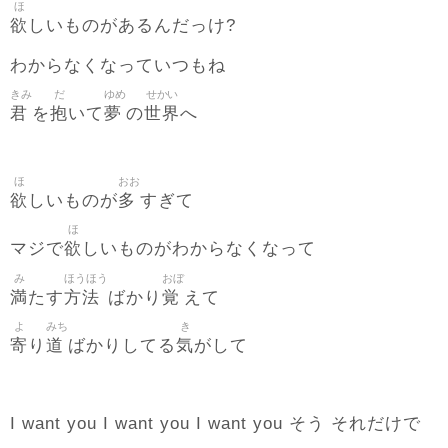
ほ
欲
しいものがあるんだっけ?
わからなくなっていつもね
きみ
だ
ゆめ
せかい
君
抱
夢
世界
を
いて
の
へ
ほ
おお
欲
多
しいものが
すぎて
ほ
欲
マジで
しいものがわからなくなって
み
ほうほう
おぼ
満
方法
覚
たす
ばかり
えて
よ
みち
き
寄
道
気
り
ばかりしてる
がして
I want you I want you I want you そう それだけで