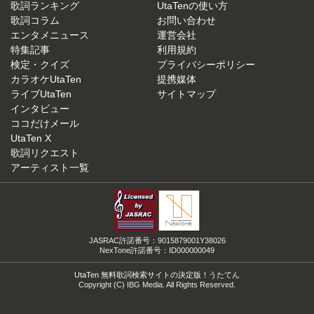
歌詞ランキング
UtaTenの使い方
歌詞コラム
お問い合わせ
エンタメニュース
運営会社
特集記事
利用規約
検定・クイズ
プライバシーポリシー
カラオケUtaTen
提携媒体
ライブUtaTen
サイトマップ
インタビュー
ココだけメール
UtaTen X
歌詞リクエスト
アーティスト一覧
JASRAC許諾番号：9015879001Y38026
NexTone許諾番号：ID000000049
UtaTen 無料歌詞検索サイトの決定版！うたてん
Copyright (C) IBG Media. All Rights Reserved.