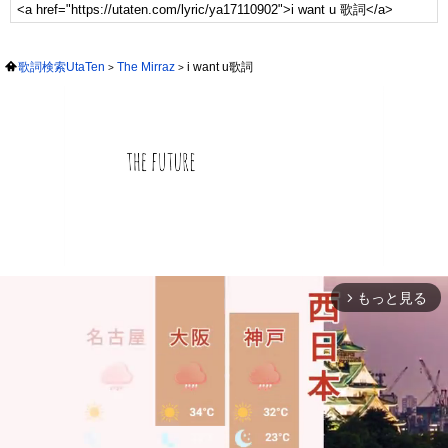
歌詞検索UtaTen
The Mirraz
i want u歌詞
もっと見る
arrow_forward_ios