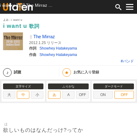
i want u 歌詞 The Mirraz ふりがな付
よみ：i want u
i want u
歌詞
The Mirraz
2012.1.25 リリース
作詞
Showhey Hatakeyama
作曲
Showhey Hatakeyama
#バンド
★
試聴
お気に入り登録
文字サイズ
ふりがな
ダークモード
大
中
小
あ
A
OFF
ON
OFF
ほ
欲
しいものはなんだっけ?ってか