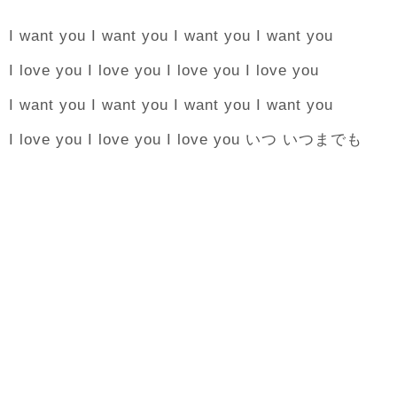
I want you I want you I want you I want you
I love you I love you I love you I love you
I want you I want you I want you I want you
I love you I love you I love you いつ いつまでも