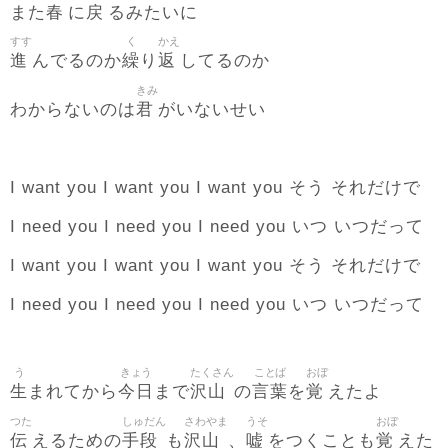
春
戻
また
に
るみたいに
すす
く
かえ
進
繰
返
んでるのか
り
してるのか
きみ
君
わからないのは
がいないせい
I want you I want you I want you そう それだけで
I need you I need you I need you いつ いつだって
I want you I want you I want you そう それだけで
I need you I need you I need you いつ いつだって
う
きょう
たくさん
ことば
おぼ
生
今日
沢山
言葉
覚
まれてから
まで
の
を
えたよ
つた
しゅだん
さわやま
うそ
おぼ
伝
手段
沢山
嘘
覚
えるための
も
、
をつくことも
えた