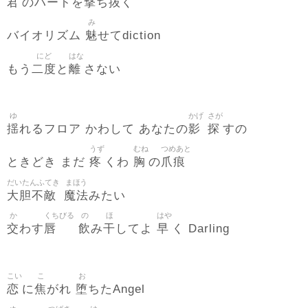
君
撃
抜
のハートを
ち
く
み
魅
バイオリズム
せてdiction
にど
はな
二度
離
もう
と
さない
ゆ
かげ
さが
揺
影
探
れるフロア かわして あなたの
すの
うず
むね
つめあと
疼
胸
爪痕
ときどき まだ
くわ
の
だいたんふてき
まほう
大胆不敵
魔法
みたい
か
くちびる
の
ほ
はや
交
唇
飲
干
早
わす
み
してよ
く Darling
こい
こ
お
恋
焦
堕
に
がれ
ちたAngel