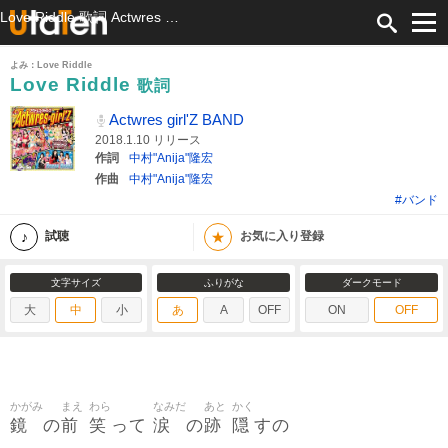
Love Riddle 歌詞 Actwres girl'Z BAND ふりがな付
よみ：Love Riddle
Love Riddle
歌詞
Actwres girl'Z BAND
2018.1.10 リリース
作詞
中村"Anija"隆宏
作曲
中村"Anija"隆宏
#バンド
★
試聴
お気に入り登録
文字サイズ
ふりがな
ダークモード
大
中
小
あ
A
OFF
ON
OFF
かがみ
まえ
わら
なみだ
あと
かく
鏡
前
笑
涙
跡
隠
の
って
の
すの