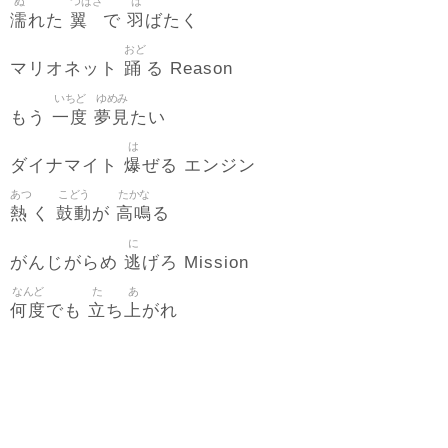
ぬ
つばさ
は
濡
翼
羽
れた
で
ばたく
おど
踊
マリオネット
る Reason
いちど
ゆめみ
一度
夢見
もう
たい
は
爆
ダイナマイト
ぜる エンジン
あつ
こどう
たかな
熱
鼓動
高鳴
く
が
る
に
逃
がんじがらめ
げろ Mission
なんど
た
あ
何度
立
上
でも
ち
がれ