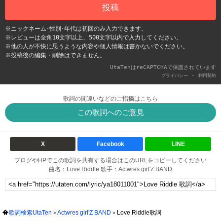
投稿
※ニックネーム･性別･年代は初回のみ入力できます。
※レビューは全角10文字以上、500文字以内で入力してください。
※他の人が不快に思うような内容や個人情報は書かないでください。
※投稿後の編集・削除はできません。
UtaTenはreCAPTCHAで保護されています
-
プライバシー
利用契約
歌詞の間違いなどのご指摘はこちら
この歌詞へのご意見
X
Facebook
LINE
ブログやHPでこの歌詞を共有する場合はこのURLをコピーしてください
曲名：Love Riddle 歌手：Actwres girl'Z BAND
歌詞検索UtaTen
Actwres girl'Z BAND
Love Riddle歌詞