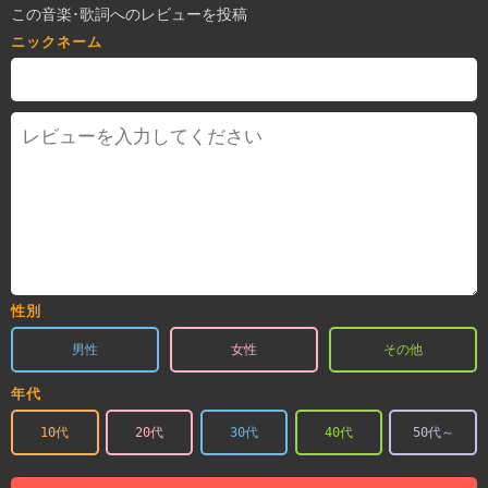
この音楽･歌詞へのレビューを投稿
ニックネーム
性別
男性
女性
その他
年代
10代
20代
30代
40代
50代～