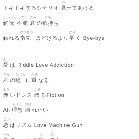
み
見
ドキドキするシナリオ
せてあげる
かいどく
ふのう
きみ
きも
解読
不能
君
気持
の
ち
ふ
ゆびさき
はや
触
指先
早
れる
ほどけるより
く Bye-bye
あい
愛
は Riddle Love Addiction
きみ
ひとみ
かさ
君
瞳
重
の
に
なる
あか
かざ
赤
飾
いドレス
るFiction
りそう
おぼ
理想
溺
Ah
れたい
こい
恋
はリズム Love Machine Gun
きみ
う
ぬ