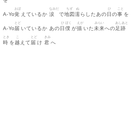
を
おぼ
なみだ
ちず
ぬ
ひ
こと
覚
涙
地図
濡
日
事
A-Yo
えているか
で
らしたあの
の
を
とど
ひ
ぼく
えが
みらい
あしあと
届
日
僕
描
未来
足跡
A-Yo
いているか あの
が
いた
への
とき
こ
とど
きみ
時
越
届
君
を
えて
け
へ