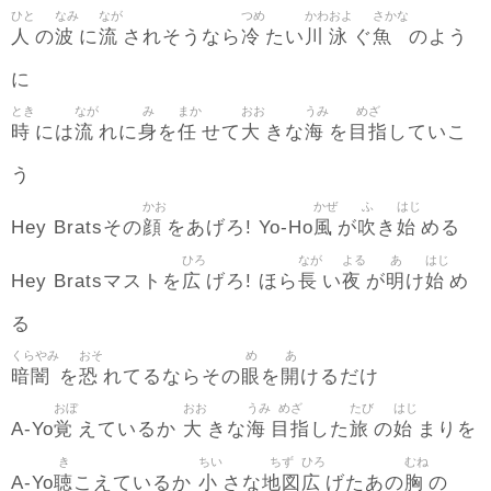
ひと
なみ
なが
つめ
かわ
およ
さかな
人
波
流
冷
川
泳
魚
の
に
されそうなら
たい
ぐ
のよう
に
とき
なが
み
まか
おお
うみ
めざ
時
流
身
任
大
海
目指
には
れに
を
せて
きな
を
していこ
う
かお
かぜ
ふ
はじ
顔
風
吹
始
Hey Bratsその
をあげろ! Yo-Ho
が
き
める
ひろ
なが
よる
あ
はじ
広
長
夜
明
始
Hey Bratsマストを
げろ! ほら
い
が
け
め
る
くらやみ
おそ
め
あ
暗闇
恐
眼
開
を
れてるならその
を
けるだけ
おぼ
おお
うみ
めざ
たび
はじ
覚
大
海
目指
旅
始
A-Yo
えているか
きな
した
の
まりを
き
ちい
ちず
ひろ
むね
聴
小
地図
広
胸
A-Yo
こえているか
さな
げたあの
の