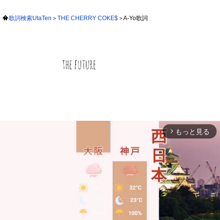
歌詞検索UtaTen
THE CHERRY COKE$
A-Yo歌詞
もっと見る
arrow_forward_ios