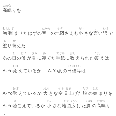
たかな
高鳴
りを
むね
はず
たから
ちず
ちい
い
わけ
胸
弾
宝
地図
小
言
訳
ませたはずの
の
さえも
さな
い
で
ぬ
か
塗
替
り
えた
ひ
ぼく
きみ
あ
てがみ
おし
こた
日
僕
君
宛
手紙
教
答
あの
の
が
に
てた
に
えられた
えは
おぼ
ひ
ぼくら
覚
日
僕等
A-Yo
えているか... A-Yoあの
は...
おぼ
おお
そら
みあ
たび
はじ
覚
大
空
見上
旅
始
A-Yo
えているか
きな
げた
の
まりを
き
ちい
ちず
ひろ
むね
たかな
聴
小
地図
広
胸
高鳴
A-Yo
こえているか
さな
げた
の
り