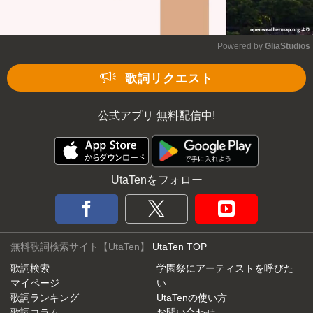
Powered by 
GliaStudios
Mute
歌詞リクエスト
公式アプリ 無料配信中!
UtaTenをフォロー
無料歌詞検索サイト【UtaTen】
UtaTen TOP
歌詞検索
学園祭にアーティストを呼びた
マイページ
い
歌詞ランキング
UtaTenの使い方
歌詞コラム
お問い合わせ