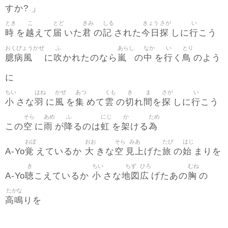
すか? 」
とき
こ
とど
きみ
しる
きょう
さが
い
時
越
届
君
記
今日
探
行
を
えて
いた
の
された
しに
こう
おくびょうかぜ
ふ
あらし
なか
い
とり
臆病風
吹
嵐
中
行
鳥
に
かれたのなら
の
を
く
のよう
に
ちい
はね
かぜ
あつ
くも
き
ま
さが
い
小
羽
風
集
雲
切
間
探
行
さな
に
を
めて
の
れ
を
しに
こう
そら
あめ
ふ
にじ
か
ため
空
雨
降
虹
架
為
この
に
が
るのは
を
ける
おぼ
おお
そら
みあ
たび
はじ
覚
大
空
見上
旅
始
A-Yo
えているか
きな
げた
の
まりを
き
ちい
ちず
ひろ
むね
聴
小
地図
広
胸
A-Yo
こえているか
さな
げたあの
の
たかな
高鳴
りを