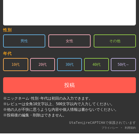
性別
男性
女性
その他
年代
10代
20代
30代
40代
50代～
投稿
※ニックネーム･性別･年代は初回のみ入力できます。
※レビューは全角10文字以上、500文字以内で入力してください。
※他の人が不快に思うような内容や個人情報は書かないでください。
※投稿後の編集・削除はできません。
UtaTenはreCAPTCHAで保護されています
-
プライバシー
利用契約