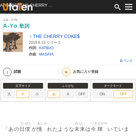
A-Yo 歌詞 THE CHERRY COKE$ ふりがな付
よみ：A-Yo
A-Yo
歌詞
THE CHERRY COKE$
2018.6.13 リリース
作詞
KAT$UO
作曲
MASAYA
#バンド
★
試聴
お気に入り登録
文字サイズ
ふりがな
ダークモード
大
中
小
あ
A
OFF
ON
OFF
ひ
ぼく
あこが
みらい
いま
かがや
日
僕
憧
未来
今
輝
「あの
が
れたような
は
いていま