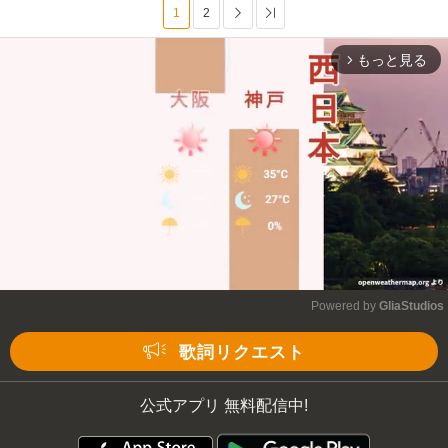
1
2
次へ
最後へ
もっと見る
arrow_forward_ios
Powered by 
GliaStudios
Mute
歌詞リクエスト
公式アプリ 無料配信中!