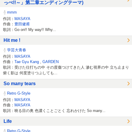
っぺ!!～」第二章エンディングテーマ)
mmm
作詞：
MASAYA
作曲：
豊田健甫
歌詞：Go on!! My way!! Why...
Hit me !
学芸大青春
作詞：
MASAYA
作曲：
Tae Gyu Kang
,
GARDEN
歌詞：受けた仕打ちの中 その度傷つけてきた人 滲む視界の中 立ち止まり
俯く影は 何度塗りつぶしても...
So many tears
Retro G-Style
作詞：
MASAYA
作曲：
MASAYA
歌詞：映る目の奥 色濃くことごとく 忘れかけた So many...
Life
Retro G-Style