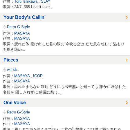
作曲：
Toru Ishikawa
,
SLAY
歌詞：24/7, 365 I can't take...
Your Body's Callin'
Retro G-Style
作詞：
MASAYA
作曲：
MASAYA
歌詞：疲れた体 投げ出した君の眼に 今映る空は ただ風を感じて 温もり
を抱き締め...
Pieces
w-inds.
作詞：
MASAYA
,
IGOR
作曲：
MASAYA
歌詞：溢れ止まらない鼓動 どうにも出来無いと知っても 誰かに呼ばれた
名前を 隠しきれずに 綺麗に紡う...
One Voice
Retro G-Style
作詞：
MASAYA
作曲：
MASAYA
歌詞：届くまで声を遠くまで想えば 君の記憶抱くだけ僕は満たされる