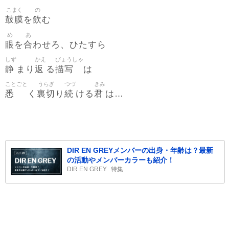
こまく
の
鼓膜
飲
を
む
め
あ
眼
合
を
わせろ、ひたすら
しず
かえ
びょうしゃ
静
返
描写
まり
る
は
ことごと
うらぎ
つづ
きみ
悉
裏切
続
君
く
り
ける
は…
DIR EN GREYメンバーの出身・年齢は？最新
の活動やメンバーカラーも紹介！
DIR EN GREY
特集