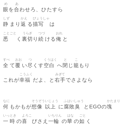
め
あ
眼
合
を
わせろ、ひたすら
しず
かえ
びょうしゃ
静
返
描写
まり
る
は
ことごと
うらぎ
つづ
おれ
悉
裏切
続
俺
く
り
ける
と
すべ
おお
つ
くうはく
と
こ
全
覆
尽
空白
閉
籠
て
い
くす
へ
じ
もり
こうふく
みぎて
幸福
右手
これが
だよ、と
でさよなら
なに
そうぞう
いじょう
ふはいしゅう
かたまり
何
想像
以上
腐敗臭
塊
もかもが
に
とEGOの
いっ
とき
よろこ
いちりん
はな
ごと
一
時
喜
一輪
華
如
の
びさえ
の
の
く