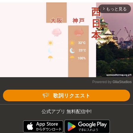
もっと見る
arrow_forward_ios
Powered by 
GliaStudios
Mute
歌詞リクエスト
公式アプリ 無料配信中!