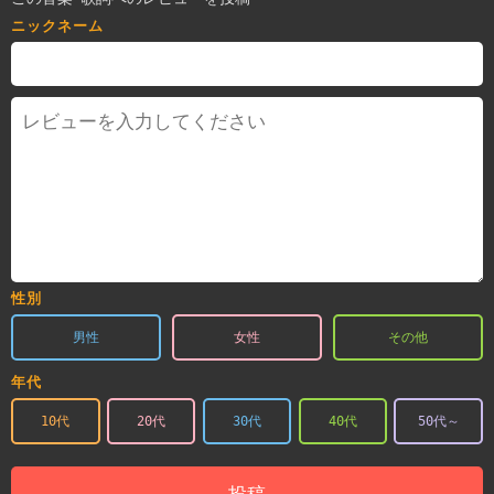
ニックネーム
性別
男性
女性
その他
年代
10代
20代
30代
40代
50代～
投稿