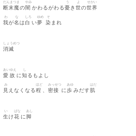
だんまつま
やみ
う
よ
せかい
断末魔
闇
憂
世
世界
の
かわるがわる
き
の
わ
な
しろ
ゆめ
そ
我
名
白
夢
染
が
は
い
まれ
しょうめつ
消滅
あい
ゆえ
し
愛
故
知
に
るもよし
み
ほど
みっせつ
あゆ
はだ
見
程
密接
歩
肌
えなくなる
、
に
みだす
い
ばな
あし
生
花
脚
け
に