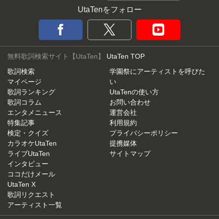
UtaTenをフォロー
無料歌詞検索サイト【UtaTen】
UtaTen TOP
歌詞検索
学園祭にアーティストを呼びた
マイページ
い
歌詞ランキング
UtaTenの使い方
歌詞コラム
お問い合わせ
エンタメニュース
運営会社
特集記事
利用規約
検定・クイズ
プライバシーポリシー
カラオケUtaTen
提携媒体
ライブUtaTen
サイトマップ
インタビュー
ココだけメール
UtaTen X
歌詞リクエスト
アーティスト一覧