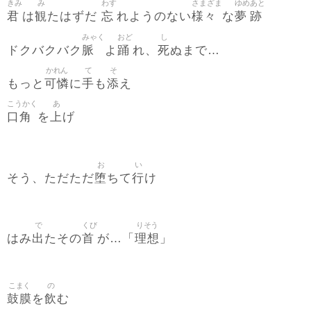
きみ
み
わす
さまざま
ゆめ
あと
君
観
忘
様々
夢
跡
は
たはずだ
れようのない
な
みゃく
おど
し
脈
踊
死
ドクバクバク
よ
れ、
ぬまで…
かれん
て
そ
可憐
手
添
もっと
に
も
え
こうかく
あ
口角
上
を
げ
お
い
堕
行
そう、ただただ
ちて
け
で
くび
りそう
出
首
理想
はみ
たその
が…「
」
こまく
の
鼓膜
飲
を
む