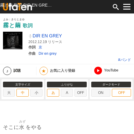
霧と繭 歌詞 DIR EN GREY ふりがな付
よみ：きりとまゆ
霧と繭
歌詞
DIR EN GREY
2012.12.19 リリース
作詞
京
作曲
Dir en grey
#バンド
YouTube
★
試聴
お気に入り登録
文字サイズ
ふりがな
ダークモード
大
中
小
あ
A
OFF
ON
OFF
みず
水
そこに
をやる