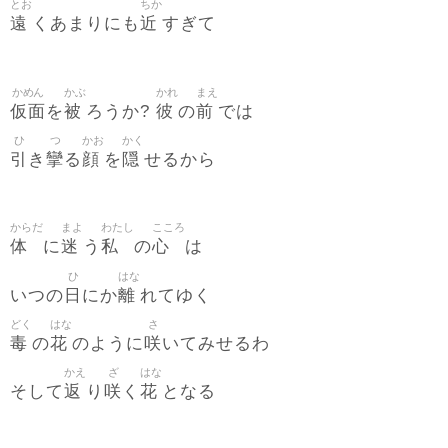
とお
ちか
遠
近
くあまりにも
すぎて
かめん
かぶ
かれ
まえ
仮面
被
彼
前
を
ろうか?
の
では
ひ
つ
かお
かく
引
攣
顔
隠
き
る
を
せるから
からだ
まよ
わたし
こころ
体
迷
私
心
に
う
の
は
ひ
はな
日
離
いつの
にか
れてゆく
どく
はな
さ
毒
花
咲
の
のように
いてみせるわ
かえ
ざ
はな
返
咲
花
そして
り
く
となる