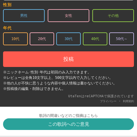
性別
男性
女性
その他
年代
10代
20代
30代
40代
50代～
投稿
※ニックネーム･性別･年代は初回のみ入力できます。
※レビューは全角10文字以上、500文字以内で入力してください。
※他の人が不快に思うような内容や個人情報は書かないでください。
※投稿後の編集・削除はできません。
UtaTenはreCAPTCHAで保護されています
-
プライバシー
利用契約
歌詞の間違いなどのご指摘はこちら
この歌詞へのご意見