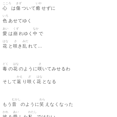
こころ
きず
いや
心
傷
癒
は
ついて
せずに
いろ
色
あせてゆく
あい
くず
なか
愛
崩
中
は
れゆく
で
はな
さ
みだ
花
咲
乱
と
き
れて…
どく
はな
さ
毒
花
咲
の
のように
いてみせるわ
かえ
ざ
はな
返
咲
花
そして
り
く
となる
むかし
わら
昔
笑
もう
のように
えなくなった
かれ
あい
わたし
彼
愛
私