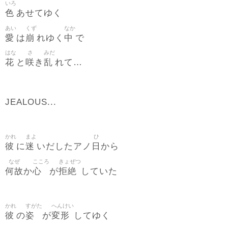
いろ
色
あせてゆく
あい
くず
なか
愛
崩
中
は
れゆく
で
はな
さ
みだ
花
咲
乱
と
き
れて…
JEALOUS...
かれ
まよ
ひ
彼
迷
日
に
いだしたアノ
から
なぜ
こころ
きょぜつ
何故
心
拒絶
か
が
していた
かれ
すがた
へんけい
彼
姿
変形
の
が
してゆく