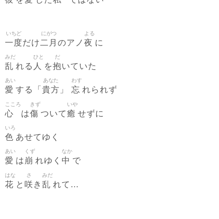
を
した
ではない
いちど
にがつ
よる
一度
二月
夜
だけ
のアノ
に
みだ
ひと
だ
乱
人
抱
れる
を
いていた
あい
あなた
わす
愛
貴方
忘
する「
」
れられず
こころ
きず
いや
心
傷
癒
は
ついて
せずに
いろ
色
あせてゆく
あい
くず
なか
愛
崩
中
は
れゆく
で
はな
さ
みだ
花
咲
乱
と
き
れて…