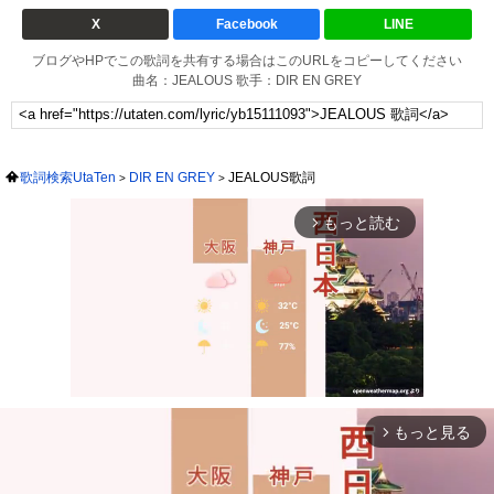
X
Facebook
LINE
ブログやHPでこの歌詞を共有する場合はこのURLをコピーしてください
曲名：JEALOUS 歌手：DIR EN GREY
歌詞検索UtaTen
DIR EN GREY
JEALOUS歌詞
もっと読む
arrow_forward_ios
もっと見る
arrow_forward_ios
Mute