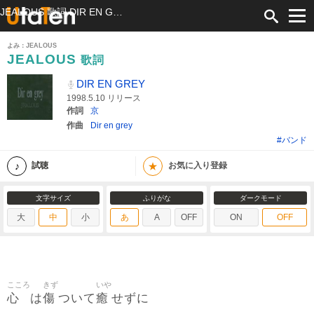
JEALOUS 歌詞 DIR EN GREY ふりがな付
よみ：JEALOUS
JEALOUS
歌詞
DIR EN GREY
1998.5.10 リリース
作詞
京
作曲
Dir en grey
#バンド
★
試聴
お気に入り登録
文字サイズ
ふりがな
ダークモード
大
中
小
あ
A
OFF
ON
OFF
こころ
きず
いや
心
傷
癒
は
ついて
せずに