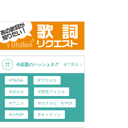
今話題のハッシュタグ
全て見る
TikTok
プロセカ
ボカロ
男性アイドル
アニメ
カナルビ・K-POP和訳
J-POP
キャラソン
あんスタ
歌い手