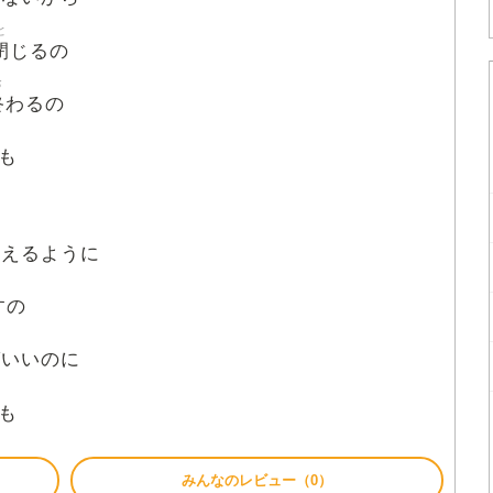
と
閉
じるの
お
終
わるの
も
消
えるように
すの
ばいいのに
も
みんなのレビュー（0）