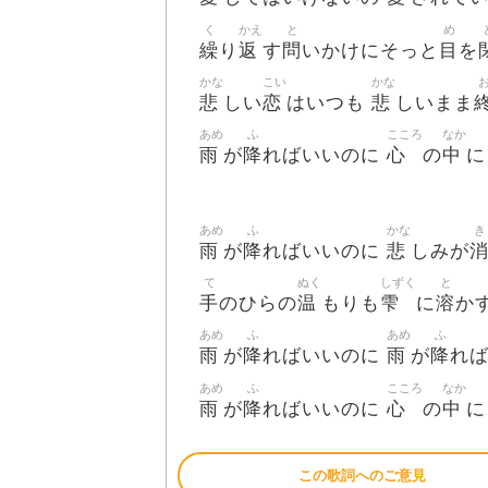
く
かえ
と
め
繰
返
問
目
り
す
いかけにそっと
を
かな
こい
かな
悲
恋
悲
しい
はいつも
しいまま
あめ
ふ
こころ
なか
雨
降
心
中
が
ればいいのに
の
に
あめ
ふ
かな
き
雨
降
悲
が
ればいいのに
しみが
て
ぬく
しずく
と
手
温
雫
溶
のひらの
もりも
に
か
あめ
ふ
あめ
ふ
雨
降
雨
降
が
ればいいのに
が
れ
あめ
ふ
こころ
なか
雨
降
心
中
が
ればいいのに
の
に
この歌詞へのご意見