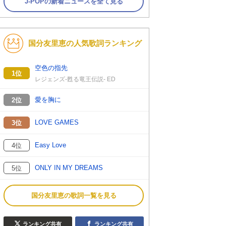
J-POPの新着ニュースを全て見る
国分友里恵の人気歌詞ランキング
空色の指先
1位
レジェンズ-甦る竜王伝説- ED
愛を胸に
2位
LOVE GAMES
3位
Easy Love
4位
ONLY IN MY DREAMS
5位
国分友里恵の歌詞一覧を見る
ランキング共有
ランキング共有