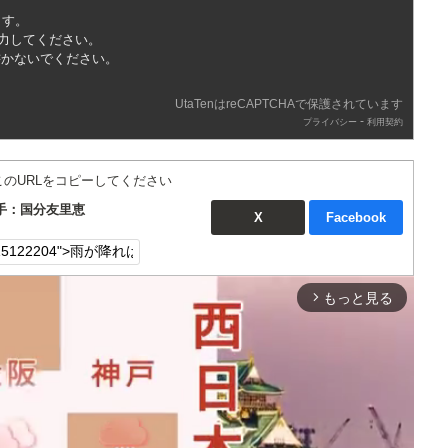
ます。
入力してください。
書かないでください。
UtaTenはreCAPTCHAで保護されています
-
プライバシー
利用契約
このURLをコピーしてください
手：国分友里恵
X
Facebook
もっと見る
arrow_forward_ios