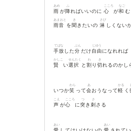
あめ
ふ
こころ
なご
雨
降
心
和
が
ればいいのに
が
む
あまおと
き
さび
雨音
聞
淋
を
きたいの
しくない
てばな
ぶん
じゆう
手放
分
自由
した
だけ
になれれば
かしこ
せんたく
わ
き
賢
選択
割
切
い
と
り
れるのかし
わら
あ
かる
笑
会
軽
いつか
って
おうなって
く
こえ
こころ
つ
さ
声
心
突
刺
が
に
き
さる
あい
あい
愛
愛
してはいけないの
されて