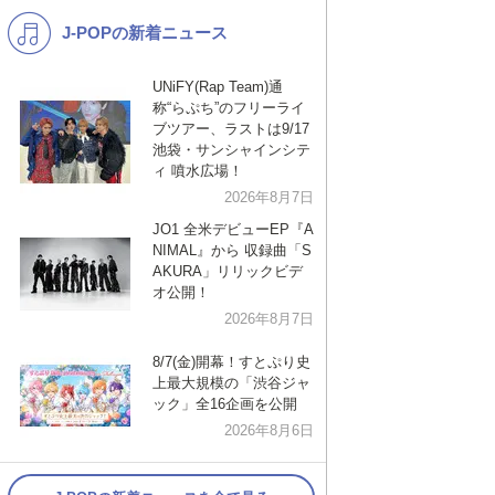
J-POPの新着ニュース
K-POP
演歌・歌謡
バンド
洋楽
UNiFY(Rap Team)通
称“らぷち”のフリーライ
VTuber
ディズニー
ブツアー、ラストは9/17
池袋・サンシャインシテ
ィ 噴水広場！
2026年8月7日
JO1 全米デビューEP『A
NIMAL』から 収録曲「S
AKURA」リリックビデ
オ公開！
2026年8月7日
8/7(金)開幕！すとぷり史
上最大規模の「渋谷ジャ
ック」全16企画を公開
2026年8月6日