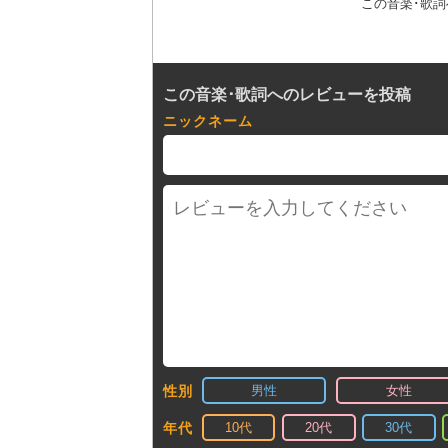
この音楽･歌
この音楽･歌詞へのレビューを投稿
ニックネーム
男性
女性
性別
10代
20代
30代
年代