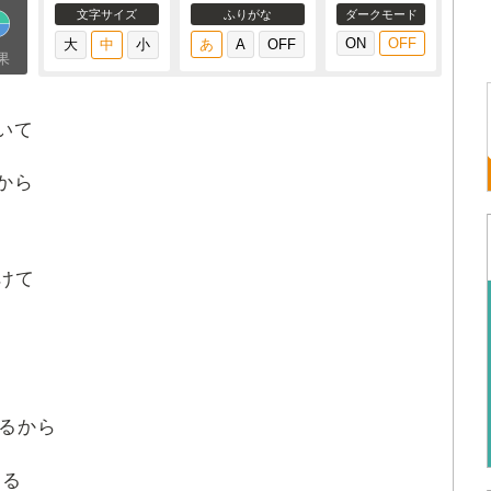
文字サイズ
ふりがな
ダークモード
果
いて
から
けて
るから
てる