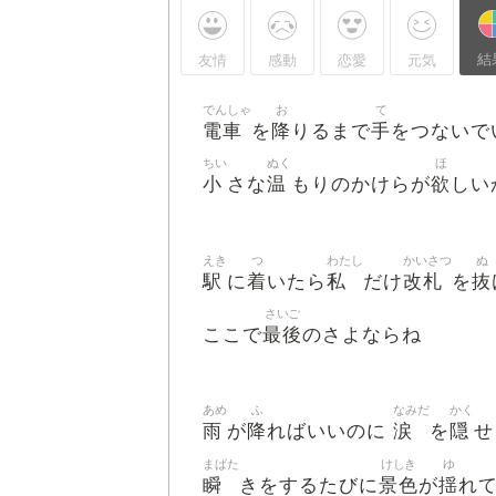
結
友情
感動
恋愛
元気
でんしゃ
お
て
電車
降
手
を
りるまで
をつないで
ちい
ぬく
ほ
小
温
欲
さな
もりのかけらが
しい
えき
つ
わたし
かいさつ
ぬ
駅
着
私
改札
抜
に
いたら
だけ
を
さいご
最後
ここで
のさよならね
あめ
ふ
なみだ
かく
雨
降
涙
隠
が
ればいいのに
を
せ
まばた
けしき
ゆ
瞬
景色
揺
きをするたびに
が
れ