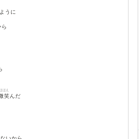
ように
から
ら
ほほえ
微笑
んだ
いないから