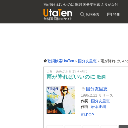
雨が降ればいいのに 歌詞 国分友里恵 ふりがな付
歌詞検索
特集
歌詞検索UtaTen
国分友里恵
雨が降ればいい
よみ：あめがふればいいのに
雨が降ればいいのに
歌詞
国分友里恵
1996.2.21 リリース
作詞
国分友里恵
作曲
岩本正樹
#J-POP