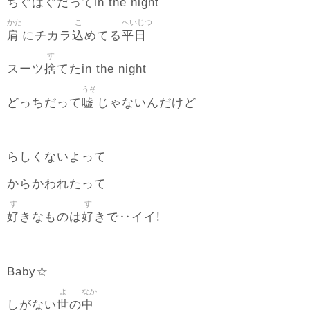
ちぐはぐだってin the night
かた
こ
へいじつ
肩
込
平日
にチカラ
めてる
す
捨
スーツ
てたin the night
うそ
嘘
どっちだって
じゃないんだけど
らしくないよって
からかわれたって
す
す
好
好
きなものは
きで‥イイ!
Baby☆
よ
なか
世
中
しがない
の