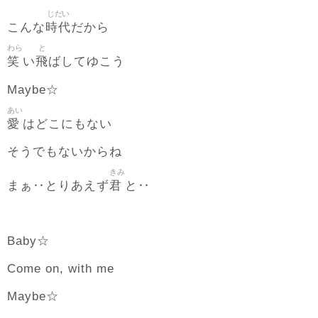
じだい
時代
こんな
だから
わら
と
笑
飛
い
ばしてゆこう
Maybe☆
あい
愛
はどこにもない
そうでもないからね
きみ
君
まぁ‥とりあえず
と‥
Baby☆
Come on, with me
Maybe☆