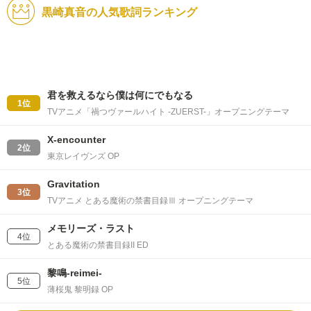
黒崎真音の人気歌詞ランキング
君を救えるなら僕は何にでもなる
1位
TVアニメ「禍つヴァールハイト -ZUERST-」オープニングテーマ
X-encounter
2位
東京レイヴンズ OP
Gravitation
3位
TVアニメ とある魔術の禁書目録Ⅲ オープニングテーマ
メモリーズ・ラスト
4位
とある魔術の禁書目録II ED
黎鳴-reimei-
5位
薄桜鬼 黎明録 OP