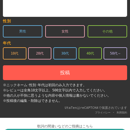
性別
男性
女性
その他
年代
10代
20代
30代
40代
50代～
投稿
※ニックネーム･性別･年代は初回のみ入力できます。
※レビューは全角10文字以上、500文字以内で入力してください。
※他の人が不快に思うような内容や個人情報は書かないでください。
※投稿後の編集・削除はできません。
UtaTenはreCAPTCHAで保護されています
-
プライバシー
利用契約
歌詞の間違いなどのご指摘はこちら