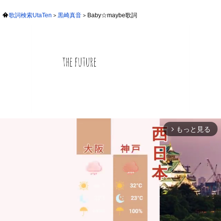
歌詞検索UtaTen
黒崎真音
Baby☆maybe歌詞
もっと見る
arrow_forward_ios