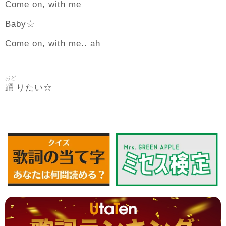
Come on, with me
Baby☆
Come on, with me.. ah
おど
踊
りたい☆