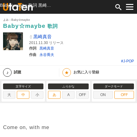
Baby☆maybe 歌詞 黒崎真音 ふりがな付
よみ：Baby☆maybe
Baby☆maybe
歌詞
黒崎真音
2011.11.30 リリース
作詞
黒崎真音
作曲
永谷喬夫
#J-POP
★
試聴
お気に入り登録
文字サイズ
ふりがな
ダークモード
大
中
小
あ
A
OFF
ON
OFF
Come on, with me