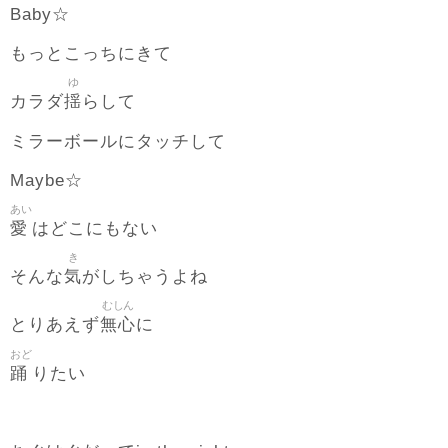
Baby☆
もっとこっちにきて
ゆ
揺
カラダ
らして
ミラーボールにタッチして
Maybe☆
あい
愛
はどこにもない
き
気
そんな
がしちゃうよね
むしん
無心
とりあえず
に
おど
踊
りたい