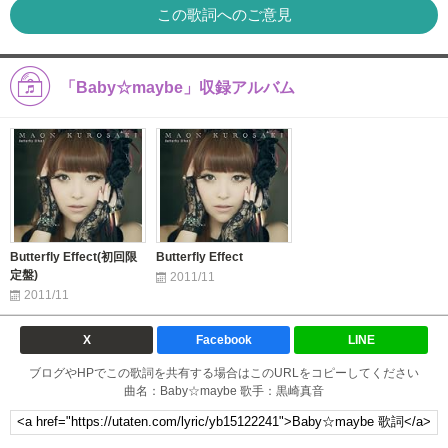
この歌詞へのご意見
「Baby☆maybe」収録アルバム
Butterfly Effect(初回限
Butterfly Effect
定盤)
2011/11
2011/11
X
Facebook
LINE
ブログやHPでこの歌詞を共有する場合はこのURLをコピーしてください
曲名：Baby☆maybe 歌手：黒崎真音