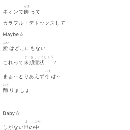
かざ
飾
ネオンで
って
カラフル・デトックスして
Maybe☆
あい
愛
はどこにもない
まっき
しょうじょう
末期
症状
これって
?
いま
今
まぁ‥とりあえず
は‥
おど
踊
りましょ
Baby☆
よ
なか
世
中
しがない
の