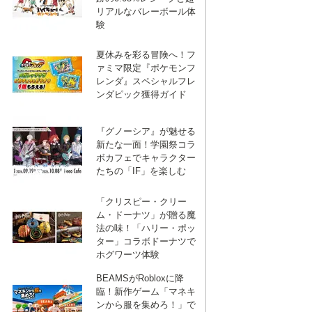
リアルなバレーボール体
験
夏休みを彩る冒険へ！フ
ァミマ限定『ポケモンフ
レンダ』スペシャルフレ
ンダピック獲得ガイド
『グノーシア』が魅せる
新たな一面！学園祭コラ
ボカフェでキャラクター
たちの「IF」を楽しむ
「クリスピー・クリー
ム・ドーナツ」が贈る魔
法の味！「ハリー・ポッ
ター」コラボドーナツで
ホグワーツ体験
BEAMSがRobloxに降
臨！新作ゲーム「マネキ
ンから服を集めろ！」で