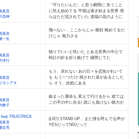
「守りたいんだ」と思う瞬間に 失うこと
に怯え始めてる 平穏は過ぎ始まる世界 僕
崎真音
川茂伸
らはただ流されていた 道端の花のように
飛べない... ここからじゃ 横顔 眺めてるだ
崎真音
けじゃ 無力さを
瀬一矢
独りでいいと呟いた とある世界の中心で
崎真音
時計の針を折り曲げて 瞳閉じてた
沢伴行
もう、戻れない あの日々を恋焦がれいて
も もう一つだけ 残された道があるとした
崎真音
ワヨシアキ
ら そう、此処にある
絡まった運命も 変えて行けるから 総ては
崎真音
この手の中に在る! 誰にも負けない能力が
内舞子
eat.TRUSTRICK
(LIE!) STAND UP... また僕を呼んでる声が
崎真音
YESだってNOだって
瀬圭亮