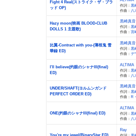
Fight 4 Real(ストライク・ザ・ブラ
作詞：
黒
ッド OP)
作曲：
八
黒崎真音
Hazy moon(映画 BLOOD-CLUB
作詞：
黒
DOLLS 1 主題歌)
作曲：
宮
黒崎真音
比翼-Contract with you-(薄桜鬼 雪
作詞：
黒
華録 ED)
作曲：
デ
ALTIMA
I'll believe(灼眼のシャナIII(final)
作詞：
黒
ED)
作曲：
八
黒崎真音
UNDER/SHAFT(ヨルムンガンド
作詞：
黒
PERFECT ORDER ED)
作曲：
R
ALTIMA
ONE(灼眼のシャナIII(final) ED)
作詞：
黒
作曲：
八
Ray
You're my jewel(BinaryStar ED)
作詞：
黒