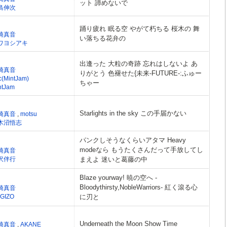
ット 諦めないで
島伸次
踊り疲れ 眠る空 やがて朽ちる 桜木の 舞
崎真音
い落ちる花弁の
ワヨシアキ
出逢った 大粒の奇跡 忘れはしないよ あ
崎真音
りがとう 色褪せた{未来-FUTURE-:ふゅー
c(MintJam)
ちゃー
ntJam
Starlights in the sky この手届かない
崎真音
,
motsu
木沼悟志
パンクしそうなくらいアタマ Heavy
modeなら もうたくさんだって手放してし
崎真音
沢伴行
まえよ 迷いと葛藤の中
Blaze yourway! 暁の空へ -
Bloodythirsty,NobleWarriors- 紅く滾る心
崎真音
GIZO
に刃と
Underneath the Moon Show Time
崎真音
,
AKANE