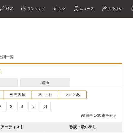
検定
ランキング
タグ
ニュース
カラオケ
歌詞一覧
覧
編曲
発売古順
あ ⇒ わ
わ ⇒ あ
2
3
4
Next
Last
98 曲中 1-30 曲を表示
アーティスト
歌詞・歌い出し