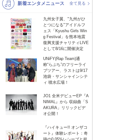
新着エンタメニュース
K-POP
演歌・歌謡
全て見る
バンド
洋楽
九州女子翼、"九州がひ
とつになる"アイドルフ
VTuber
ディズニー
ェス「Kyushu Girls Win
g Festival」を熊本地震
復興支援チャリティLIVE
として8/16に開催決定
UNiFY(Rap Team)通
称“らぷち”のフリーライ
ブツアー、ラストは9/17
池袋・サンシャインシテ
ィ 噴水広場！
JO1 全米デビューEP『A
NIMAL』から 収録曲「S
AKURA」リリックビデ
オ公開！
『ハイキュー!! オンザコ
ート』体験レポート：奇
跡の0.05%レシーブと超