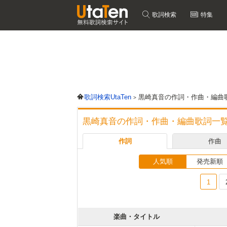
歌詞検索
特集
歌詞検索UtaTen
黒崎真音の作詞・作曲・編曲
黒崎真音の作詞・作曲・編曲歌詞一
作詞
作曲
人気順
発売新順
1
楽曲・タイトル