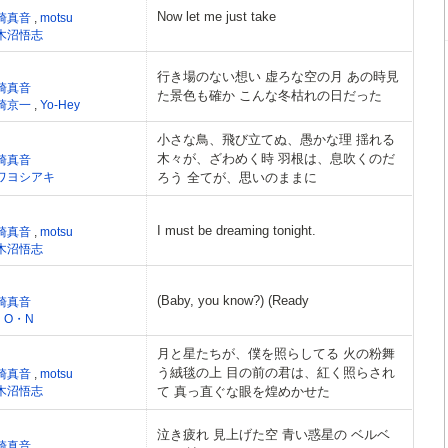
Now let me just take
崎真音
,
motsu
木沼悟志
行き場のない想い 虚ろな空の月 あの時見
崎真音
た景色も確か こんな冬枯れの日だった
崎京一
,
Yo-Hey
小さな鳥、飛び立てぬ、愚かな理 揺れる
木々が、ざわめく時 羽根は、息吹くのだ
崎真音
ワヨシアキ
ろう 全てが、思いのままに
I must be dreaming tonight.
崎真音
,
motsu
木沼悟志
(Baby, you know?) (Ready
崎真音
・O・N
月と星たちが、僕を照らしてる 火の粉舞
う絨毯の上 目の前の君は、紅く照らされ
崎真音
,
motsu
木沼悟志
て 真っ直ぐな眼を煌めかせた
泣き疲れ 見上げた空 青い惑星の ベルベ
崎真音