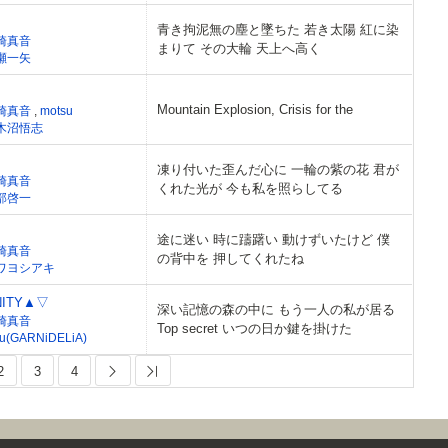
青き拘泥無の塵と墜ちた 若き太陽 紅に染
崎真音
まりて その大輪 天上へ高く
瀬一矢
Mountain Explosion, Crisis for the
崎真音
,
motsu
木沼悟志
凍り付いた歪んだ心に 一輪の紫の花 君が
崎真音
くれた光が 今も私を照らしてる
部啓一
途に迷い 時に躊躇い 動けずいたけど 僕
崎真音
の背中を 押してくれたね
ワヨシアキ
NITY▲▽
深い記憶の森の中に もう一人の私が居る
崎真音
Top secret いつの日か鍵を掛けた
ku(GARNiDELiA)
2
3
4
Next
Last