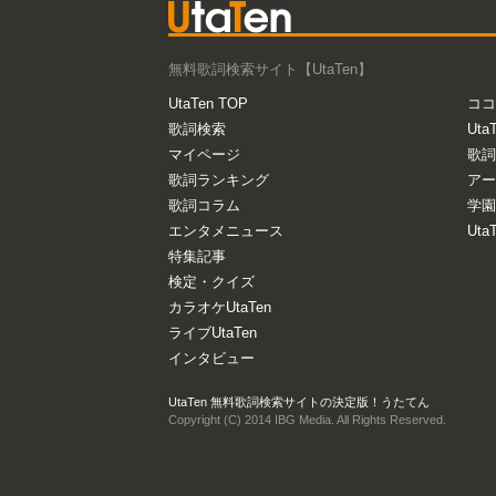
無料歌詞検索サイト【UtaTen】
UtaTen TOP
ココ
歌詞検索
Uta
マイページ
歌詞
歌詞ランキング
アー
歌詞コラム
学園
エンタメニュース
Ut
特集記事
検定・クイズ
カラオケUtaTen
ライブUtaTen
インタビュー
UtaTen 無料歌詞検索サイトの決定版！うたてん
Copyright (C) 2014 IBG Media. All Rights Reserved.