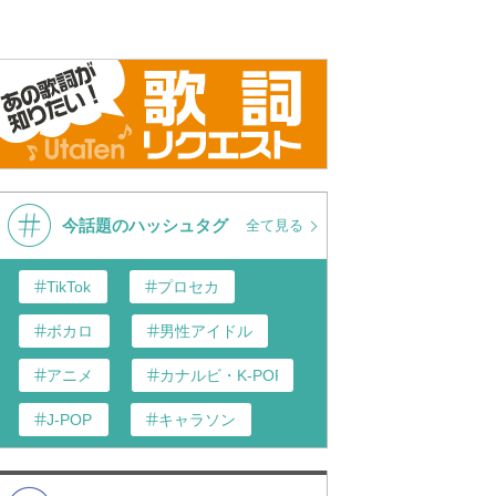
今話題のハッシュタグ
全て見る
TikTok
プロセカ
ボカロ
男性アイドル
アニメ
カナルビ・K-POP和訳
J-POP
キャラソン
あんスタ
歌い手