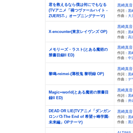
君を救えるなら僕は何にでもなる
黒崎真音
(TVアニメ「禍つヴァールハイト -
作詞：
黒
ZUERST-」オープニングテーマ)
作曲：
大
黒崎真音
X-encounter(東京レイヴンズ OP)
作詞：
黒
作曲：
高
黒崎真音
メモリーズ・ラスト(とある魔術の
作詞：
黒
禁書目録II ED)
作曲：
中
黒崎真音
黎鳴-reimei-(薄桜鬼 黎明録 OP)
作詞：
黒
作曲：
デ
黒崎真音
Magic∞world(とある魔術の禁書目
作詞：
黒
録II ED)
作曲：
井
DEAD OR LIE(TVアニメ「ダンガン
黒崎真音 f
ロンパ3-The End of 希望ヶ峰学園-
作詞：
黒
未来編」OPテーマ)
作曲：
黒
ALTIMA