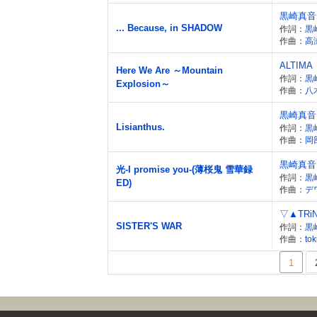
黒崎真音
... Because, in SHADOW
作詞：
黒
作曲：
高
ALTIMA
Here We Are ～Mountain
作詞：
黒
Explosion～
作曲：
八
黒崎真音
Lisianthus.
作詞：
黒
作曲：
岡
黒崎真音
光-I promise you-(薄桜鬼 雪華録
作詞：
黒
ED)
作曲：
デ
▽▲TRi
SISTER'S WAR
作詞：
黒
作曲：
to
1