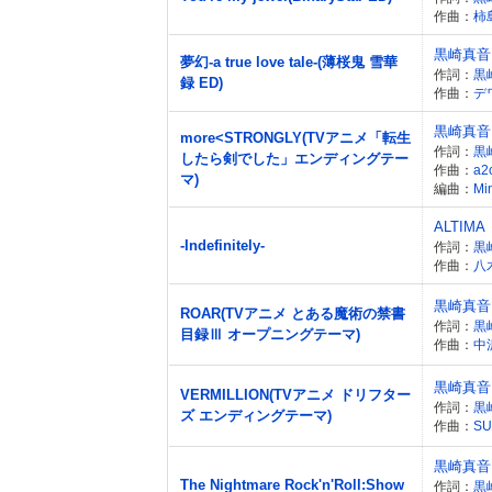
作曲：
柿
黒崎真音
夢幻-a true love tale-(薄桜鬼 雪華
作詞：
黒
録 ED)
作曲：
デ
黒崎真音
more<STRONGLY(TVアニメ「転生
作詞：
黒
したら剣でした」エンディングテー
作曲：
a2
マ)
編曲：
Mi
ALTIMA
-Indefinitely-
作詞：
黒
作曲：
八
黒崎真音
ROAR(TVアニメ とある魔術の禁書
作詞：
黒
目録Ⅲ オープニングテーマ)
作曲：
中
黒崎真音
VERMILLION(TVアニメ ドリフター
作詞：
黒
ズ エンディングテーマ)
作曲：
SU
黒崎真音
The Nightmare Rock'n'Roll:Show
作詞：
黒