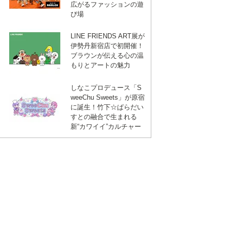
広がるファッションの遊
び場
LINE FRIENDS ART展が
伊勢丹新宿店で初開催！
ブラウンが伝える心の温
もりとアートの魅力
しなこプロデュース「S
weeChu Sweets」が原宿
に誕生！竹下☆ぱらだい
すとの融合で生まれる
新“カワイイ”カルチャー