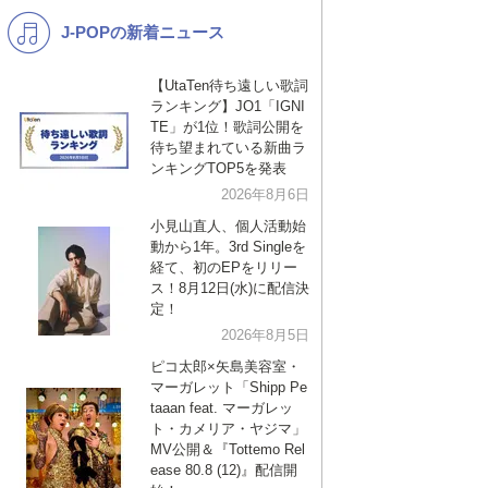
J-POPの新着ニュース
K-POP
演歌・歌謡
バンド
洋楽
【UtaTen待ち遠しい歌詞
ランキング】JO1「IGNI
VTuber
ディズニー
TE」が1位！歌詞公開を
待ち望まれている新曲ラ
ンキングTOP5を発表
2026年8月6日
小見山直人、個人活動始
動から1年。3rd Singleを
経て、初のEPをリリー
ス！8月12日(水)に配信決
定！
2026年8月5日
ピコ太郎×矢島美容室・
マーガレット「Shipp Pe
taaan feat. マーガレッ
ト・カメリア・ヤジマ」
MV公開＆『Tottemo Rel
ease 80.8 (12)』配信開