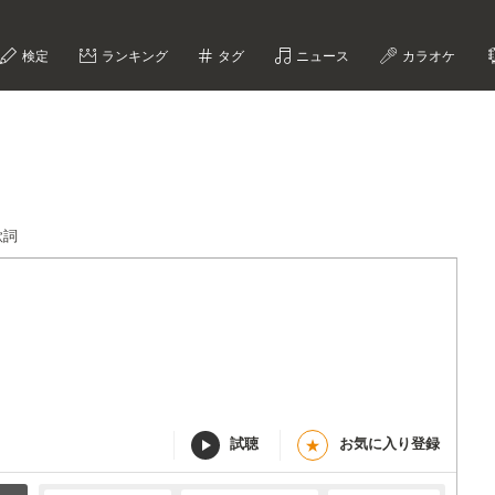
検定
ランキング
タグ
ニュース
カラオケ
-歌詞
試聴
お気に入り登録
★