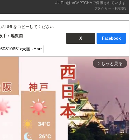
UtaTenはreCAPTCHAで保護されています
-
プライバシー
利用契約
このURLをコピーしてください
n- 歌手：地獄図
X
Facebook
もっと見る
arrow_forward_ios