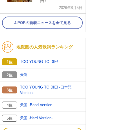
始！
2026年8月5日
J-POPの新着ニュースを全て見る
地獄図の人気歌詞ランキング
TOO YOUNG TO DIE!
1位
天誅
2位
TOO YOUNG TO DIE! -日本語
3位
Version-
天国 -Band Version-
4位
天国 -Hard Version-
5位