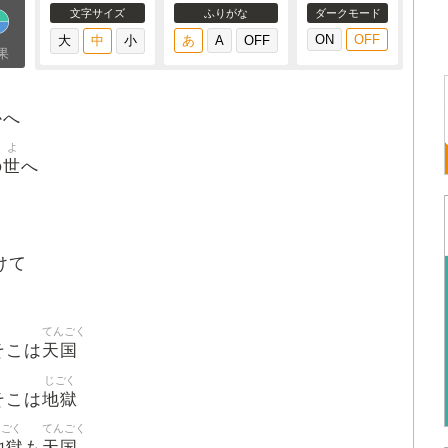
文字サイズ
ふりがな
ダークモード
果
かへ
よ
世
の
へ
けて
てんごく
天国
 そこは
じごく
地獄
 そこは
じごく
てんごく
地獄
天国
も