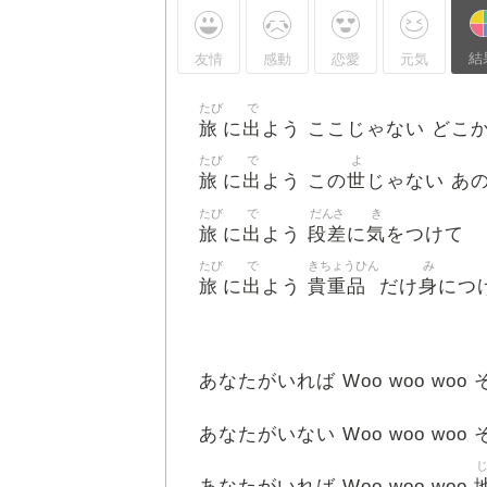
結
友情
感動
恋愛
元気
たび
で
旅
出
に
よう ここじゃない どこ
たび
で
よ
旅
出
世
に
よう この
じゃない あ
たび
で
だんさ
き
旅
出
段差
気
に
よう
に
をつけて
たび
で
きちょうひん
み
旅
出
貴重品
身
に
よう
だけ
につ
あなたがいれば Woo woo woo
あなたがいない Woo woo woo
あなたがいれば Woo woo woo