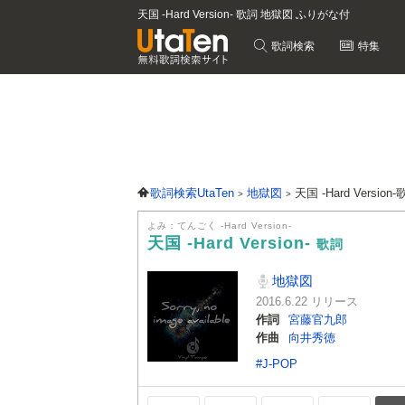
天国 -Hard Version- 歌詞 地獄図 ふりがな付
歌詞検索
特集
歌詞検索UtaTen
地獄図
天国 -Hard Version
よみ：てんごく -Hard Version-
天国 -Hard Version-
歌詞
地獄図
2016.6.22 リリース
作詞
宮藤官九郎
作曲
向井秀徳
#J-POP