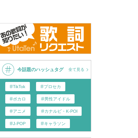
今話題のハッシュタグ
全て見る
TikTok
プロセカ
ボカロ
男性アイドル
アニメ
カナルビ・K-POP和訳
J-POP
キャラソン
あんスタ
歌い手