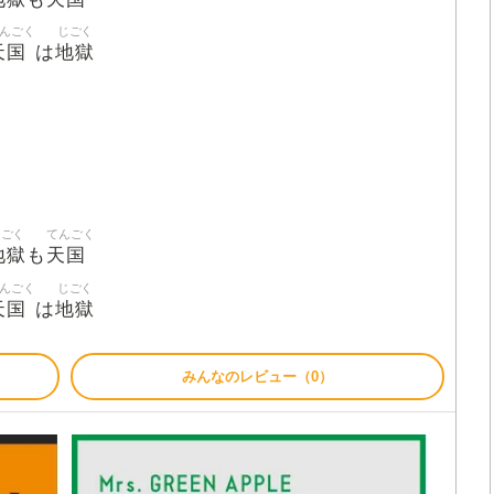
んごく
じごく
天国
地獄
は
じごく
てんごく
地獄
天国
も
んごく
じごく
天国
地獄
は
みんなのレビュー（0）