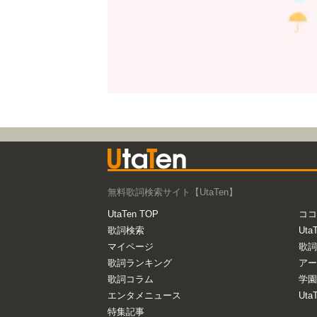
無料歌詞検索サイト【UtaTen】
UtaTen TOP
ココ
歌詞検索
Uta
マイページ
歌詞
歌詞ランキング
アー
歌詞コラム
学園
エンタメニュース
Ut
特集記事