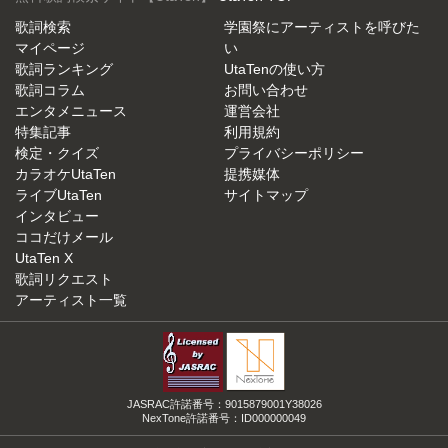
歌詞検索
学園祭にアーティストを呼びた
マイページ
い
歌詞ランキング
UtaTenの使い方
歌詞コラム
お問い合わせ
エンタメニュース
運営会社
特集記事
利用規約
検定・クイズ
プライバシーポリシー
カラオケUtaTen
提携媒体
ライブUtaTen
サイトマップ
インタビュー
ココだけメール
UtaTen X
歌詞リクエスト
アーティスト一覧
JASRAC許諾番号：9015879001Y38026
NexTone許諾番号：ID000000049