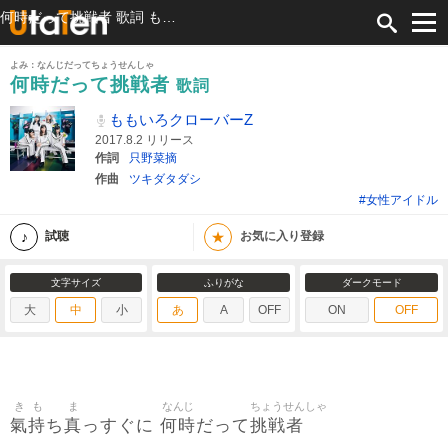
何時だって挑戦者 歌詞 ももいろクローバーZ ふりがな付
よみ：なんじだってちょうせんしゃ
何時だって挑戦者
歌詞
ももいろクローバーZ
2017.8.2 リリース
作詞
只野菜摘
作曲
ツキダタダシ
#女性アイドル
★
試聴
お気に入り登録
文字サイズ
ふりがな
ダークモード
大
中
小
あ
A
OFF
ON
OFF
き
も
ま
なんじ
ちょうせんしゃ
氣
持
真
何時
挑戦者
ち
っすぐに
だって