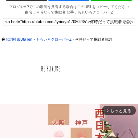
ブログやHPでこの歌詞を共有する場合はこのURLをコピーしてください
曲名：何時だって挑戦者 歌手：ももいろクローバーZ
歌詞検索UtaTen
ももいろクローバーZ
何時だって挑戦者歌詞
もっと見る
arrow_forward_ios