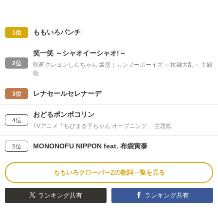
ももいろパンチ
1位
笑一笑 ～シャオイーシャオ!～
2位
映画クレヨンしんちゃん 爆盛！カンフーボーイズ ～拉麺大乱～ 主題
歌
レナセールセレナーデ
3位
おどるポンポコリン
4位
TVアニメ「ちびまる子ちゃん オープニング」 主題歌
MONONOFU NIPPON feat. 布袋寅泰
5位
ももいろクローバーZの歌詞一覧を見る
ランキング共有
ランキング共有