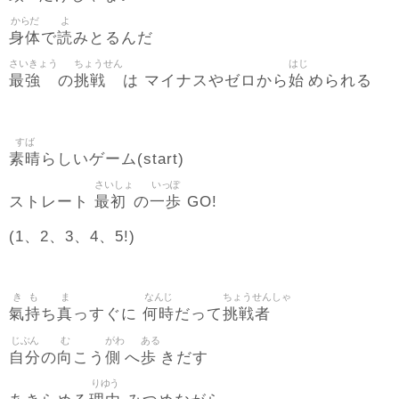
からだ
よ
身体
読
で
みとるんだ
さいきょう
ちょうせん
はじ
最強
挑戦
始
の
は マイナスやゼロから
められる
すば
素晴
らしいゲーム(start)
さいしょ
いっぽ
最初
一歩
ストレート
の
GO!
(1、2、3、4、5!)
き
も
ま
なんじ
ちょうせんしゃ
氣
持
真
何時
挑戦者
ち
っすぐに
だって
じぶん
む
がわ
ある
自分
向
側
歩
の
こう
へ
きだす
りゆう