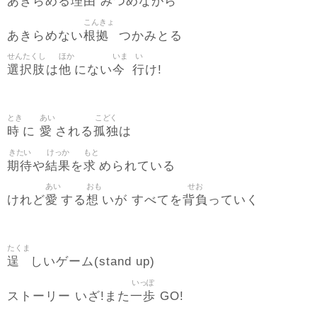
理由
あきらめる
みつめながら
こんきょ
根拠
あきらめない
つかみとる
せんたくし
ほか
いま
い
選択肢
他
今
行
は
にない
け!
とき
あい
こどく
時
愛
孤独
に
される
は
きたい
けっか
もと
期待
結果
求
や
を
められている
あい
おも
せお
愛
想
背負
けれど
する
いが すべてを
っていく
たくま
逞
しいゲーム(stand up)
いっぽ
一歩
ストーリー いざ!また
GO!