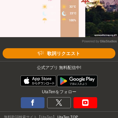
Powered by 
GliaStudios
Mute
歌詞リクエスト
公式アプリ 無料配信中!
UtaTenをフォロー
無料歌詞検索サイト【UtaTen】
UtaTen TOP