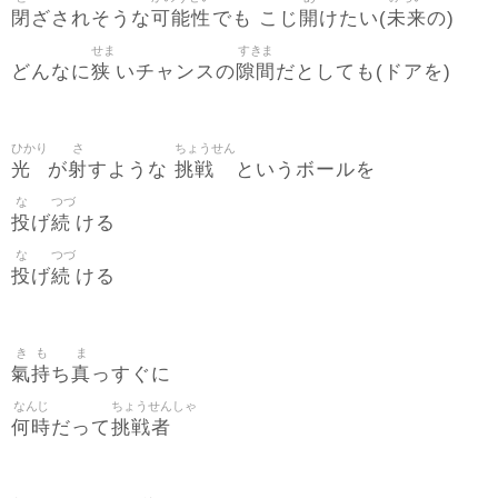
閉
可能性
開
未来
ざされそうな
でも こじ
けたい(
の)
せま
すきま
狭
隙間
どんなに
いチャンスの
だとしても(ドアを)
ひかり
さ
ちょうせん
光
射
挑戦
が
すような
というボールを
な
つづ
投
続
げ
ける
な
つづ
投
続
げ
ける
き
も
ま
氣
持
真
ち
っすぐに
なんじ
ちょうせんしゃ
何時
挑戦者
だって