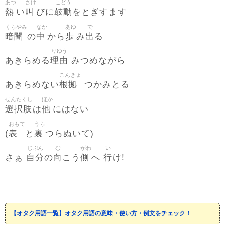
あつ
さけ
こどう
熱
叫
鼓動
い
びに
をとぎすます
くらやみ
なか
あゆ
で
暗闇
中
歩
出
の
から
み
る
りゆう
理由
あきらめる
みつめながら
こんきょ
根拠
あきらめない
つかみとる
せんたくし
ほか
選択肢
他
は
にはない
おもて
うら
表
裏
(
と
つらぬいて)
じぶん
む
がわ
い
自分
向
側
行
さぁ
の
こう
へ
け!
【オタク用語一覧】オタク用語の意味・使い方・例文をチェック！