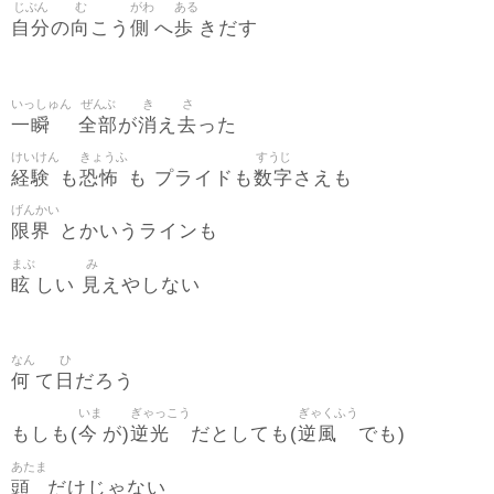
じぶん
む
がわ
ある
自分
向
側
歩
の
こう
へ
きだす
いっしゅん
ぜんぶ
き
さ
一瞬
全部
消
去
が
え
った
けいけん
きょうふ
すうじ
経験
恐怖
数字
も
も プライドも
さえも
げんかい
限界
とかいうラインも
まぶ
み
眩
見
しい
えやしない
なん
ひ
何
日
て
だろう
いま
ぎゃっこう
ぎゃくふう
今
逆光
逆風
もしも(
が)
だとしても(
でも)
あたま
頭
だけじゃない