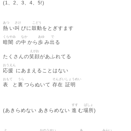
(1、2、3、4、5!)
あつ
さけ
こどう
熱
叫
鼓動
い
びに
をとぎすます
くらやみ
なか
あゆ
で
暗闇
中
歩
出
の
から
み
る
えがお
笑顔
たくさんの
があふれてる
おうえん
応援
にあまえることはない
おもて
うら
そんざい
しょうめい
表
裏
存在
証明
と
つらぬいて
すす
ばしょ
進
場所
(あきらめない あきらめない
む
)
と
かのうせい
あ
みらい