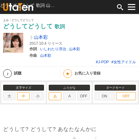
どうしてどうして 歌詞 山本彩 ふりがな付
よみ：どうしてどうして
どうしてどうして
歌詞
山本彩
2017.10.4 リリース
作詞
いしわたり淳治
,
山本彩
作曲
山本彩
#J-POP
#女性アイドル
★
試聴
お気に入り登録
文字サイズ
ふりがな
ダークモード
大
中
小
あ
A
OFF
ON
OFF
どうして? どうして? あなたなんかに
み
し