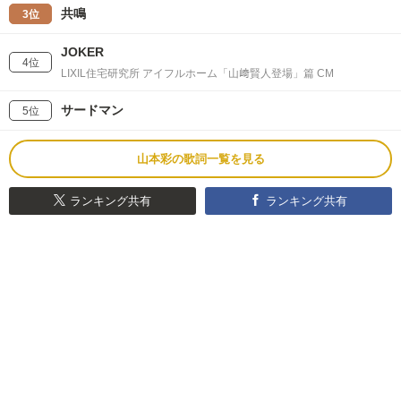
共鳴
3位
JOKER
4位
LIXIL住宅研究所 アイフルホーム「山﨑賢人登場」篇 CM
サードマン
5位
山本彩の歌詞一覧を見る
ランキング共有
ランキング共有