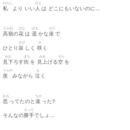
わたし
ひと
私
人
より いい
は どこにもいないのに…
たかね
はな
はる
がけ
高嶺
花
遥
崖
の
は
かな
で
さび
さ
寂
咲
ひとり
しく
く
みお
まち
みあ
そら
見下
街
見上
空
ろす
を
げる
を
うらや
な
羨
泣
みながら
く
おも
ちが
思
違
ってたのと
った?
かって
勝手
そんなの
でしょ…