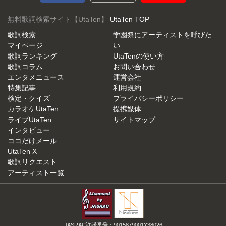
無料歌詞検索サイト【UtaTen】
UtaTen TOP
歌詞検索
学園祭にアーティストを呼びた
マイページ
い
歌詞ランキング
UtaTenの使い方
歌詞コラム
お問い合わせ
エンタメニュース
運営会社
特集記事
利用規約
検定・クイズ
プライバシーポリシー
カラオケUtaTen
提携媒体
ライブUtaTen
サイトマップ
インタビュー
ココだけメール
UtaTen X
歌詞リクエスト
アーティスト一覧
JASRAC許諾番号：9015879001Y38026