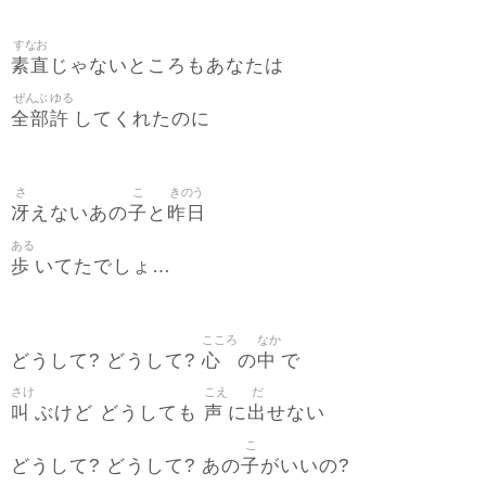
すなお
素直
じゃないところもあなたは
ぜんぶ
ゆる
全部
許
してくれたのに
さ
こ
きのう
冴
子
昨日
えないあの
と
ある
歩
いてたでしょ…
こころ
なか
心
中
どうして? どうして?
の
で
さけ
こえ
だ
叫
声
出
ぶけど どうしても
に
せない
こ
子
どうして? どうして? あの
がいいの?