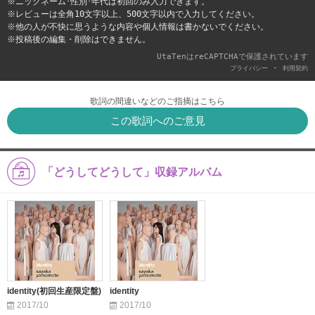
※ニックネーム･性別･年代は初回のみ入力できます。
※レビューは全角10文字以上、500文字以内で入力してください。
※他の人が不快に思うような内容や個人情報は書かないでください。
※投稿後の編集・削除はできません。
UtaTenはreCAPTCHAで保護されています
-
プライバシー
利用契約
歌詞の間違いなどのご指摘はこちら
この歌詞へのご意見
「どうしてどうして」収録アルバム
identity(初回生産限定盤)
identity
2017/10
2017/10