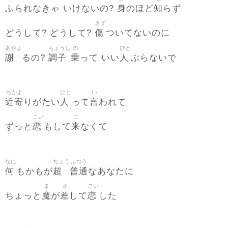
身
知
ふられなきゃ いけないの?
のほど
らず
きず
傷
どうして? どうして?
ついてないのに
あやま
ちょうし
の
ひと
謝
調子
乗
人
るの?
って いい
ぶらないで
ちかよ
ひと
い
近寄
人
言
りがたい
って
われて
こい
こ
恋
来
ずっと
もして
なくて
なに
ちょう
ふつう
何
超
普通
もかもが
なあなたに
ま
さ
こい
魔
差
恋
ちょっと
が
して
した