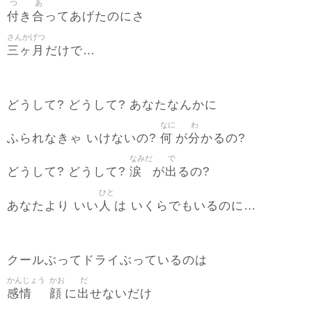
つ
あ
付
合
き
ってあげたのにさ
さんかげつ
三ヶ月
だけで…
どうして? どうして? あなたなんかに
なに
わ
何
分
ふられなきゃ いけないの?
が
かるの?
なみだ
で
涙
出
どうして? どうして?
が
るの?
ひと
人
あなたより いい
は いくらでもいるのに…
クールぶってドライぶっているのは
かんじょう
かお
だ
感情
顔
出
に
せないだけ