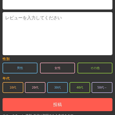
性別
男性
女性
その他
年代
10代
20代
30代
40代
50代～
投稿