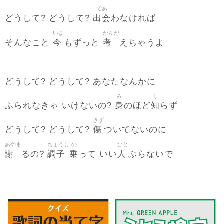
であ
出会
どうして? どうして?
わなければ
いま
かんが
今
考
そんなこと
もずっと
えちゃうよ
どうして? どうして? あなたなんかに
み
し
身
知
ふられなきゃ いけないの?
のほど
らず
きず
傷
どうして? どうして?
ついてないのに
あやま
ちょうし
の
ひと
謝
調子
乗
人
るの?
って いい
ぶらないで