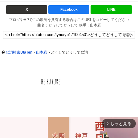
X
Facebook
LINE
ブログやHPでこの歌詞を共有する場合はこのURLをコピーしてください
曲名：どうしてどうして 歌手：山本彩
歌詞検索UtaTen
山本彩
どうしてどうして歌詞
もっと見る
arrow_forward_ios