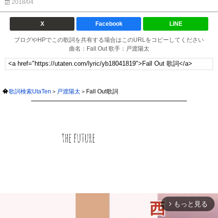
2018/04
X
Facebook
LINE
ブログやHPでこの歌詞を共有する場合はこのURLをコピーしてください
曲名：Fall Out 歌手：戸渡陽太
歌詞検索UtaTen
戸渡陽太
Fall Out歌詞
もっと見る
arrow_forward_ios