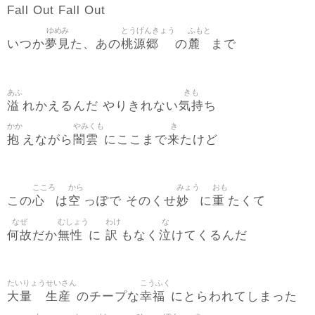
Fall Out Fall Out
ゆめみ
とうげんきょう
ふもと
夢見
桃源郷
麓
いつか
た、あの
の
まで
あふ
きも
溢
気持
れかえるんだ やりきれない
ち
かか
やみくも
き
抱
闇雲
来
えながら
にここまで
たけど
こころ
から
みょう
おも
心
空
妙
重
この
は
っぽで そのくせ
に
たくて
なぜ
むしょう
わけ
な
何故
無性
訳
泣
だか
に
もなく
けてくるんだ
たいりょう
せいさん
こうふく
大量
生産
幸福
のチープな
にとらわれてしまった