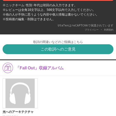
※ニックネーム･性別･年代は初回のみ入力できます。
※レビューは全角10文字以上、500文字以内で入力してください。
※他の人が不快に思うような内容や個人情報は書かないでください。
※投稿後の編集・削除はできません。
UtaTenはreCAPTCHAで保護されています
-
プライバシー
利用契約
歌詞の間違いなどのご指摘はこちら
この歌詞へのご意見
「Fall Out」収録アルバム
光へのアーキテクチャ