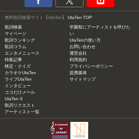
無料歌詞検索サイト【UtaTen】
UtaTen TOP
歌詞検索
学園祭にアーティストを呼びた
マイページ
い
歌詞ランキング
UtaTenの使い方
歌詞コラム
お問い合わせ
エンタメニュース
運営会社
特集記事
利用規約
検定・クイズ
プライバシーポリシー
カラオケUtaTen
提携媒体
ライブUtaTen
サイトマップ
インタビュー
ココだけメール
UtaTen X
歌詞リクエスト
アーティスト一覧