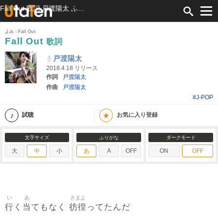
Fall Out 歌詞 戸渡陽太 ふりがな付
よみ：Fall Out
Fall Out
歌詞
戸渡陽太
2018.4.18 リリース
作詞
戸渡陽太
作曲
戸渡陽太
#J-POP
★
試聴
お気に入り登録
文字サイズ
ふりがな
ダークモード
大
中
小
あ
A
OFF
ON
OFF
い
あ
さまよ
行
当
彷徨
く
てもなく
ってたんだ