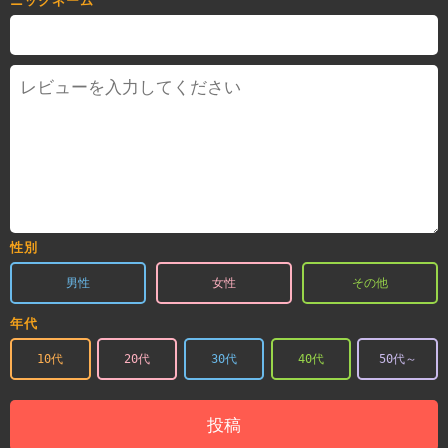
ニックネーム
性別
男性
女性
その他
年代
10代
20代
30代
40代
50代～
投稿