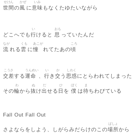
せけん
かぜ
いみ
世間
風
意味
の
に
もなくたゆたいながら
い
おも
行
思
どこへでも
けると
っていたんだ
なが
くも
あこが
ころ
流
雲
憧
頃
れる
に
れてたあの
こうさ
うんめい
い
か
しわく
交差
運命
行
交
思惑
する
、
き
う
にとらわれてしまった
わ
ぬ
だ
ひ
ぼく
ま
輪
抜
出
日
僕
待
その
から
け
せる
を
は
ちわびている
Fall Out Fall Out
ばしょ
場所
さよならをしよう、しがらみだらけのこの
から