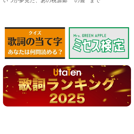
夢見
桃源郷
麓
いつか
た、あの
の
まで