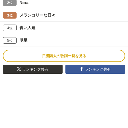
Nora
2位
メランコリーな日々
3位
青い人達
4位
明星
5位
戸渡陽太の歌詞一覧を見る
ランキング共有
ランキング共有