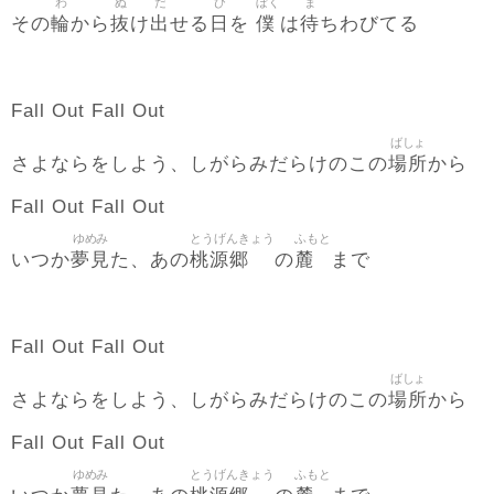
わ
ぬ
だ
ひ
ぼく
ま
輪
抜
出
日
僕
待
その
から
け
せる
を
は
ちわびてる
Fall Out Fall Out
ばしょ
場所
さよならをしよう、しがらみだらけのこの
から
Fall Out Fall Out
ゆめみ
とうげんきょう
ふもと
夢見
桃源郷
麓
いつか
た、あの
の
まで
Fall Out Fall Out
ばしょ
場所
さよならをしよう、しがらみだらけのこの
から
Fall Out Fall Out
ゆめみ
とうげんきょう
ふもと