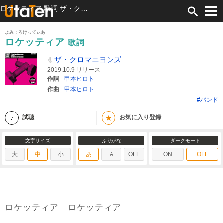
ロケッティア 歌詞 ザ・クロマニヨンズ ふりがな付
よみ：ろけってぃあ
ロケッティア
歌詞
ザ・クロマニヨンズ
2019.10.9 リリース
作詞
甲本ヒロト
作曲
甲本ヒロト
#バンド
★
試聴
お気に入り登録
文字サイズ
ふりがな
ダークモード
大
中
小
あ
A
OFF
ON
OFF
ロケッティア ロケッティア