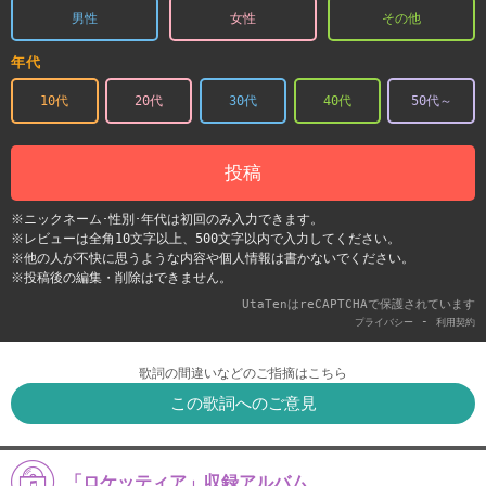
男性
女性
その他
年代
10代
20代
30代
40代
50代～
投稿
※ニックネーム･性別･年代は初回のみ入力できます。
※レビューは全角10文字以上、500文字以内で入力してください。
※他の人が不快に思うような内容や個人情報は書かないでください。
※投稿後の編集・削除はできません。
UtaTenはreCAPTCHAで保護されています
-
プライバシー
利用契約
歌詞の間違いなどのご指摘はこちら
この歌詞へのご意見
「ロケッティア」収録アルバム