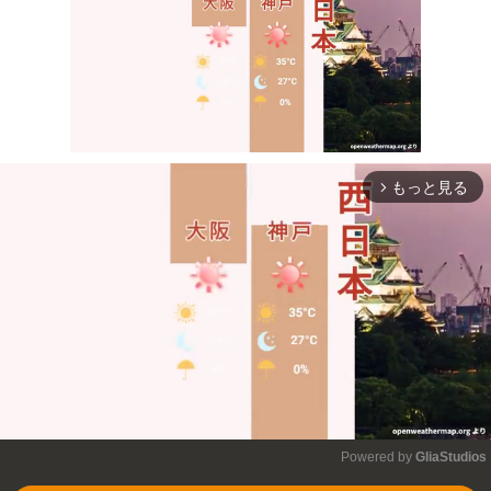
もっと見る
arrow_forward_ios
Mute
Powered by 
GliaStudios