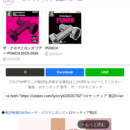
ザ・クロマニヨンズ ツア
PUNCH
ー PUNCH 2019-2020
2019/10
2020/09
X
Facebook
LINE
ブログやHPでこの歌詞を共有する場合はこのURLをコピーしてください
曲名：ロケッティア 歌手：ザ・クロマニヨンズ
歌詞検索UtaTen
ザ・クロマニヨンズ
ロケッティア歌詞
もっと読む
arrow_forward_ios