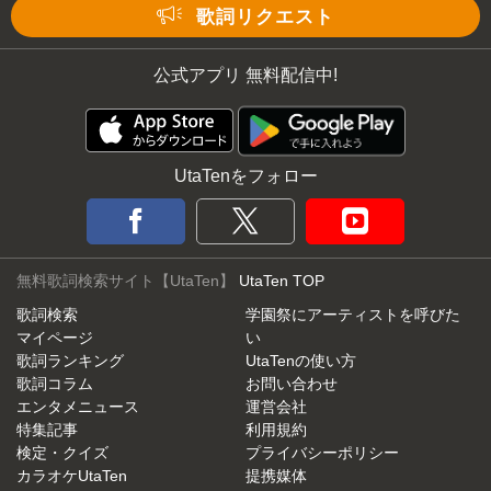
Mute
歌詞リクエスト
公式アプリ 無料配信中!
UtaTenをフォロー
無料歌詞検索サイト【UtaTen】
UtaTen TOP
歌詞検索
学園祭にアーティストを呼びた
マイページ
い
歌詞ランキング
UtaTenの使い方
歌詞コラム
お問い合わせ
エンタメニュース
運営会社
特集記事
利用規約
検定・クイズ
プライバシーポリシー
カラオケUtaTen
提携媒体