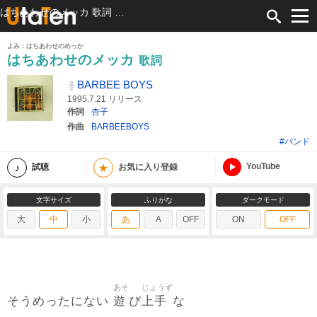
はちあわせのメッカ 歌詞 BARBEE BOYS ふりがな付
よみ：はちあわせのめっか
はちあわせのメッカ
歌詞
BARBEE BOYS
1995.7.21 リリース
作詞
杏子
作曲
BARBEEBOYS
#バンド
YouTube
★
試聴
お気に入り登録
文字サイズ
ふりがな
ダークモード
大
中
小
あ
A
OFF
ON
OFF
あそ
じょうず
遊
上手
そうめったにない
び
な