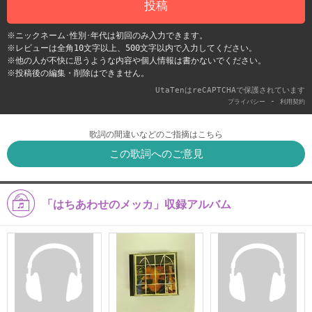
投稿
※ニックネーム･性別･年代は初回のみ入力できます。
※レビューは全角10文字以上、500文字以内で入力してください。
※他の人が不快に思うような内容や個人情報は書かないでください。
※投稿後の編集・削除はできません。
UtaTenはreCAPTCHAで保護されています
-
プライバシー
利用契約
歌詞の間違いなどのご指摘はこちら
この歌詞へのご意見
「はちあわせのメッカ」収録アルバム