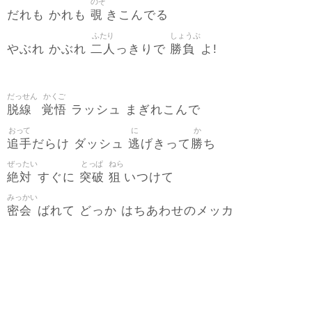
のぞ
覗
だれも かれも
きこんでる
ふたり
しょうぶ
二人
勝負
やぶれ かぶれ
っきりで
よ!
だっせん
かくご
脱線
覚悟
ラッシュ まぎれこんで
おって
に
か
追手
逃
勝
だらけ ダッシュ
げきって
ち
ぜったい
とっぱ
ねら
絶対
突破
狙
すぐに
いつけて
みっかい
密会
ばれて どっか はちあわせのメッカ