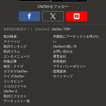
UtaTenをフォロー
無料歌詞検索サイト【UtaTen】
UtaTen TOP
歌詞検索
学園祭にアーティストを呼びた
マイページ
い
歌詞ランキング
UtaTenの使い方
歌詞コラム
お問い合わせ
エンタメニュース
運営会社
特集記事
利用規約
検定・クイズ
プライバシーポリシー
カラオケUtaTen
提携媒体
ライブUtaTen
サイトマップ
インタビュー
ココだけメール
UtaTen X
歌詞リクエスト
アーティスト一覧