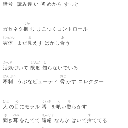
暗号
読
違
初
み
い
めから ずっと
つか
掴
ガセネタ
む まごつくコントロール
じったい
み
あ
実体
見
合
まだ
えず ばかし
う
かっき
げんど
し
活気
限度
知
づいて
らないでいる
けんせい
おど
牽制
脅
うぶなビューティ
かす コレクター
ひと
め
うわさ
く
ち
人
目
噂
喰
散
の
にモラル
を
い
らかす
き
みみ
えんりょ
す
聞
耳
遠慮
捨
き
をたてて
なんか はいて
ててる