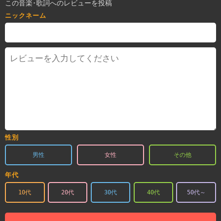
この音楽･歌詞へのレビューを投稿
ニックネーム
性別
男性
女性
その他
年代
10代
20代
30代
40代
50代～