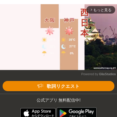
もっと見る
arrow_forward_ios
Powered by 
GliaStudios
Mute
歌詞リクエスト
公式アプリ 無料配信中!