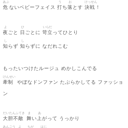
あぶ
う
お
けっせん
危
打
落
決戦
ないベビーフェイス
ち
とす
!
よ
ひ
いらだ
夜
日
苛立
ごと
ごとに
ってひとり
し
し
知
知
らず
らずに なだれこむ
もったいつけたルージュ めかしこんでる
けんせい
牽制
やぼなドンファン たぶらかしてる ファッショ
ン
だいたんふてき
ま
あ
大胆不敵
舞
上
い
がって うっかり
あんごう
よ
ちが
はじ