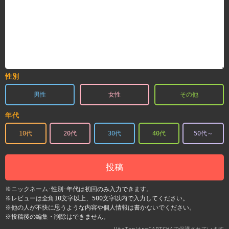
性別
男性
女性
その他
年代
10代
20代
30代
40代
50代～
投稿
※ニックネーム･性別･年代は初回のみ入力できます。
※レビューは全角10文字以上、500文字以内で入力してください。
※他の人が不快に思うような内容や個人情報は書かないでください。
※投稿後の編集・削除はできません。