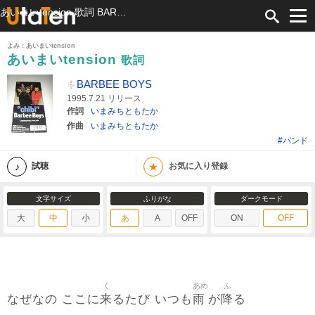
あいまいtension 歌詞 BARBEE BOYS ふりがな付
よみ：あいまいtension
あいまいtension
歌詞
BARBEE BOYS
1995.7.21 リリース
作詞
いまみちともたか
作曲
いまみちともたか
#バンド
★
試聴
お気に入り登録
文字サイズ
ふりがな
ダークモード
大
中
小
あ
A
OFF
ON
OFF
く
あめ
ふ
来
雨
降
なぜなの ここに
るたび いつも
が
る