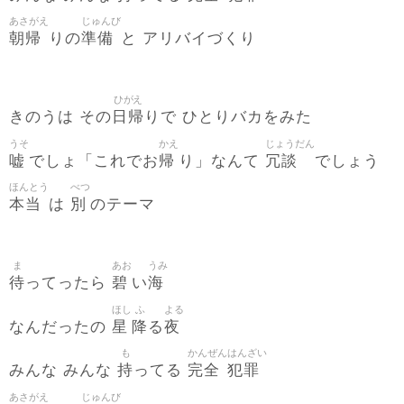
あさがえ
じゅんび
朝帰
準備
りの
と アリバイづくり
ひがえ
日帰
きのうは その
りで ひとりバカをみた
うそ
かえ
じょうだん
嘘
帰
冗談
でしょ「これでお
り」なんて
でしょう
ほんとう
べつ
本当
別
は
のテーマ
ま
あお
うみ
待
碧
海
ってったら
い
ほし
ふ
よる
星
降
夜
なんだったの
る
も
かんぜん
はんざい
持
完全
犯罪
みんな みんな
ってる
あさがえ
じゅんび