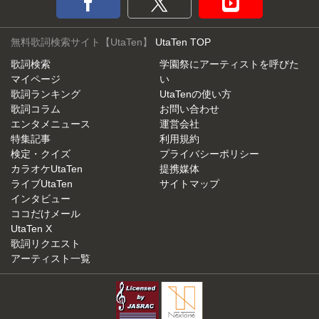
無料歌詞検索サイト【UtaTen】
UtaTen TOP
歌詞検索
学園祭にアーティストを呼びた
マイページ
い
歌詞ランキング
UtaTenの使い方
歌詞コラム
お問い合わせ
エンタメニュース
運営会社
特集記事
利用規約
検定・クイズ
プライバシーポリシー
カラオケUtaTen
提携媒体
ライブUtaTen
サイトマップ
インタビュー
ココだけメール
UtaTen X
歌詞リクエスト
アーティスト一覧