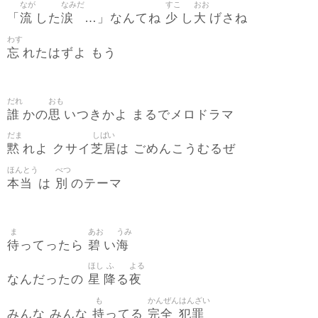
なが
なみだ
すこ
おお
流
涙
少
大
「
した
…」なんてね
し
げさね
わす
忘
れたはずよ もう
だれ
おも
誰
思
かの
いつきかよ まるでメロドラマ
だま
しばい
黙
芝居
れよ クサイ
は ごめんこうむるぜ
ほんとう
べつ
本当
別
は
のテーマ
ま
あお
うみ
待
碧
海
ってったら
い
ほし
ふ
よる
星
降
夜
なんだったの
る
も
かんぜん
はんざい
持
完全
犯罪
みんな みんな
ってる