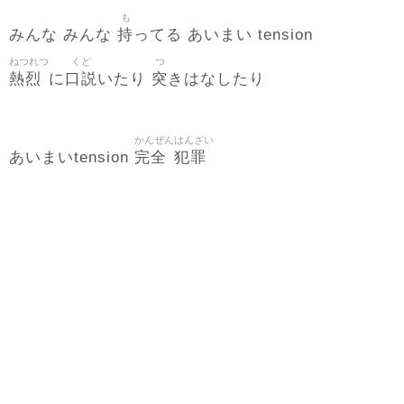
も
持
みんな みんな
ってる あいまい tension
ねつれつ
くど
つ
熱烈
口説
突
に
いたり
きはなしたり
かんぜん
はんざい
完全
犯罪
あいまいtension