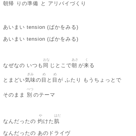
朝帰
準備
りの
と アリバイづくり
あいまい tension (ばかをみる)
あいまい tension (ばかをみる)
おな
あさ
く
同
朝
来
なぜなの いつも
じとこで
が
る
ぎみ
め
め
気味
目
目
とまどい
の
と
が ふたり もうちょっとで
べつ
別
そのまま
のテーマ
や
はだ
灼
肌
なんだったの
けた
なんだったの あのドライヴ