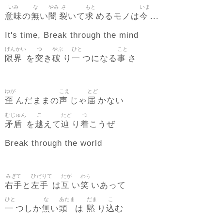
いみ
な
やみ
さ
もと
いま
意味
無
闇
裂
求
今
の
い
いて
めるモノは
...
It's time, Break through the mind
げんかい
つ
やぶ
ひと
こと
限界
突
破
一
事
を
き
り
つになる
さ
ゆが
こえ
とど
歪
声
届
んだままの
じゃ
かない
むじゅん
こ
たど
つ
矛盾
越
辿
着
を
えて
り
こうぜ
Break through the world
みぎて
ひだりて
たが
わら
右手
左手
互
笑
と
は
い
いあって
ひと
な
あたま
だま
こ
一
無
頭
黙
込
つしか
い
は
り
む