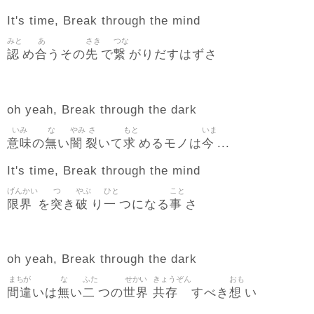
It's time, Break through the mind
みと
あ
さき
つな
認
合
先
繋
め
うその
で
がりだすはずさ
oh yeah, Break through the dark
いみ
な
やみ
さ
もと
いま
意味
無
闇
裂
求
今
の
い
いて
めるモノは
...
It's time, Break through the mind
げんかい
つ
やぶ
ひと
こと
限界
突
破
一
事
を
き
り
つになる
さ
oh yeah, Break through the dark
まちが
な
ふた
せかい
きょうぞん
おも
間違
無
二
世界
共存
想
いは
い
つの
すべき
い