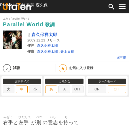
Parallel World 歌詞 森久保祥太郎 ふりがな付
よみ：Parallel World
Parallel World
歌詞
森久保祥太郎
2009.12.23 リリース
作詞
森久保祥太郎
作曲
森久保祥太郎
,
井上日徳
#声優
★
試聴
お気に入り登録
文字サイズ
ふりがな
ダークモード
大
中
小
あ
A
OFF
ON
OFF
みぎて
ひだりて
べつ
いし
も
右手
左手
別
意志
持
と
が
の
を
って