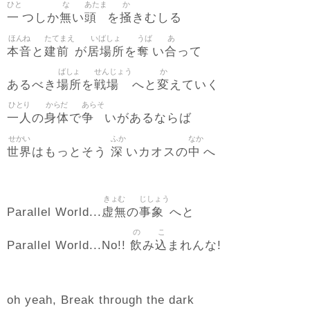
ひと
な
あたま
か
一
無
頭
掻
つしか
い
を
きむしる
ほんね
たてまえ
いばしょ
うば
あ
本音
建前
居場所
奪
合
と
が
を
い
って
ばしょ
せんじょう
か
場所
戦場
変
あるべき
を
へと
えていく
ひとり
からだ
あらそ
一人
身体
争
の
で
いがあるならば
せかい
ふか
なか
世界
深
中
はもっとそう
いカオスの
へ
きょむ
じしょう
虚無
事象
Parallel World...
の
へと
の
こ
飲
込
Parallel World...No!!
み
まれんな!
oh yeah, Break through the dark