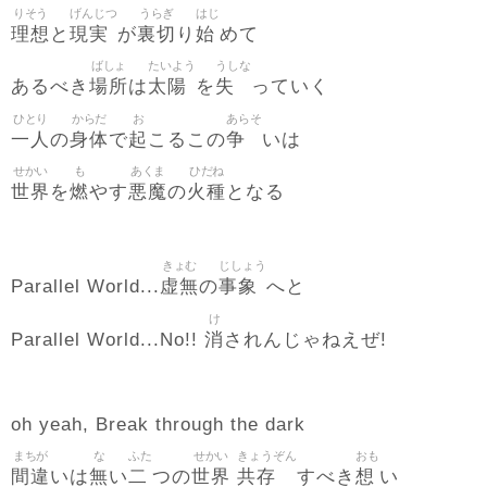
りそう
げんじつ
うらぎ
はじ
理想
現実
裏切
始
と
が
り
めて
ばしょ
たいよう
うしな
場所
太陽
失
あるべき
は
を
っていく
ひとり
からだ
お
あらそ
一人
身体
起
争
の
で
こるこの
いは
せかい
も
あくま
ひだね
世界
燃
悪魔
火種
を
やす
の
となる
きょむ
じしょう
虚無
事象
Parallel World...
の
へと
け
消
Parallel World...No!!
されんじゃねえぜ!
oh yeah, Break through the dark
まちが
な
ふた
せかい
きょうぞん
おも
間違
無
二
世界
共存
想
いは
い
つの
すべき
い