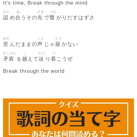
It's time, Break through the mind
みと
あ
さき
つな
認
合
先
繋
め
うその
で
がりだすはずさ
ゆが
こえ
とど
歪
声
届
んだままの
じゃ
かない
むじゅん
こ
たど
つ
矛盾
越
辿
着
を
えて
り
こうぜ
Break through the world