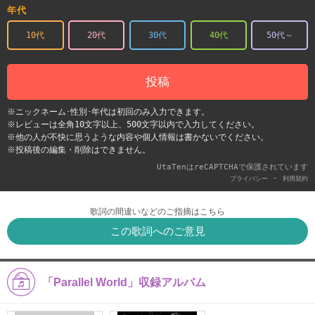
年代
10代
20代
30代
40代
50代～
投稿
※ニックネーム･性別･年代は初回のみ入力できます。
※レビューは全角10文字以上、500文字以内で入力してください。
※他の人が不快に思うような内容や個人情報は書かないでください。
※投稿後の編集・削除はできません。
UtaTenはreCAPTCHAで保護されています
-
プライバシー
利用契約
歌詞の間違いなどのご指摘はこちら
この歌詞へのご意見
「Parallel World」収録アルバム