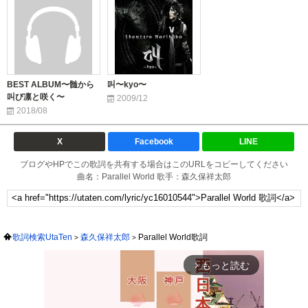
BEST ALBUM〜髄から
叫〜kyo〜
叫び凛と咲く〜
2009/12
2018/08
X
Facebook
LINE
ブログやHPでこの歌詞を共有する場合はこのURLをコピーしてください
曲名：Parallel World 歌手：森久保祥太郎
歌詞検索UtaTen
森久保祥太郎
Parallel World歌詞
もっと読む
arrow_forward_ios