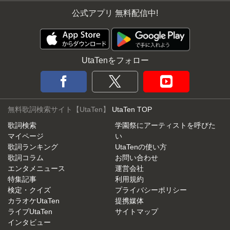
公式アプリ 無料配信中!
UtaTenをフォロー
無料歌詞検索サイト【UtaTen】
UtaTen TOP
歌詞検索
学園祭にアーティストを呼びた
マイページ
い
歌詞ランキング
UtaTenの使い方
歌詞コラム
お問い合わせ
エンタメニュース
運営会社
特集記事
利用規約
検定・クイズ
プライバシーポリシー
カラオケUtaTen
提携媒体
ライブUtaTen
サイトマップ
インタビュー