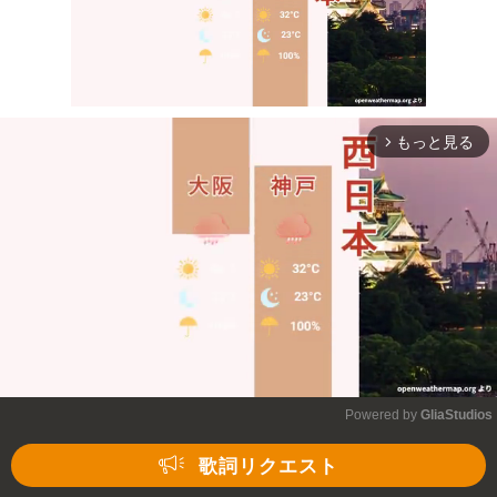
もっと見る
arrow_forward_ios
Mute
Powered by 
GliaStudios
Mute
歌詞リクエスト