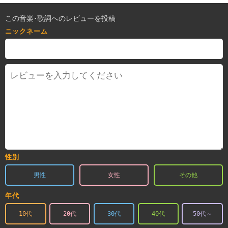
この音楽･歌詞へのレビューを投稿
ニックネーム
性別
男性
女性
その他
年代
10代
20代
30代
40代
50代～