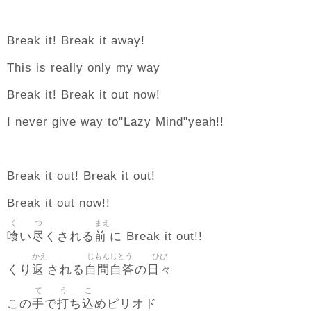
Break it! Break it away!
This is really only my way
Break it! Break it out now!
I never give way to"Lazy Mind"yeah!!
Break it out! Break it out!
Break it out now!!
く
つ
まえ
喰
尽
前
い
くされる
に Break it out!!
かえ
じもんじとう
ひび
返
自問自答
日々
くり
される
の
て
う
こ
手
打
込
この
で
ち
めピリオド