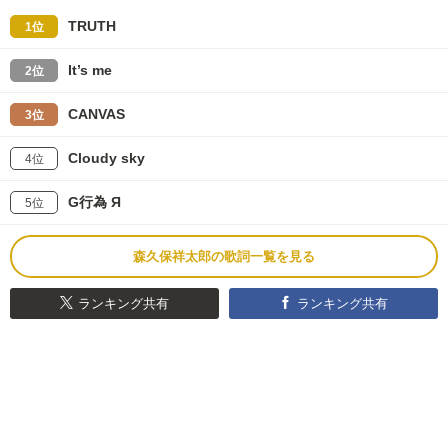
TRUTH
1位
It’s me
2位
CANVAS
3位
Cloudy sky
4位
G行為 Я
5位
森久保祥太郎の歌詞一覧を見る
ランキング共有
ランキング共有