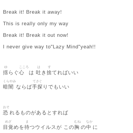
Break it! Break it away!
This is really only my way
Break it! Break it out now!
I never give way to"Lazy Mind"yeah!!
ゆ
こころ
は
す
揺
心
吐
捨
らぐ
は
き
てればいい
くらやみ
てさぐ
暗闇
手探
ならば
りでもいい
おそ
恐
れるものがあるとすれば
めざ
ま
むね
なか
目覚
待
胸
中
めを
つウイルスが この
の
に