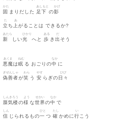
かた
あしもと
かげ
固
足下
影
まりだした
の
た
あ
立
上
ち
がることは できるか?
あたら
ひかり
ある
だ
新
光
歩
出
しい
へと
き
そう
あくま
ねむ
なか
悪魔
眠
中
は
る おごりの
に
ぎぜんしゃ
わら
やす
ひび
偽善者
笑
安
日々
が
う
らぎの
しんきろう
よう
せかい
なか
蜃気楼
様
世界
中
の
な
の
で
しん
ひと
たし
い
信
一
確
行
じられるもの
つ
かめに
こう