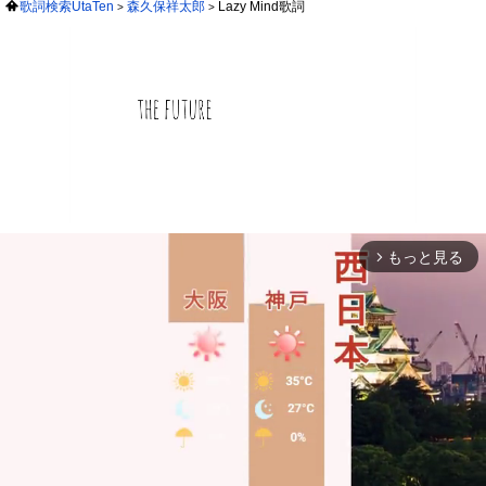
歌詞検索UtaTen
森久保祥太郎
Lazy Mind歌詞
もっと見る
arrow_forward_ios