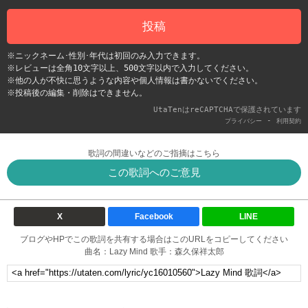
投稿
※ニックネーム･性別･年代は初回のみ入力できます。
※レビューは全角10文字以上、500文字以内で入力してください。
※他の人が不快に思うような内容や個人情報は書かないでください。
※投稿後の編集・削除はできません。
UtaTenはreCAPTCHAで保護されています
-
プライバシー
利用契約
歌詞の間違いなどのご指摘はこちら
この歌詞へのご意見
X
Facebook
LINE
ブログやHPでこの歌詞を共有する場合はこのURLをコピーしてください
曲名：Lazy Mind 歌手：森久保祥太郎