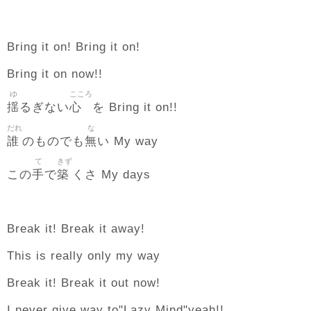
Bring it on! Bring it on!
Bring it on now!!
ゆ
こころ
揺
心
るぎない
を Bring it on!!
だれ
な
誰
無
のものでも
い My way
て
きず
手
築
この
で
くさ My days
Break it! Break it away!
This is really only my way
Break it! Break it out now!
I never give way to"Lazy Mind"yeah!!