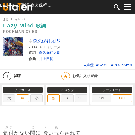
Lazy Mind 歌詞 森久保祥太郎 ROCKMAN X7 ED ふりがな付
よみ：Lazy Mind
Lazy Mind
歌詞
ROCKMAN X7 ED
森久保祥太郎
2003.10.1 リリース
作詞
森久保祥太郎
作曲
井上日徳
#声優
#GAME
#ROCKMAN
★
試聴
お気に入り登録
文字サイズ
ふりがな
ダークモード
大
中
小
あ
A
OFF
ON
OFF
きづ
ま
く
あ
気付
間
喰
荒
かない
に
い
らされて