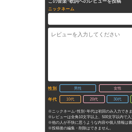
この音楽･歌詞へのレビューを投稿
ニックネーム
男性
女性
性別
10代
20代
30代
年代
※ニックネーム･性別･年代は初回のみ入力でき
※レビューは全角10文字以上、500文字以内で
※他の人が不快に思うような内容や個人情報は
※投稿後の編集・削除はできません。