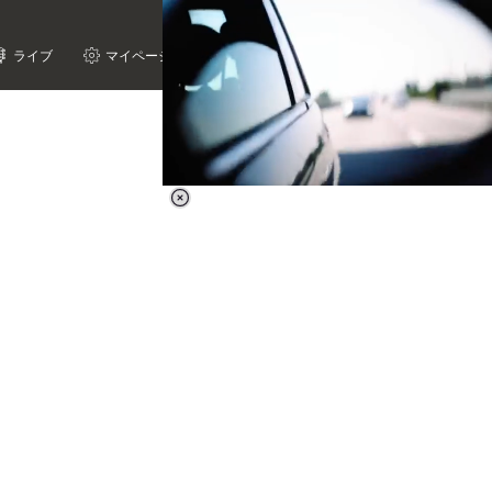
ライブ
マイページ
Loaded
:
38.44%
/
Unmute