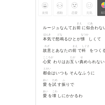
結
友情
感動
恋愛
元気
まえ
にあ
前
似合
ルージュなんてお
に
わな
ほんき
どな
なつか
本気
怒鳴
懐
で
るひとが
しくて
わざ
まえ
しぐさ
故意
前
科
とあなたの
で
をつく
こころが
たが
せ
心変
互
責
わりはお
い
められない
とかい
都会
はいつも そんなふうに
あい
ため
ふ
愛
試
振
を
す
りで
あい
こわ
愛
壊
を
しにかかるわ