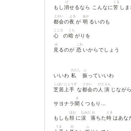
け
くる
消
苦
もし
せるなら こんなに
しま
とかい
よる
あか
都会
夜
明
の
が
るいのも
こころ
くら
心
暗
の
がりを
み
こわ
見
恐
るのが
いからでしょう
わたし
ふ
私
振
いいわ
っていいわ
しばい
じょうず
とかい
ひと
えん
芝居
上手
都会
人
演
な
の
じなが
き
聞
サヨナラ
くつもり…
ほお
なみだ
お
とき
頬
涙
落
時
もしも
に
ちた
はあな
うま
み
ふ