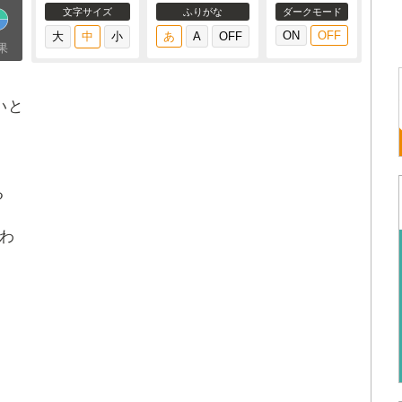
文字サイズ
ふりがな
ダークモード
果
いと
る
わ