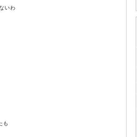
ないわ
ら
たも