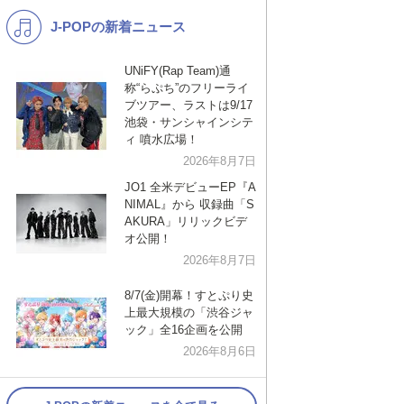
J-POPの新着ニュース
K-POP
演歌・歌謡
バンド
洋楽
UNiFY(Rap Team)通
称“らぷち”のフリーライ
VTuber
ディズニー
ブツアー、ラストは9/17
池袋・サンシャインシテ
ィ 噴水広場！
2026年8月7日
JO1 全米デビューEP『A
NIMAL』から 収録曲「S
AKURA」リリックビデ
オ公開！
2026年8月7日
8/7(金)開幕！すとぷり史
上最大規模の「渋谷ジャ
ック」全16企画を公開
2026年8月6日