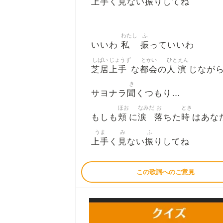
上手
見
振
く
ない
りしてね
わたし
ふ
私
振
いいわ
っていいわ
しばい
じょうず
とかい
ひと
えん
芝居
上手
都会
人
演
な
の
じなが
き
聞
サヨナラ
くつもり…
ほお
なみだ
お
とき
頬
涙
落
時
もしも
に
ちた
はあな
うま
み
ふ
上手
見
振
く
ない
りしてね
この歌詞へのご意見