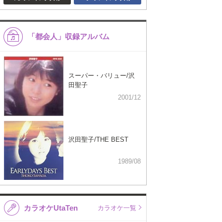
「都会人」収録アルバム
スーパー・バリュー/沢
田聖子
2001/12
沢田聖子/THE BEST
1989/08
カラオケUtaTen
カラオケ一覧