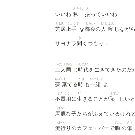
わたし
ふ
私
振
いいわ
っていいわ
しばい
じょうず
とかい
ひと
えん
芝居
上手
都会
人
演
な
の
じなが
き
聞
サヨナラ
くつもり…
ふたり
おな
じだい
い
二人
同
時代
生
じ
を
きてきたのだ
ゆめ
す
とき
いっしょ
夢
棄
時
一緒
てる
も
よ
ぶきよう
い
はずか
不器用
生
恥
に
きることが
しい
ばか
こ
馬鹿
子
な
たちがふえているけれ
はや
むね
きず
流行
胸
傷
りのカフェ・バーで
の