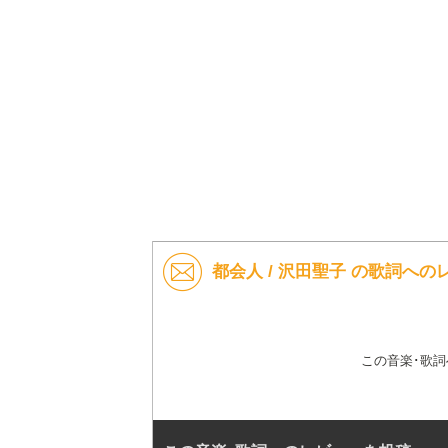
都会人 / 沢田聖子 の歌詞への
この音楽･歌