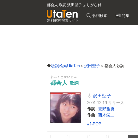
都会人 歌詞 沢田聖子 ふりがな付
歌詞検索
特集
歌詞検索UtaTen
沢田聖子
都会人歌詞
よみ：とかいじん
都会人
歌詞
沢田聖子
2001.12.19 リリース
作詞
売野雅勇
作曲
西木栄二
#J-POP