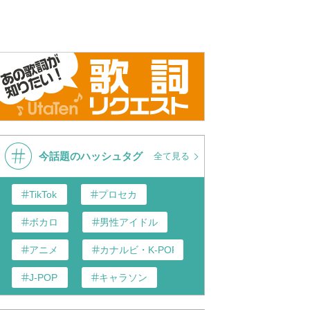
今話題のハッシュタグ
全て見る
TikTok
プロセカ
ボカロ
男性アイドル
アニメ
カナルビ・K-POP和訳
J-POP
キャラソン
あんスタ
歌い手