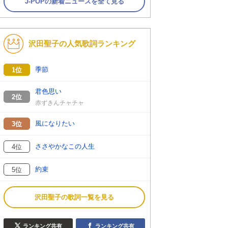
J-POPの新着ニュースを全て見る
沢田聖子の人気歌詞ランキング
季節
1位
君色思い
2位
赤ずきんチャチャ
風になりたい
3位
ささやかなこの人生
4位
約束
5位
沢田聖子の歌詞一覧を見る
ランキング共有
ランキング共有