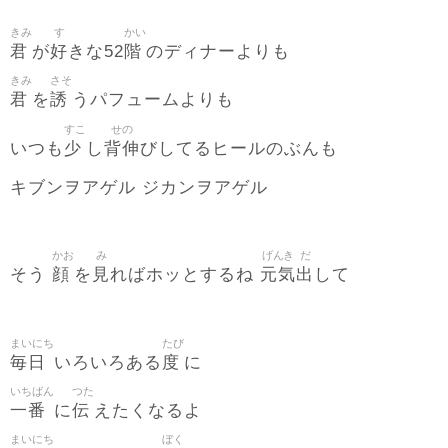
きみ
す
かい
君
好
階
が
きな52
のディナーよりも
きみ
さそ
君
誘
を
うパフュームよりも
すこ
せの
少
背伸
いつも
し
びしてるヒールのぶんも
キブンヲアゲル ジカンヲアゲル
かお
み
げんき
だ
顔
見
元気
出
そう
を
ればホッとするね
して
まいにち
たび
毎日
度
いろいろある
に
いちばん
つた
一番
伝
に
えたくなるよ
まいにち
ぼく