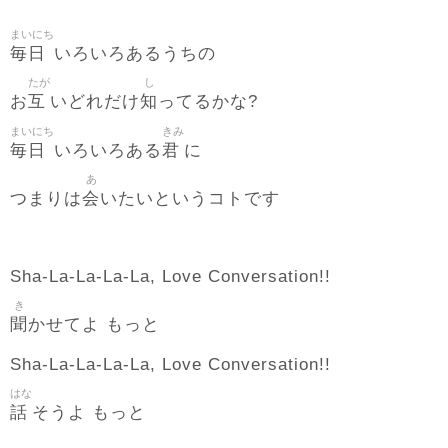
まいにち
毎日
いろいろあるうちの
たが
し
互
知
お
いどれだけ
ってるかな?
まいにち
きみ
毎日
君
いろいろある
に
あ
会
つまりは
いたいというコトです
Sha-La-La-La-La, Love Conversation!!
き
聞
かせてよ もっと
Sha-La-La-La-La, Love Conversation!!
はな
話
そうよ もっと