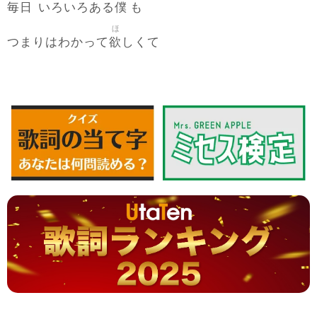
毎日
僕
いろいろある
も
ほ
欲
つまりはわかって
しくて