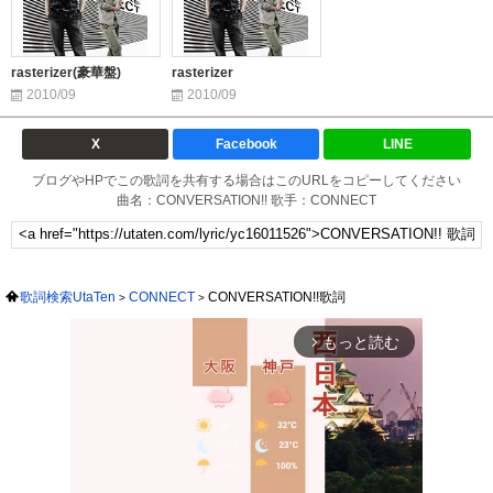
rasterizer(豪華盤)
rasterizer
2010/09
2010/09
X
Facebook
LINE
ブログやHPでこの歌詞を共有する場合はこのURLをコピーしてください
曲名：CONVERSATION!! 歌手：CONNECT
歌詞検索UtaTen
CONNECT
CONVERSATION!!歌詞
もっと読む
arrow_forward_ios