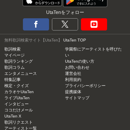
UtaTenをフォロー
無料歌詞検索サイト【UtaTen】
UtaTen TOP
歌詞検索
学園祭にアーティストを呼びた
マイページ
い
歌詞ランキング
UtaTenの使い方
歌詞コラム
お問い合わせ
エンタメニュース
運営会社
特集記事
利用規約
検定・クイズ
プライバシーポリシー
カラオケUtaTen
提携媒体
ライブUtaTen
サイトマップ
インタビュー
ココだけメール
UtaTen X
歌詞リクエスト
アーティスト一覧