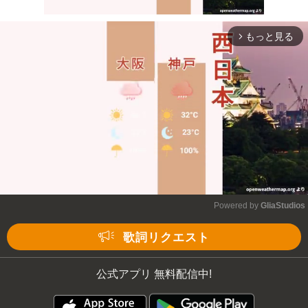
もっと見る
arrow_forward_ios
Mute
Powered by 
GliaStudios
Mute
歌詞リクエスト
公式アプリ 無料配信中!