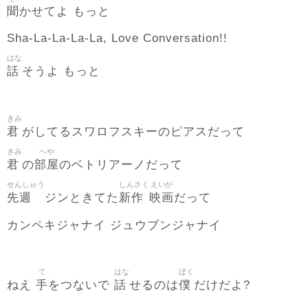
聞
かせてよ もっと
Sha-La-La-La-La, Love Conversation!!
はな
話
そうよ もっと
きみ
君
がしてるスワロフスキーのピアスだって
きみ
へや
君
部屋
の
のベトリアーノだって
せんしゅう
しんさく
えいが
先週
新作
映画
ジンときてた
だって
カンペキジャナイ ジュウブンジャナイ
て
はな
ぼく
手
話
僕
ねえ
をつないで
せるのは
だけだよ?