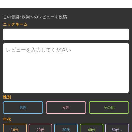
この音楽･歌詞へのレビューを投稿
ニックネーム
性別
男性
女性
その他
年代
10代
20代
30代
40代
50代～