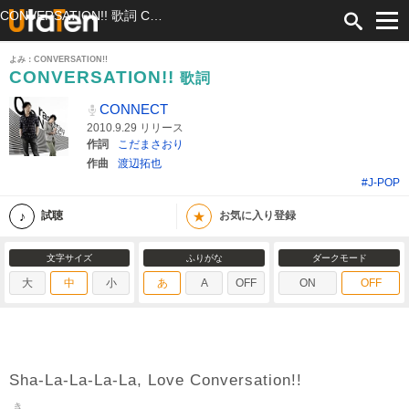
CONVERSATION!! 歌詞 CONNECT ふりがな付
よみ：CONVERSATION!!
CONVERSATION!!
歌詞
CONNECT
2010.9.29 リリース
作詞
こだまさおり
作曲
渡辺拓也
#J-POP
★
試聴
お気に入り登録
文字サイズ
ふりがな
ダークモード
大
中
小
あ
A
OFF
ON
OFF
Sha-La-La-La-La, Love Conversation!!
き