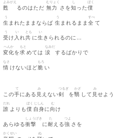
よみがえ
むりょく
し
ぼく
甦
無力
知
僕
るのはただ
さを
った
う
う
すべ
生
生
全
まれたままならば
まれるまま
て
う
い
とも
い
受
入
共
生
け
れ
に
きられるのに…
へんか
もと
なみだ
変化
求
涙
を
めては
するばかりで
なさ
もろ
情
脆
けないほど
い
て
み
つるぎ
かざ
み
手
見
剣
翳
見
この
にある
えない
を
して
せよう
だれ
ぼく
じしん
む
誰
僕
自身
向
よりも
に
け
しょうげき
た
つよ
衝撃
耐
強
あらゆる
に
える
さを
かくせい
ぬ