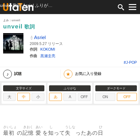
unveil 歌詞 Asriel ふりがな付
よみ：unveil
unveil
歌詞
Asriel
2009.5.27 リリース
作詞
KOKOMI
作曲
黒瀬圭亮
#J-POP
★
試聴
お気に入り登録
文字サイズ
ふりがな
ダークモード
大
中
小
あ
A
OFF
ON
OFF
さいしょ
きおく
あい
し
うしな
ひ
最初
記憶
愛
知
失
日
の
を
って
ったあの