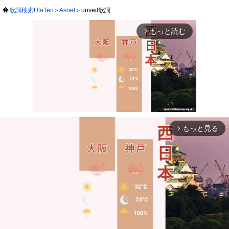
歌詞検索UtaTen
Asriel
unveil歌詞
もっと読む
arrow_forward_ios
もっと見る
arrow_forward_ios
Mute