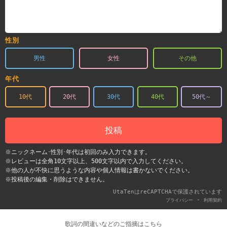
性別
男性
女性
その他
年代
10代
20代
30代
40代
50代～
投稿
※ニックネーム･性別･年代は初回のみ入力できます。
※レビューは全角10文字以上、500文字以内で入力してください。
※他の人が不快に思うような内容や個人情報は書かないでください。
※投稿後の編集・削除はできません。
UtaTenはreCAPTCHAで保護されています
-
プライバシー
利用契約
歌詞の間違いなどのご指摘はこちら