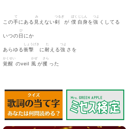
て
み
つるぎ
ぼく
じしん
つよ
手
見
剣
僕
自身
強
この
にある
えない
が
を
くしてる
ひ
日
いつの
にか
しょうげき
た
つよ
衝撃
耐
強
あらゆる
に
える
さを
かくせい
かぜ
さら
覚醒
風
攫
のveil
が
った