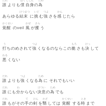
だれ
ぼく
じしん
ため
誰
僕
自身
為
よりも
の
けつまつ
いど
つよ
かん
結末
挑
強
感
あらゆる
に
む
さを
じたら
かくせい
かぜ
さら
覚醒
風
攫
のveil
が
う
う
つよ
もろ
けっ
打
強
脆
決
ちのめされて
くなるのならこの
さも
して
わる
悪
くない
だれ
つよ
ため
誰
強
為
よりも
くなる
に それでもいい
だれ
わ
けつい
ため
誰
分
決意
為
にも
からない
の
でも
だれ
て
けん
かざ
かくせい
とき
誰
手
剣
翳
覚醒
時
もがその
の
を
しては
する
まで