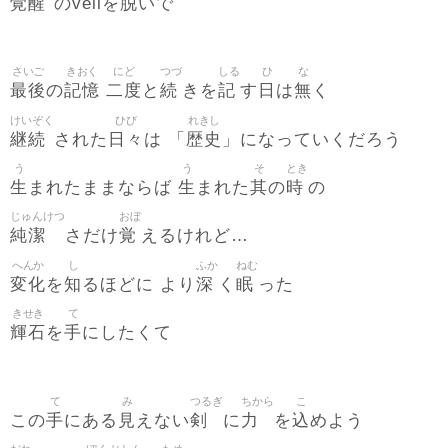
覚醒
脱
のveilを
いで
さいご
きおく
にど
つづ
しる
ひ
な
最後
記憶
二度
続
記
日
無
の
と
きを
す
は
く
けいぞく
ひび
れきし
継続
日々
歴史
された
は 「
」になっていくだろう
う
う
そ
とき
生
生
其
時
まれたままならば
まれた
の
の
じゅんけつ
おぼ
純潔
覚
さだけ
えるけれど…
へんか
し
ふか
ねむ
変化
知
深
眠
を
るほどに より
く
った
きせき
て
輝石
手
を
にしたくて
て
み
つるぎ
ちから
こ
手
見
剣
力
込
この
にある
えない
に
を
めよう