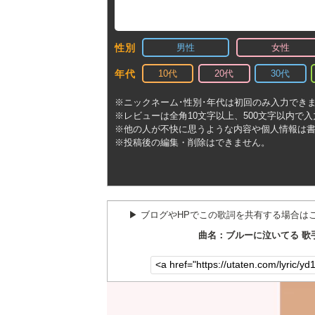
男性
女性
性別
10代
20代
30代
年代
※ニックネーム･性別･年代は初回のみ入力でき
※レビューは全角10文字以上、500文字以内で
※他の人が不快に思うような内容や個人情報は
※投稿後の編集・削除はできません。
▶︎ ブログやHPでこの歌詞を共有する場合は
曲名：ブルーに泣いてる 歌