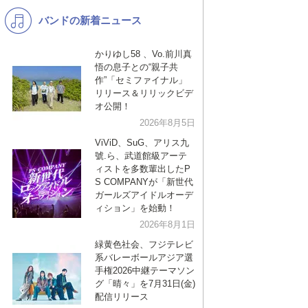
バンドの新着ニュース
K-POP
演歌・歌謡
バンド
洋楽
かりゆし58 、Vo.前川真
悟の息子との“親子共
VTuber
ディズニー
作”「セミファイナル」
リリース＆リリックビデ
オ公開！
2026年8月5日
ViViD、SuG、アリス九
號.ら、武道館級アーテ
ィストを多数輩出したP
S COMPANYが「新世代
ガールズアイドルオーデ
ィション」を始動！
2026年8月1日
緑黄色社会、フジテレビ
系バレーボールアジア選
手権2026中継テーマソン
グ「晴々」を7月31日(金)
配信リリース