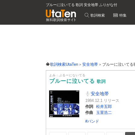
ブルーに泣いてる 歌詞 安全地帯 ふりがな付
歌詞検索
特集
歌詞検索UtaTen
安全地帯
ブルーに泣いてる
よみ：ぶるーにないてる
ブルーに泣いてる
歌詞
安全地帯
1984.12.1 リリース
作詞
松井五郎
作曲
玉置浩二
#バンド