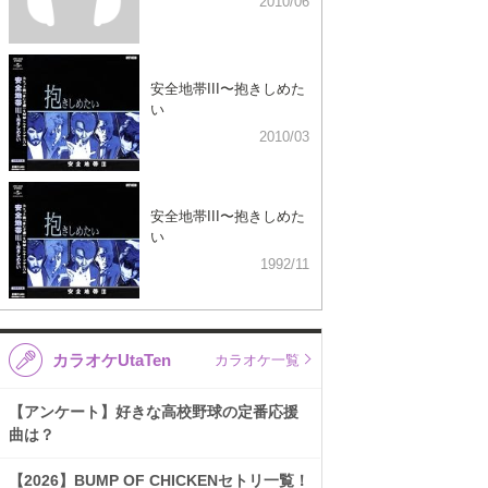
2010/06
安全地帯III〜抱きしめた
い
2010/03
安全地帯III〜抱きしめた
い
1992/11
カラオケUtaTen
カラオケ一覧
【アンケート】好きな高校野球の定番応援
曲は？
【2026】BUMP OF CHICKENセトリ一覧！