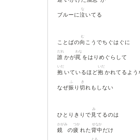
な
泣
ブルーに
いてる
む
向
ことばの
こうでちぐはぐに
だれ
わな
誰
罠
かが
をはりめぐらして
いだ
いだ
抱
抱
いているほど
かれてるよう
ふ
き
振
切
なぜ
り
れもしない
み
見
ひとりきりで
てるのは
かがみ
つか
せなか
鏡
疲
背中
の
れた
だけ
よる