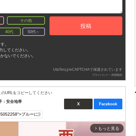
その他
投稿
40代
50代～
ます。
入力してください。
書かないでください。
UtaTenはreCAPTCHAで保護されています
-
プライバシー
利用契約
このURLをコピーしてください
手：安全地帯
X
Facebook
もっと見る
arrow_forward_ios