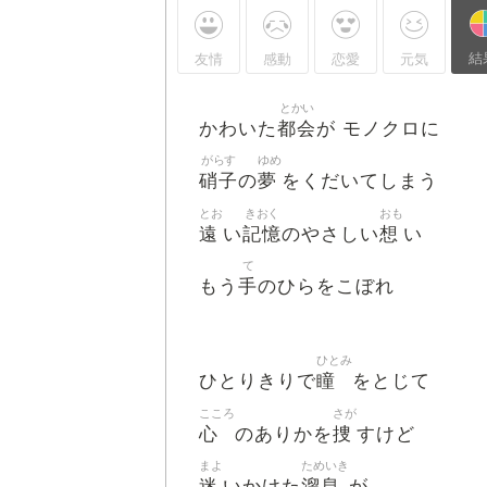
結
友情
感動
恋愛
元気
とかい
都会
かわいた
が モノクロに
がらす
ゆめ
硝子
夢
の
をくだいてしまう
とお
きおく
おも
遠
記憶
想
い
のやさしい
い
て
手
もう
のひらをこぼれ
ひとみ
瞳
ひとりきりで
をとじて
こころ
さが
心
捜
のありかを
すけど
まよ
ためいき
迷
溜息
いかけた
が