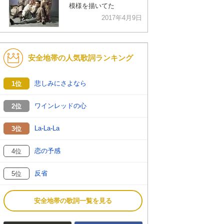
模様を描いてた
2017年4月9日
安全地帯の人気歌詞ランキング
悲しみにさよなら
1位
ワインレッドの心
2位
La-La-La
3位
恋の予感
4位
反省
5位
安全地帯の歌詞一覧を見る