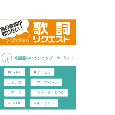
今話題のハッシュタグ
全て見る
TikTok
プロセカ
ボカロ
男性アイドル
アニメ
カナルビ・K-POP和訳
J-POP
キャラソン
あんスタ
歌い手