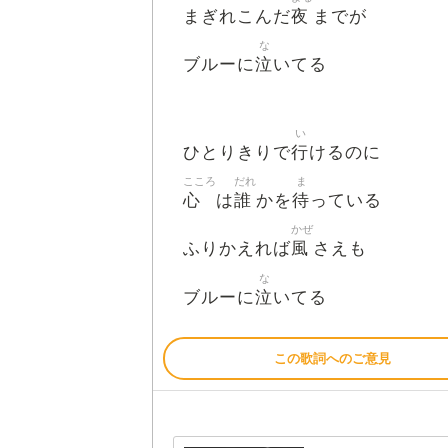
夜
まぎれこんだ
までが
な
泣
ブルーに
いてる
い
行
ひとりきりで
けるのに
こころ
だれ
ま
心
誰
待
は
かを
っている
かぜ
風
ふりかえれば
さえも
な
泣
ブルーに
いてる
この歌詞へのご意見