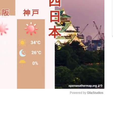
Powered by 
GliaStudios
Mute