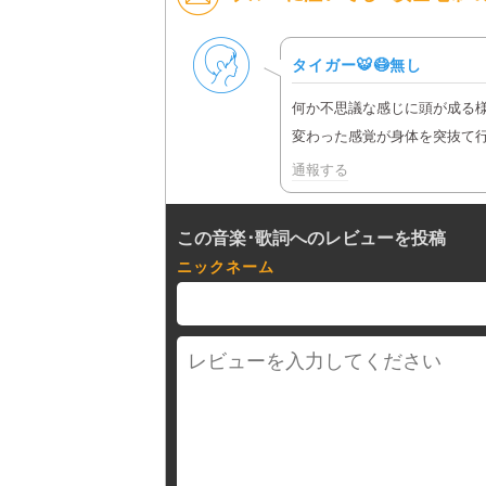
男性
タイガー🐯😷無し
何か不思議な感じに頭が成る様
変わった感覚が身体を突抜て行きま
通報する
この音楽･歌詞へのレビューを投稿
ニックネーム