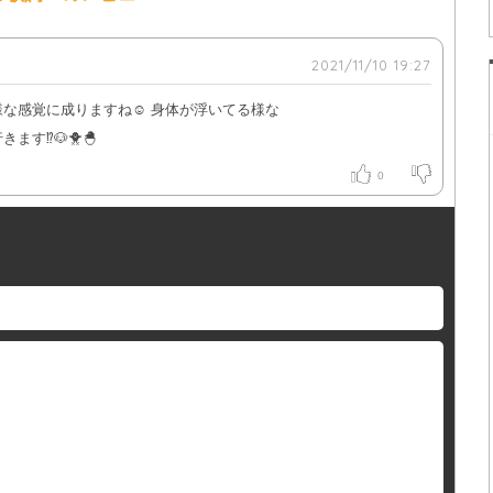
2021/11/10 19:27
な感覚に成りますね☺️ 身体が浮いてる様な
す⁉️🐶🐥🐣
0