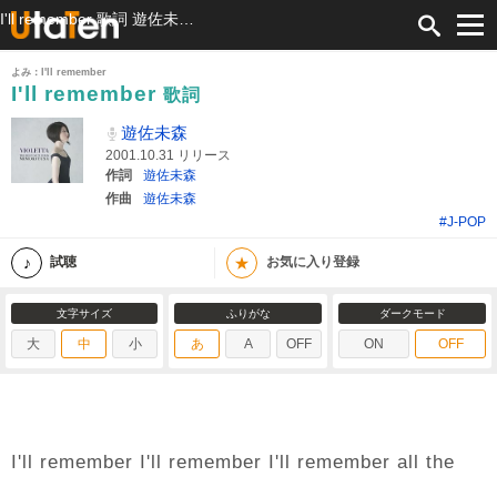
I'll remember 歌詞 遊佐未森 ふりがな付
よみ：I'll remember
I'll remember
歌詞
遊佐未森
2001.10.31 リリース
作詞
遊佐未森
作曲
遊佐未森
#J-POP
★
試聴
お気に入り登録
文字サイズ
ふりがな
ダークモード
大
中
小
あ
A
OFF
ON
OFF
I'll remember I'll remember I'll remember all the