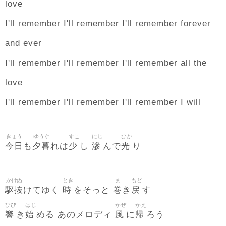
love
I'll remember I'll remember I'll remember forever
and ever
I'll remember I'll remember I'll remember all the
love
I'll remember I'll remember I'll remember I will
きょう
ゆうぐ
すこ
にじ
ひか
今日
夕暮
少
滲
光
も
れは
し
んで
り
かけぬ
とき
ま
もど
駆抜
時
巻
戻
けてゆく
をそっと
き
す
ひび
はじ
かぜ
かえ
響
始
風
帰
き
める あのメロディ
に
ろう