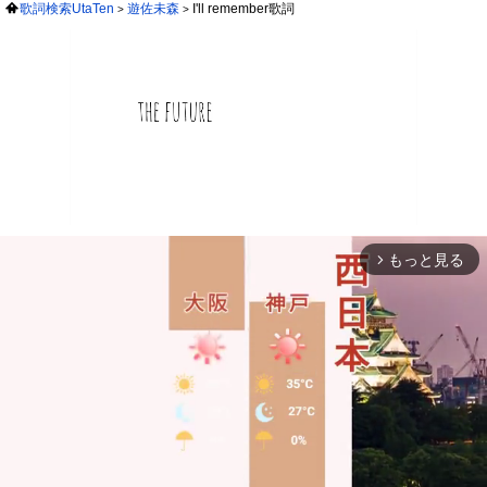
歌詞検索UtaTen
遊佐未森
I'll remember歌詞
もっと見る
arrow_forward_ios