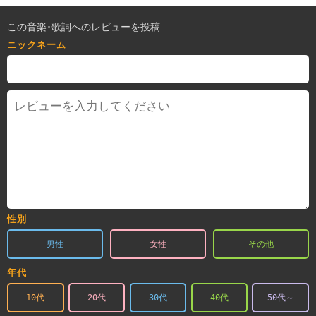
この音楽･歌詞へのレビューを投稿
ニックネーム
性別
男性
女性
その他
年代
10代
20代
30代
40代
50代～