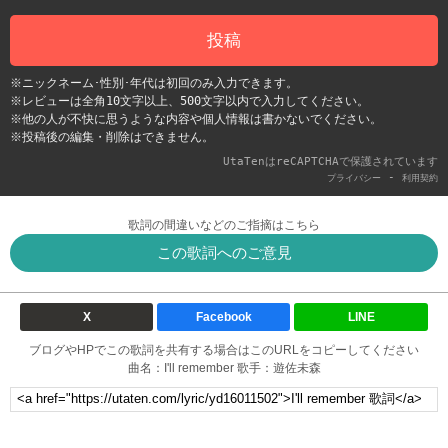
投稿
※ニックネーム･性別･年代は初回のみ入力できます。
※レビューは全角10文字以上、500文字以内で入力してください。
※他の人が不快に思うような内容や個人情報は書かないでください。
※投稿後の編集・削除はできません。
UtaTenはreCAPTCHAで保護されています
-
プライバシー
利用契約
歌詞の間違いなどのご指摘はこちら
この歌詞へのご意見
X
Facebook
LINE
ブログやHPでこの歌詞を共有する場合はこのURLをコピーしてください
曲名：I'll remember 歌手：遊佐未森