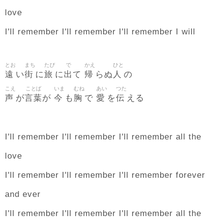
love
I'll remember I'll remember I'll remember I will
とお
まち
たび
で
かえ
ひと
遠
街
旅
出
帰
人
い
に
に
て
らぬ
の
こえ
ことば
いま
むね
あい
つた
声
言葉
今
胸
愛
伝
が
が
も
で
を
える
I'll remember I'll remember I'll remember all the
love
I'll remember I'll remember I'll remember forever
and ever
I'll remember I'll remember I'll remember all the