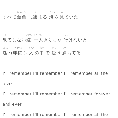
きんいろ
そ
うみ
み
金色
染
海
見
すべて
に
まる
を
ていた
は
みち
ひとり
い
果
道
一人
行
てしない
きりじゃ
けないと
まよ
きせつ
ひと
なか
あい
み
迷
季節
人
中
愛
満
う
も
の
で
を
ちてる
I'll remember I'll remember I'll remember all the
love
I'll remember I'll remember I'll remember forever
and ever
I'll remember I'll remember I'll remember all the